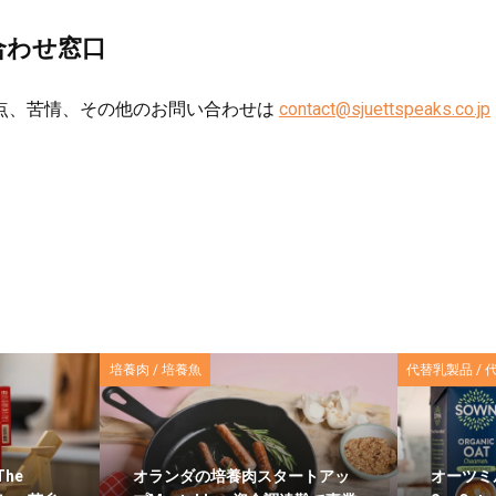
合わせ窓口
点、苦情、その他のお問い合わせは
contact@sjuettspeaks.co.jp
培養肉 / 培養魚
代替乳製品 / 
The
オランダの培養肉スタートアッ
オーツミ