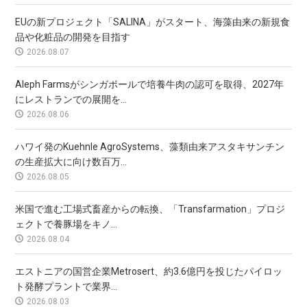
EUの新プロジェクト「SALINA」がスタート、海藻由来の新規食
品や化粧品の開発を目指す
2026.08.07
Aleph Farmsがシンガポールで培養牛肉の認可を取得、2027年
にレストランでの展開を...
2026.08.06
ハワイ発のKuehnle AgroSystems、藻類由来アスタキサンチン
の生産拡大に向け数百万...
2026.08.05
米国で進む工場式畜産からの転換、「Transfarmation」プロジ
ェクトで養豚場をキノ...
2026.08.04
エストニアの国営企業Metrosert、約3.6億円を投じたパイロッ
ト発酵プラントで業界...
2026.08.03