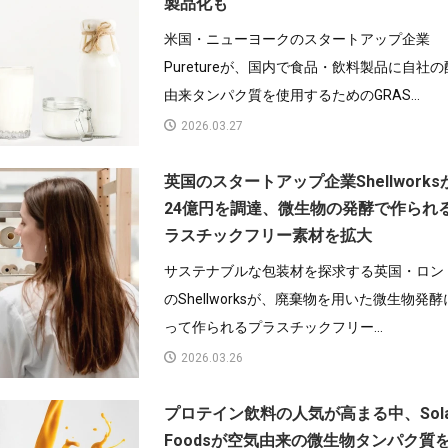
製品化も
米国・ニューヨークのスタートアップ企業
Puretureが、国内で食品・飲料製品に自社
由来タンパク質を使用するためのGRAS...
2026.03.27
英国のスタートアップ企業Shellworks
24億円を調達、微生物の発酵で作られ
ラスチックフリー素材を拡大
サステナブルな包装材を探求する英国・ロン
のShellworksが、廃棄物を用いた微生物発
って作られるプラスチックフリー...
2026.03.26
プロテイン飲料の人気が高まる中、Sola
Foodsが空気由来の微生物タンパク質