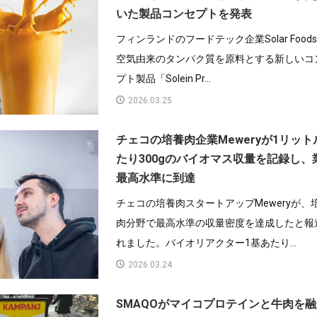
いた製品コンセプトを発表
フィンランドのフードテック企業Solar Food
空気由来のタンパク質を原料とする新しいコ
プト製品「Solein Pr...
2026.03.25
チェコの培養肉企業Meweryが1リット
たり300gのバイオマス収量を記録し、
最高水準に到達
チェコの培養肉スタートアップMeweryが、
肉分野で最高水準の収量密度を達成したと報
れました。バイオリアクター1基あたり...
2026.03.24
SMAQOがマイコプロテインと牛肉を