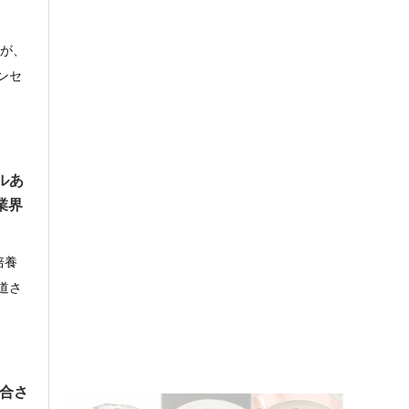
sが、
ンセ
ルあ
業界
培養
道さ
融合さ