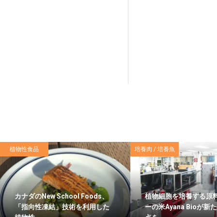
植物性食品
培養肉 / 培養魚
カナダのNew School Foods、
植物細胞を培養する原
「指向性凍結」技術を利用した
ーの米Ayana Bioが