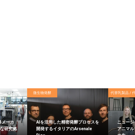
微生物発酵
代替乳製品 / 
料メーカ
AIを活用した精密発酵プロセスを
ニュージー
新たな研究拠
開発するイタリアのArsenale
アニマル