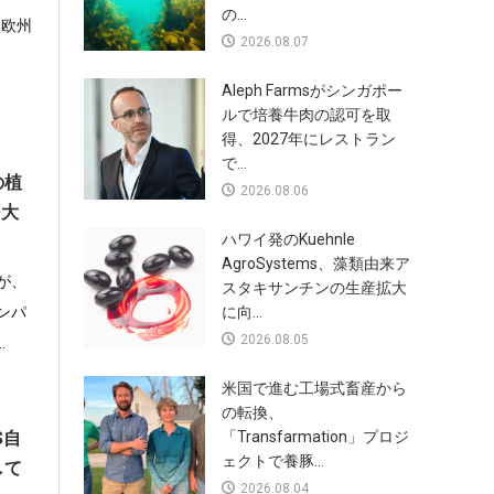
の...
、欧州
2026.08.07
Aleph Farmsがシンガポー
ルで培養牛肉の認可を取
得、2027年にレストラン
で...
の植
2026.08.06
ー大
ハワイ発のKuehnle
AgroSystems、藻類由来ア
が、
スタキサンチンの生産拡大
ンパ
に向...
2026.08.05
.
米国で進む工場式畜産から
の転換、
S自
「Transfarmation」プロジ
ェクトで養豚...
して
2026.08.04