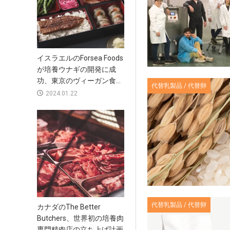
イスラエルのForsea Foods
が培養ウナギの開発に成
功、東京のヴィーガン食...
代替乳製品 / 代替卵
2024.01.22
代替乳製品 / 代替卵
カナダのThe Better
Butchers、世界初の培養肉
専門精肉店の立ち上げ計画