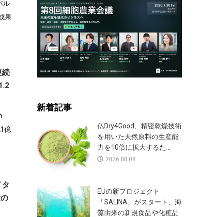
パル
成果
連続
.2
新着記事
m
仏Dry4Good、精密乾燥技術
1億
を用いた天然原料の生産能
力を10倍に拡大するた...
2026.08.08
イタ
EUの新プロジェクト
大の
「SALINA」がスタート、海
藻由来の新規食品や化粧品