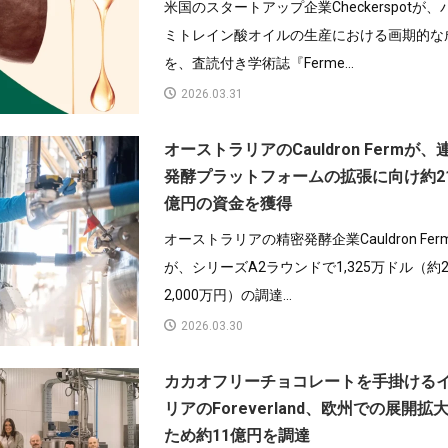
米国のスタートアップ企業Checkerspotが、
ミトレイン酸オイルの生産における画期的な
を、査読付き学術誌『Ferme...
2026.03.31
オーストラリアのCauldron Fermが、
発酵プラットフォームの拡張に向け約21
億円の資金を獲得
オーストラリアの精密発酵企業Cauldron Fer
が、シリーズA2ラウンドで1,325万ドル（約2
2,000万円）の調達...
2026.03.30
カカオフリーチョコレートを手掛ける
リアのForeverland、欧州での展開拡
ため約11億円を調達