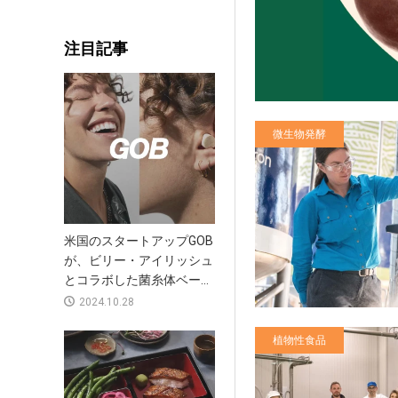
注目記事
微生物発酵
米国のスタートアップGOB
が、ビリー・アイリッシュ
とコラボした菌糸体ベー...
2024.10.28
植物性食品