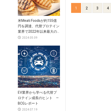
1
2
3
4
米Meati Foodsが約155億
円を調達、代替プロテイン
業界で2022年以来最大の...
2024.05.09
EV業界から学べる代替プ
ロテイン成長のヒント —
BCGレポート
2024.07.19