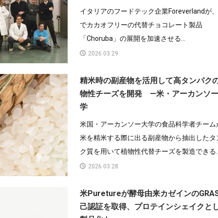
イタリアのフードテック企業Foreverlandが
でカカオフリーの代替チョコレート製品
「Choruba」の展開を加速させる...
2026.03.29
精米時の副産物を活用して高タンパク
物性チーズを開発 —米・アーカンソ
学
米国・アーカンソー大学の食品科学者チーム
米を精米する際に出る副産物から抽出したタ
ク質を用いて植物性代替チーズを製造できる..
2026.03.28
米Puretureが酵母由来カゼインのGRA
己認証を取得、プロテインシェイクと