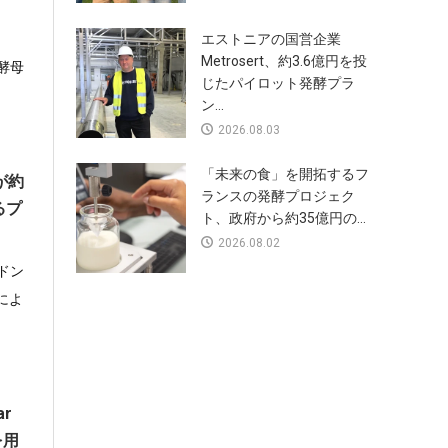
エストニアの国営企業
Metrosert、約3.6億円を投
の酵母
じたパイロット発酵プラ
ン...
2026.08.03
「未来の食」を開拓するフ
が約
ランスの発酵プロジェク
るプ
ト、政府から約35億円の...
2026.08.02
ドン
酵によ
r
を用