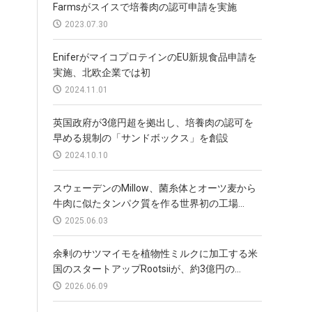
Farmsがスイスで培養肉の認可申請を実施
2023.07.30
EniferがマイコプロテインのEU新規食品申請を
実施、北欧企業では初
2024.11.01
英国政府が3億円超を拠出し、培養肉の認可を
早める規制の「サンドボックス」を創設
2024.10.10
スウェーデンのMillow、菌糸体とオーツ麦から
牛肉に似たタンパク質を作る世界初の工場...
2025.06.03
余剰のサツマイモを植物性ミルクに加工する米
国のスタートアップRootsiiが、約3億円の...
2026.06.09