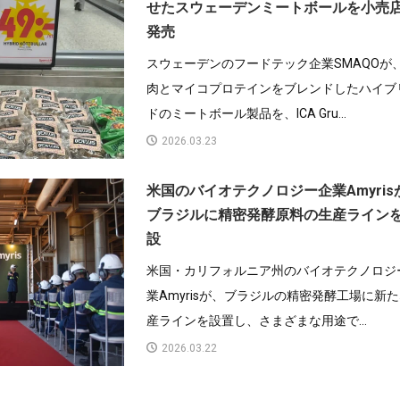
せたスウェーデンミートボールを小売
発売
スウェーデンのフードテック企業SMAQOが
肉とマイコプロテインをブレンドしたハイブ
ドのミートボール製品を、ICA Gru...
2026.03.23
米国のバイオテクノロジー企業Amyris
ブラジルに精密発酵原料の生産ライン
設
米国・カリフォルニア州のバイオテクノロジ
業Amyrisが、ブラジルの精密発酵工場に新
産ラインを設置し、さまざまな用途で...
2026.03.22