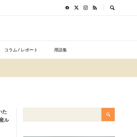
コラム / レポート
用語集
いた
産ル