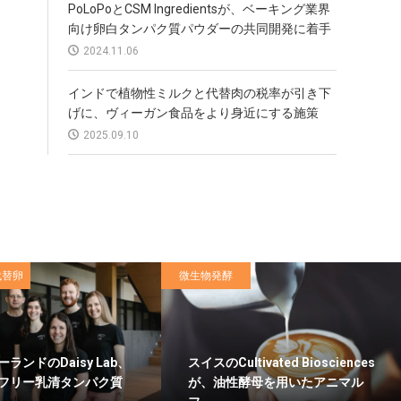
PoLoPoとCSM Ingredientsが、ベーキング業界
向け卵白タンパク質パウダーの共同開発に着手
2024.11.06
インドで植物性ミルクと代替肉の税率が引き下
げに、ヴィーガン食品をより身近にする施策
2025.09.10
代替卵
微生物発酵
ランドのDaisy Lab、
スイスのCultivated Biosciences
フリー乳清タンパク質
が、油性酵母を用いたアニマル