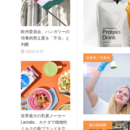
欧州委員会、ハンガリーの
培養肉禁止案を「不当」と
判断
2024.10.27
培養肉 / 培養魚
世界最大の乳業メーカー
Lactalis、カナダで植物性
微生物発酵
ミルクの新ブランドを立...