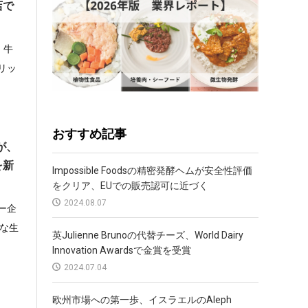
店で
、牛
リッ
おすすめ記事
が、
を新
Impossible Foodsの精密発酵ヘムが安全性評価
をクリア、EUでの販売認可に近づく
2024.08.07
ー企
たな生
英Julienne Brunoの代替チーズ、World Dairy
Innovation Awardsで金賞を受賞
2024.07.04
欧州市場への第一歩、イスラエルのAleph