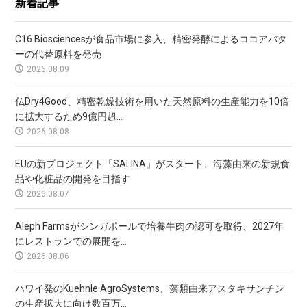
新着記事
C16 Biosciencesが食品市場に参入、精密発酵によるココアバタ
ーの代替原料を発売
2026.08.09
仏Dry4Good、精密乾燥技術を用いた天然原料の生産能力を10倍
に拡大するため9億円超...
2026.08.08
EUの新プロジェクト「SALINA」がスタート、海藻由来の新規食
品や化粧品の開発を目指す
2026.08.07
Aleph Farmsがシンガポールで培養牛肉の認可を取得、2027年
にレストランでの展開を...
2026.08.06
ハワイ発のKuehnle AgroSystems、藻類由来アスタキサンチン
の生産拡大に向け数百万...