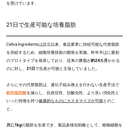
を受けています。
21日で生産可能な培養脂肪
Cellva Ingredientsは設立以来、食品業界に持続可能な代替脂肪
を供給するため、細胞培養技術の開発を実施。昨年半ばに最初
のプロトタイプを発表しており、従来の豚脂が
約24カ月
かかる
のに対し、
21日
で生産が可能と主張していました。
さらにその代替脂肪は、遺伝子組み換えを行わない生産手法で
飽和脂肪酸
を減らし、抗炎症性、抗酸化性、より良い消化性と
いった特徴を持つ
健康的なものにカスタマイズが可能
とのこ
と。
月に1kg
の脂肪を生産でき、製品多様化戦略として、植物細胞を