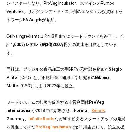
ンベスターとなり、ProVeg Incubator、スペインのRumbo
Ventures、リオグランデ・ド・スル州のエンジェル投資家ネッ
トワークEA Angelsが参加。
Cellva Ingredientsは今年3月までにシードラウンドを終了し、合
計
1,000万レアル（約3億200万円）
の調達を目標としていま
す。
同社は、ブラジルの食品加工大手BRFで元幹部を務めた
Sérgio
Pinto
（CEO）と、細胞培養・組織工学研究者の
Bibiana
Matte
（CSO）により2022年に設立。
フードシステムの転換を促進する非営利団体
ProVeg
International
が2018年に始動させ、
Formo
、
Remilk
、
Gourmey
、
Infinite Roots
など50を超えるスタートアップの発展
を促進してきた
ProVeg Incubator
の第11期生として、設立支援