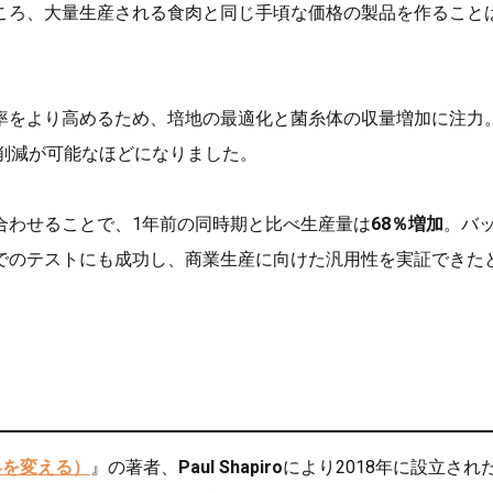
ころ、大量生産される食肉と同じ手頃な価格の製品を作ること
率をより高めるため、培地の最適化と菌糸体の収量増加に注力
削減が可能なほどになりました。
合わせることで、1年前の同時期と比べ生産量は
68％増加
。バ
でのテストにも成功し、商業生産に向けた汎用性を実証できた
世界を変える）
』の著者、
Paul Shapiro
により2018年に設立された