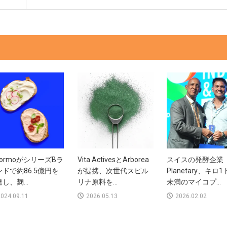
ormoがシリーズBラ
Vita ActivesとArborea
スイスの発酵企業
ドで約86.5億円を
が提携、次世代スピル
Planetary、キロ
し、麹...
リナ原料を...
未満のマイコプ...
024.09.11
2026.05.13
2026.02.02