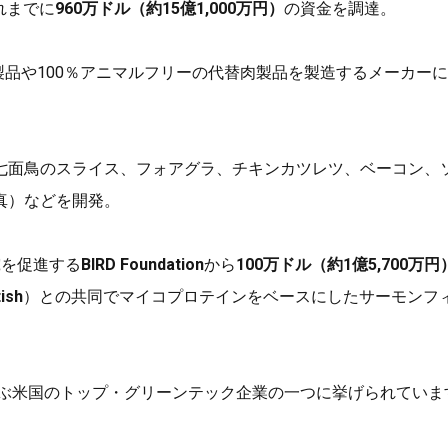
これまでに
960万ドル（約15億1,000万円）
の資金を調達。
製品や100％アニマルフリーの代替肉製品を製造するメーカーに
七面鳥のスライス、フォアグラ、チキンカツレツ、ベーコン、
真）などを開発。
究を促進する
BIRD Foundation
から
100万ドル（約1億5,700万円
tish
）との共同でマイコプロテインをベースにしたサーモンフ
ぶ米国のトップ・グリーンテック企業の一つに挙げられていま