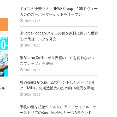
ドイツの小売り大手REWE Group、100％ヴィー
ガンのスーパーマーケットをオープン
2024.04.25
米Força Foodsがスイカの種を原料に用いた世界
初の代替ミルクを発売
2024.10.26
米Atomo Coffeeが世界初の「豆を使わないエ
スプレッソ」を発売
2023.10.16
独Veganz Group、2Dプリントしたオーツミル
ク「Mililk」の製造拡大のため約16億円を調達
1ドル
2024.08.09
果物の種を植物性ミルクにアップサイクル、オ
ーストリアのKern TecがシリーズAラウンド...