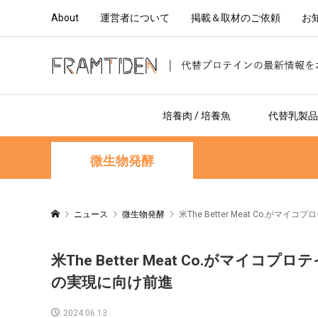
About
運営者について
掲載＆取材のご依頼
お
培養肉 / 培養魚
代替乳製品 
微生物発酵
ニュース
微生物発酵
米The Better Meat Co
米The Better Meat Co.が
の実現に向け前進
2024.06.13