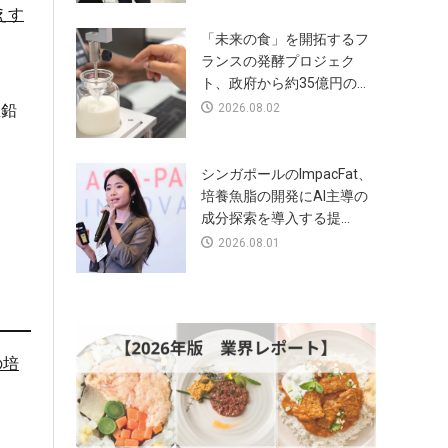
えす
「未来の食」を開拓するフ
ランスの発酵プロジェク
ト、政府から約35億円の...
亜鉛
2026.08.02
シンガポールのImpacFat、
培養魚脂の開発にAI主導の
成分探索を導入する提...
2026.08.01
の培