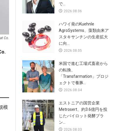
で...
2026.08.06
ハワイ発のKuehnle
AgroSystems、藻類由来ア
スタキサンチンの生産拡大
at Co.
に向...
2026.08.05
Co.
米国で進む工場式畜産から
の転換、
「Transfarmation」プロジ
ェクトで養豚...
2026.08.04
エストニアの国営企業
規模
Metrosert、約3.6億円を投
じたパイロット発酵プラ
ン...
2026.08.03