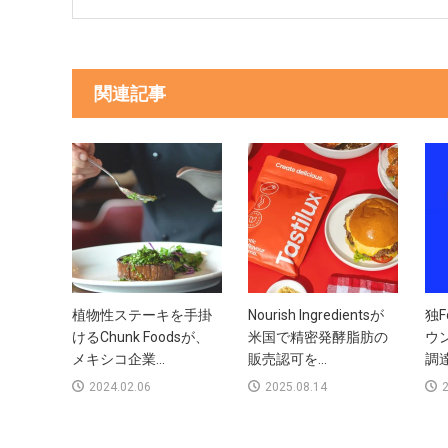
関連記事
植物性ステーキを手掛
Nourish Ingredientsが
独F
けるChunk Foodsが、
米国で精密発酵脂肪の
ウン
メキシコ企業...
販売認可を...
調達
2024.02.06
2025.08.14
2