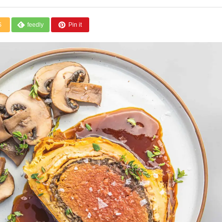
S
feedly
Pin it