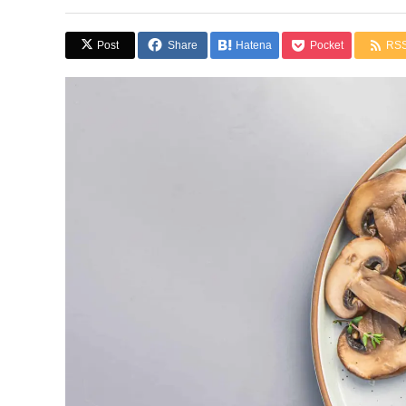
Post
Share
Hatena
Pocket
RS