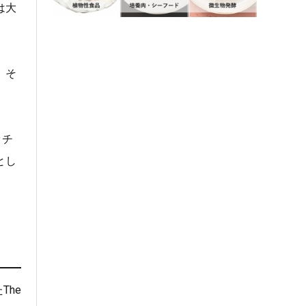
は大
。そ
ッチ
とし
The