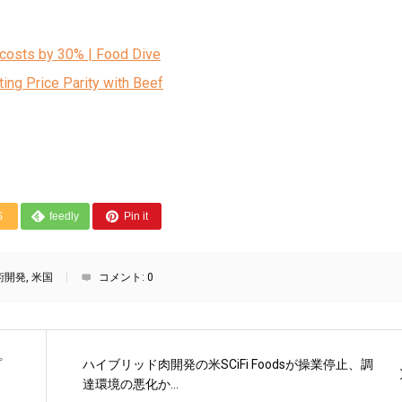
 costs by 30% | Food Dive
ing Price Parity with Beef
S
feedly
Pin it
術開発
,
米国
コメント:
0
プ
ハイブリッド肉開発の米SCiFi Foodsが操業停止、調
達環境の悪化か...