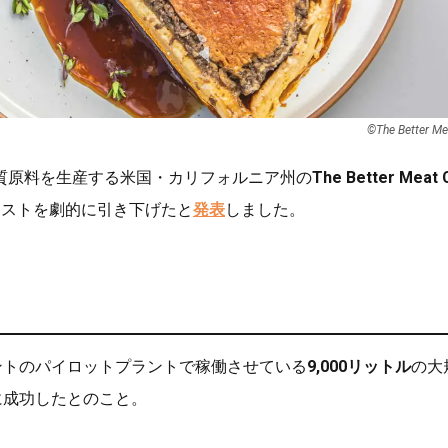
©︎The Better Me
質原料を生産する米国・カリフォルニア州の
The Better Meat 
コストを劇的に引き下げたと
発表
しました。
サクラメントのパイロットプラントで稼働させている
9,000リットル
の大
に成功したとのこと。