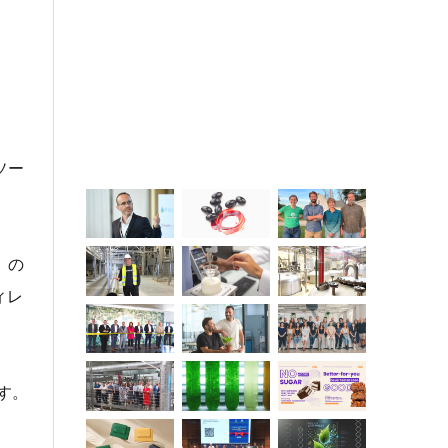
ソー
）
の
ィレ
す。