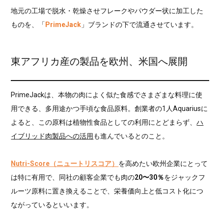
地元の工場で脱水・乾燥させフレークやパウダー状に加工した
ものを、「
PrimeJack
」ブランドの下で流通させています。
東アフリカ産の製品を欧州、米国へ展開
PrimeJackは、本物の肉によく似た食感でさまざまな料理に使
用できる、多用途かつ手頃な食品原料。創業者の1人Aquariusに
よると、この原料は植物性食品としての利用にとどまらず、
ハ
イブリッド肉製品への活用
も進んでいるとのこと。
Nutri-Score（ニュートリスコア）
を高めたい欧州企業にとって
は特に有用で、同社の顧客企業でも肉の
20〜30％
をジャックフ
ルーツ原料に置き換えることで、栄養価向上と低コスト化につ
ながっているといいます。