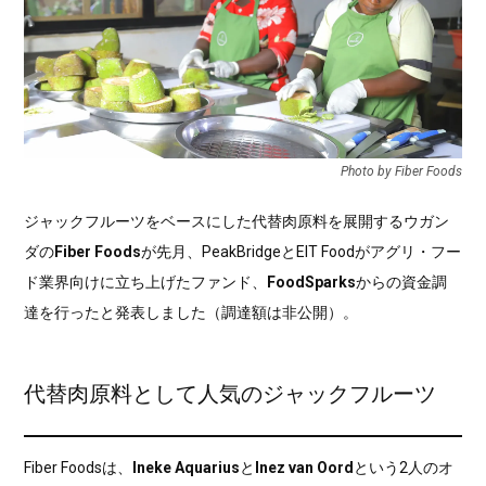
Photo by Fiber Foods
ジャックフルーツをベースにした代替肉原料を展開するウガン
ダの
Fiber Foods
が先月、PeakBridgeとEIT Foodがアグリ・フー
ド業界向けに立ち上げたファンド、
FoodSparks
からの資金調
達を行ったと発表しました（調達額は非公開）。
代替肉原料として人気のジャックフルーツ
Fiber Foodsは、
Ineke Aquarius
と
Inez van Oord
という2人のオ