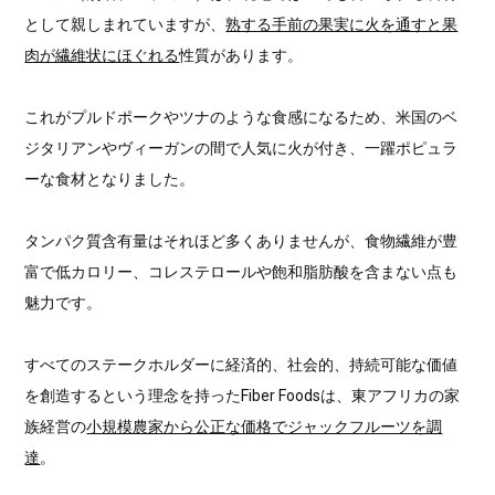
として親しまれていますが、
熟する手前の果実に火を通すと果
肉が繊維状にほぐれる
性質があります。
これがプルドポークやツナのような食感になるため、米国のベ
ジタリアンやヴィーガンの間で人気に火が付き、一躍ポピュラ
ーな食材となりました。
タンパク質含有量はそれほど多くありませんが、食物繊維が豊
富で低カロリー、コレステロールや飽和脂肪酸を含まない点も
魅力です。
すべてのステークホルダーに経済的、社会的、持続可能な価値
を創造するという理念を持ったFiber Foodsは、東アフリカの家
族経営の
小規模農家から公正な価格でジャックフルーツを調
達
。