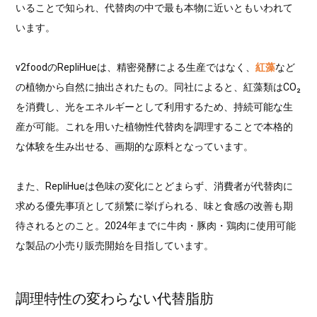
いることで知られ、代替肉の中で最も本物に近いともいわれて
います。
v2foodのRepliHueは、精密発酵による生産ではなく、
紅藻
など
の植物から自然に抽出されたもの。同社によると、紅藻類はCO₂
を消費し、光をエネルギーとして利用するため、持続可能な生
産が可能。これを用いた植物性代替肉を調理することで本格的
な体験を生み出せる、画期的な原料となっています。
また、RepliHueは色味の変化にとどまらず、消費者が代替肉に
求める優先事項として頻繁に挙げられる、味と食感の改善も期
待されるとのこと。2024年までに牛肉・豚肉・鶏肉に使用可能
な製品の小売り販売開始を目指しています。
調理特性の変わらない代替脂肪