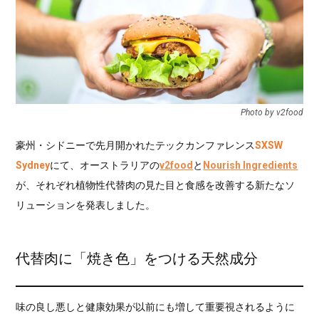
Photo by v2food
豪州・シドニーで先月開かれたテックカンファレンス
SXSW
Sydney
にて、オーストラリアの
v2food
と
Nourish Ingredients
が、それぞれ植物性代替肉の見た目と食感を改善する新たなソ
リューションを発表しました。
代替肉に「焼き色」をつける天然成分
味の良し悪しと健康効果が以前にも増して重要視されるように