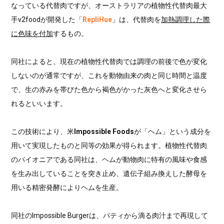
なっている代替肉ですが、オーストラリアの植物性代替肉最大
手v2foodが開発した「
RepliHue
」は、代替肉を
加熱調理した際
に色味を付加
するもの。
同社によると、現在の植物性代替肉では調理の前後で色が変化
しないのが通常ですが、これを動物由来の肉と同じ時間と温度
で、生の赤みを帯びた色から褐色がかった灰色へと変化させら
れるといいます。
この技術により、米
Impossible Foods
が「ヘム」という成分を
用いて実現したものと同等の効果が得られます。植物性代替肉
のパイオニアである同社は、ヘムが動物肉に特有の風味や食感
を生み出していることを突き止め、遺伝子組み換えした酵母を
用いる精密発酵によりヘムを生産。
同社のImpossible Burgerは、パティから滴る肉汁まで再現して