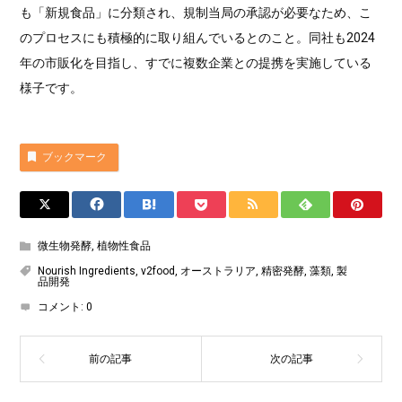
も「新規食品」に分類され、規制当局の承認が必要なため、こ
のプロセスにも積極的に取り組んでいるとのこと。同社も2024
年の市販化を目指し、すでに複数企業との提携を実施している
様子です。
ブックマーク
微生物発酵
,
植物性食品
Nourish Ingredients
,
v2food
,
オーストラリア
,
精密発酵
,
藻類
,
製
品開発
コメント:
0