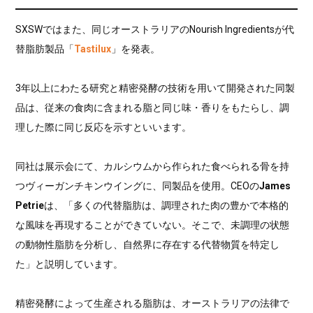
SXSWではまた、同じオーストラリアのNourish Ingredientsが代
替脂肪製品「
Tastilux
」を発表。
3年以上にわたる研究と精密発酵の技術を用いて開発された同製
品は、従来の食肉に含まれる脂と同じ味・香りをもたらし、調
理した際に同じ反応を示すといいます。
同社は展示会にて、カルシウムから作られた食べられる骨を持
つヴィーガンチキンウイングに、同製品を使用。CEOの
James
Petrie
は、「多くの代替脂肪は、調理された肉の豊かで本格的
な風味を再現することができていない。そこで、未調理の状態
の動物性脂肪を分析し、自然界に存在する代替物質を特定し
た」と説明しています。
精密発酵によって生産される脂肪は、オーストラリアの法律で