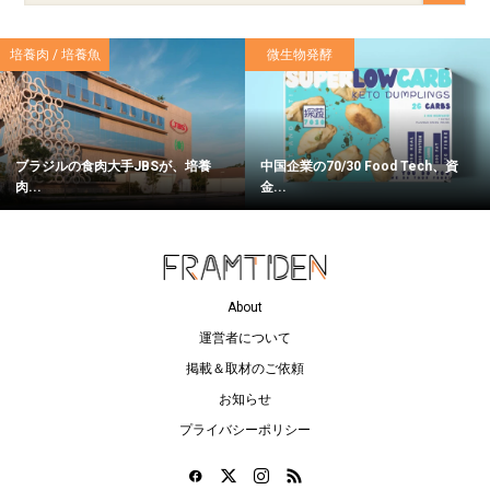
培養肉 / 培養魚
微生物発酵
ブラジルの食肉大手JBSが、培養
中国企業の70/30 Food Tech、資
肉...
金...
About
運営者について
掲載＆取材のご依頼
お知らせ
プライバシーポリシー