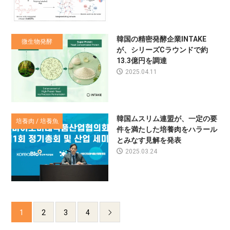
韓国の精密発酵企業INTAKE
微生物発酵
が、シリーズCラウンドで約
13.3億円を調達
2025.04.11
韓国ムスリム連盟が、一定の要
培養肉 / 培養魚
件を満たした培養肉をハラール
とみなす見解を発表
2025.03.24
1
2
3
4
