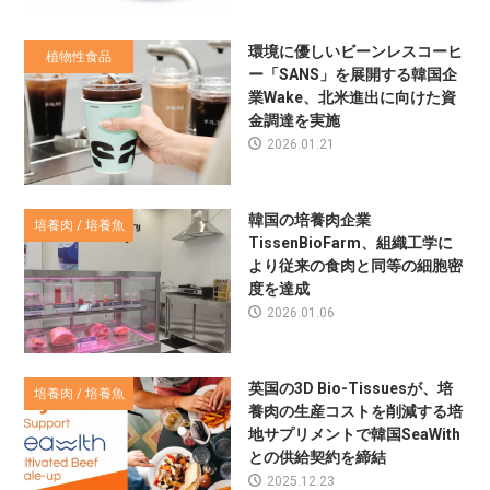
環境に優しいビーンレスコーヒ
植物性食品
ー「SANS」を展開する韓国企
業Wake、北米進出に向けた資
金調達を実施
2026.01.21
韓国の培養肉企業
培養肉 / 培養魚
TissenBioFarm、組織工学に
より従来の食肉と同等の細胞密
度を達成
2026.01.06
英国の3D Bio-Tissuesが、培
培養肉 / 培養魚
養肉の生産コストを削減する培
地サプリメントで韓国SeaWith
との供給契約を締結
2025.12.23