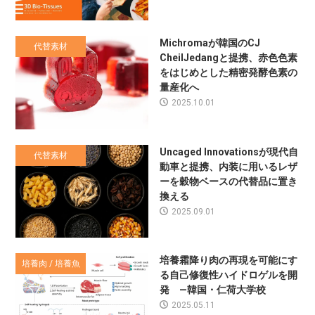
Michromaが韓国のCJ
代替素材
CheilJedangと提携、赤色色素
をはじめとした精密発酵色素の
量産化へ
2025.10.01
Uncaged Innovationsが現代自
代替素材
動車と提携、内装に用いるレザ
ーを穀物ベースの代替品に置き
換える
2025.09.01
培養霜降り肉の再現を可能にす
培養肉 / 培養魚
る自己修復性ハイドロゲルを開
発 —韓国・仁荷大学校
2025.05.11