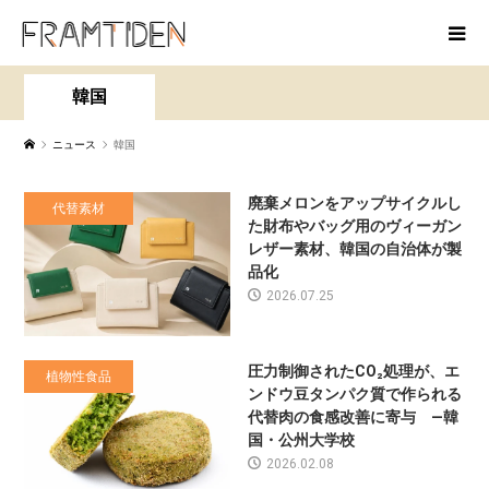
韓国
ニュース
韓国
廃棄メロンをアップサイクルし
代替素材
た財布やバッグ用のヴィーガン
レザー素材、韓国の自治体が製
品化
2026.07.25
圧力制御されたCO₂処理が、エ
植物性食品
ンドウ豆タンパク質で作られる
代替肉の食感改善に寄与 —韓
国・公州大学校
2026.02.08