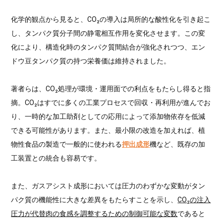
化学的観点から見ると、CO₂の導入は局所的な酸性化を引き起こ
し、タンパク質分子間の静電相互作用を変化させます。この変
化により、構造化時のタンパク質間結合が強化されつつ、エン
ドウ豆タンパク質の持つ栄養価は維持されました。
著者らは、CO₂処理が環境・運用面での利点をもたらし得ると指
摘。CO₂はすでに多くの工業プロセスで回収・再利用が進んでお
り、一時的な加工助剤としての応用によって添加物依存を低減
できる可能性があります。また、最小限の改造を加えれば、植
物性食品の製造で一般的に使われる
押出成形
機など、既存の加
工装置との統合も容易です。
また、ガスアシスト成形においては圧力のわずかな変動がタン
パク質の機能性に大きな差異をもたらすことを示し、
CO₂の注入
圧力が代替肉の食感を調整するための制御可能な変数
であると