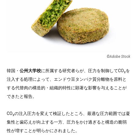
©Adobe Stock
韓国・
公州大学校
に所属する研究者らが、圧力を制御してCO₂を
注入する処理によって、エンドウ豆タンパク質分離物を原料と
する代替肉の構造的・組織的特性に顕著な影響を与えることが
できたと報告。
CO₂の注入圧力を変えて検証したところ、最適な圧力範囲では凝
集性と歯応えが向上する一方、圧力をかけ過ぎると構造の脆弱
性が増すことが明らかにされました。