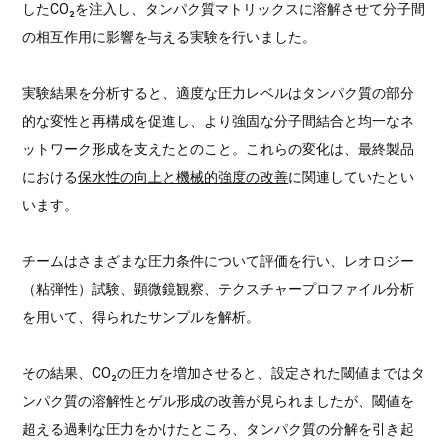
したCO₂を注入し、タンパク質マトリックスに溶解させて分子間
の相互作用に影響を与える実験を行いました。
実験結果を分析すると、適度な圧力レベルはタンパク質の部分
的な変性と再構成を促進し、より強固な分子間結合と均一なネ
ットワーク形成を支えたとのこと。これらの変化は、最終製品
における
保水性の向上と機械的強度の改善
に関連していたとい
います。
チームはさまざまな圧力条件について評価を行い、レオロジー
（粘弾性）試験、顕微鏡観察、テクスチャープロファイル分析
を用いて、得られたサンプルを解析。
その結果、CO₂の圧力を増加させると、設定された閾値まではタ
ンパク質の溶解性とゲル形成の改善が見られましたが、閾値を
超える過剰な圧力をかけたところ、タンパク質の分解を引き起