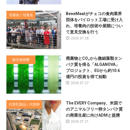
BeneMeatがチェコの食肉業界
培養肉 / 培養魚
団体をパイロット工場に受け入
れ、培養肉の技術や展開につい
て意見交換を行う
2026.07.28
廃棄物とCO₂から微細藻類タン
微生物発酵
パク質を得る「ALGANOVA」
プロジェクト、EUから約10.6
億円の投資を得て始動
2026.07.27
The EVERY Company、米国で
代替乳製品 / 代替卵
のアニマルフリー卵タンパク質
の商業生産に向けADMと提携
2026.07.21