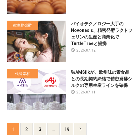
バイオテクノロジー大手の
微生物発酵
Novonesis、精密発酵ラクトフ
ェリンの生産と商業化で
TurtleTreeと提携
2026.07.12
独AMSilkが、欧州味の素食品
代替素材
との長期契約締結で精密発酵シ
ルクの専用生産ラインを確保
2026.07.11
1
2
3
…
19
