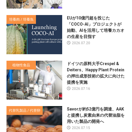
EUが10億円超を投じた
培養肉 / 培養魚
「COCO-AI」プロジェクトが
始動、AIを活用して培養カカオ
の生産を目指す
2026.07.20
ドイツの原料大手Crespel &
植物性食品
Deiters、Happy Plant Protein
の押出成形技術の拡大に向けた
提携を実施
2026.07.16
Savorが約52億円を調達、AAK
代替乳製品 / 代替卵
と提携し炭素由来の代替油脂を
用いた製品の開発へ
2026.07.15