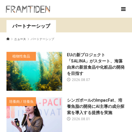
パートナーシップ
ニュース
パートナーシップ
EUの新プロジェクト
植物性食品
「SALINA」がスタート、海藻
由来の新規食品や化粧品の開発
を目指す
2026.08.07
シンガポールのImpacFat、培
培養肉 / 培養魚
養魚脂の開発にAI主導の成分探
索を導入する提携を実施
2026.08.01