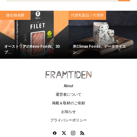
微生物発酵
代替乳製品 / 代替卵
オーストリアのRevo Foods、3D
米Climax Foods、データサイエ
プ...
ン...
About
運営者について
掲載＆取材のご依頼
お知らせ
プライバシーポリシー