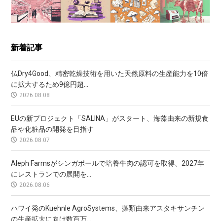
新着記事
仏Dry4Good、精密乾燥技術を用いた天然原料の生産能力を10倍
に拡大するため9億円超...
2026.08.08
EUの新プロジェクト「SALINA」がスタート、海藻由来の新規食
品や化粧品の開発を目指す
2026.08.07
Aleph Farmsがシンガポールで培養牛肉の認可を取得、2027年
にレストランでの展開を...
2026.08.06
ハワイ発のKuehnle AgroSystems、藻類由来アスタキサンチン
の生産拡大に向け数百万...