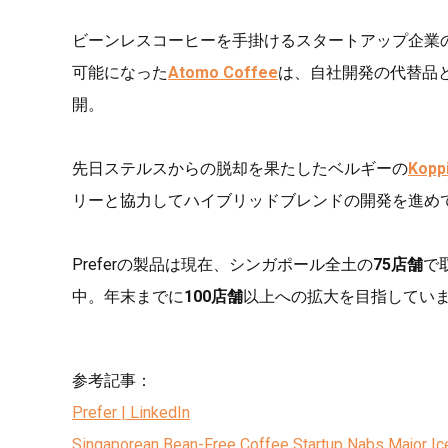
ビーンレスコーヒーを手掛けるスタートアップ企業
可能になった
Atomo Coffee
は、自社開発の代替品
開。
先日ステルスからの脱却を果たしたベルギーの
Kopp
リーと協力してハイブリッドブレンドの開発を進め
Preferの製品は現在、シンガポール全土の
75店舗
で
中。年末までに
100店舗
以上への拡大を目指してい
参考記事：
Prefer | LinkedIn
Singaporean Bean-Free Coffee Startup Nabs Major Ic