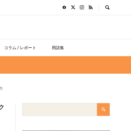
コラム / レポート
用語集
売
ク