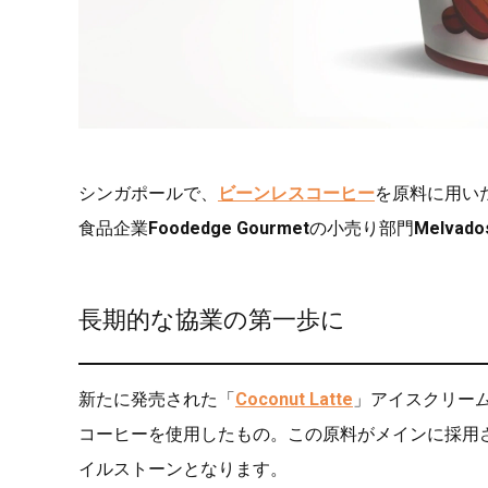
シンガポールで、
ビーンレスコーヒー
を原料に用い
食品企業
Foodedge Gourmet
の小売り部門
Melvado
長期的な協業の第一歩に
新たに発売された「
Coconut Latte
」アイスクリーム
コーヒーを使用したもの。この原料がメインに採用
イルストーンとなります。