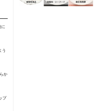
後に
よう
滑らか
ップ