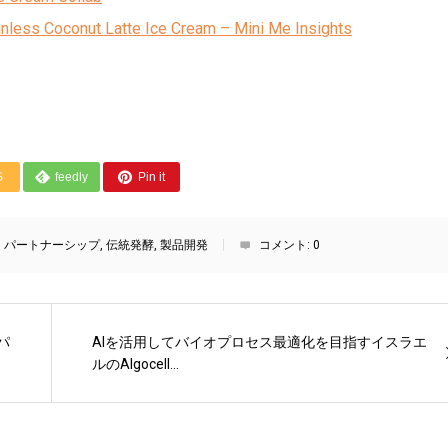
anless Coconut Latte Ice Cream – Mini Me Insights
S
feedly
Pin it
,
パートナーシップ
,
伝統発酵
,
製品開発
コメント:
0
パ
AIを活用してバイオプロセス最適化を目指すイスラエ
ルのAlgocell...