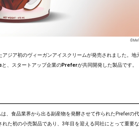
©Mel
たアジア初のヴィーガンアイスクリームが発売されました。地
s
と、スタートアップ企業の
Prefer
が共同開発した製品です。
は、食品業界から出る副産物を発酵させて作られたPreferの
された初の小売製品であり、3年目を迎える同社にとって重要