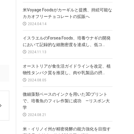
米Voyage Foodsがカーギルと提携、持続可能な
カカオフリーチョコレートの拡販へ
2024.04.14
イスラエルのForsea Foods、培養ウナギの開発
において記録的な細胞密度を達成し、低コ...
2024.11.13
オーストリアが食生活ガイドラインを改定、植
物性タンパク質を推奨し、肉や乳製品の摂...
2024.08.05
微細藻類ベースのインクを用いた3Dプリント
で、培養魚のフィレ作製に成功 —リスボン大
学
2024.08.21
米・イリノイ州が精密発酵の能力強化を目指す