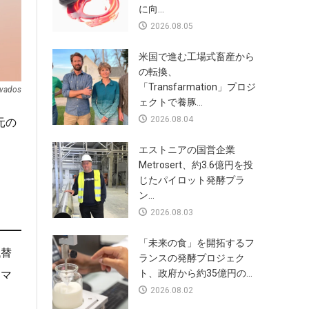
に向...
2026.08.05
米国で進む工場式畜産から
の転換、
「Transfarmation」プロジ
vados
ェクトで養豚...
2026.08.04
元の
エストニアの国営企業
Metrosert、約3.6億円を投
じたパイロット発酵プラ
ン...
2026.08.03
「未来の食」を開拓するフ
代替
ランスの発酵プロジェク
ト、政府から約35億円の...
なマ
2026.08.02