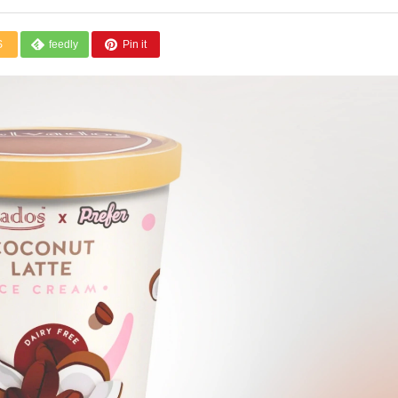
S
feedly
Pin it