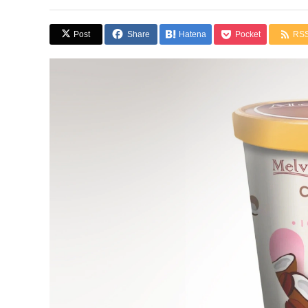
Post
Share
Hatena
Pocket
RS