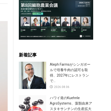
新着記事
Aleph Farmsがシンガポー
ルで培養牛肉の認可を取
得、2027年にレストラン
で...
2026.08.06
ハワイ発のKuehnle
AgroSystems、藻類由来ア
スタキサンチンの生産拡大