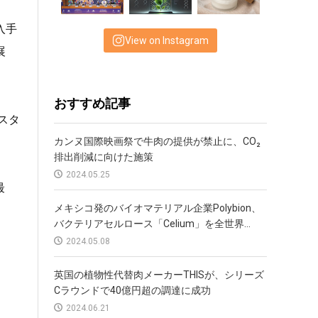
入手
View on Instagram
展
おすすめ記事
スタ
カンヌ国際映画祭で牛肉の提供が禁止に、CO₂
排出削減に向けた施策
2024.05.25
最
メキシコ発のバイオマテリアル企業Polybion、
バクテリアセルロース「Celium」を全世界...
2024.05.08
英国の植物性代替肉メーカーTHISが、シリーズ
Cラウンドで40億円超の調達に成功
2024.06.21