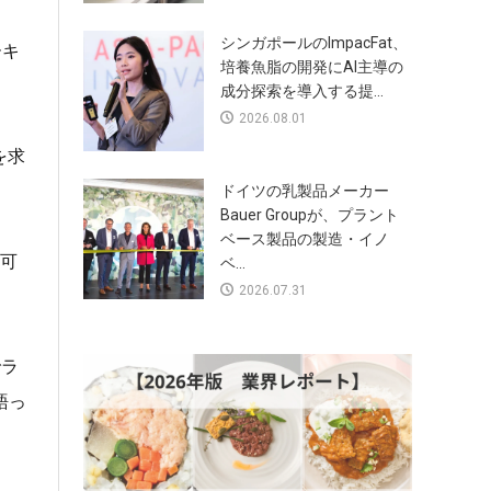
シンガポールのImpacFat、
ーキ
培養魚脂の開発にAI主導の
成分探索を導入する提...
2026.08.01
を求
ドイツの乳製品メーカー
Bauer Groupが、プラント
ベース製品の製造・イノ
可
ベ...
2026.07.31
でラ
語っ