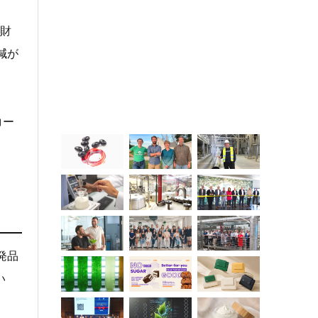
的財
減が
コー
発品
い