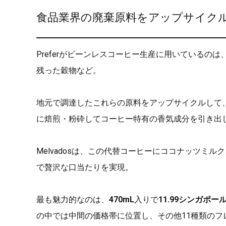
食品業界の廃棄原料をアップサイク
Preferがビーンレスコーヒー生産に用いている
残った穀物など。
地元で調達したこれらの原料をアップサイクルして
に焙煎・粉砕してコーヒー特有の香気成分を引き出
Melvadosは、この代替コーヒーにココナッツミ
で贅沢な口当たりを実現。
最も魅力的なのは、
470mL
入りで
11.99シンガポー
の中では中間の価格帯に位置し、その他11種類のフ