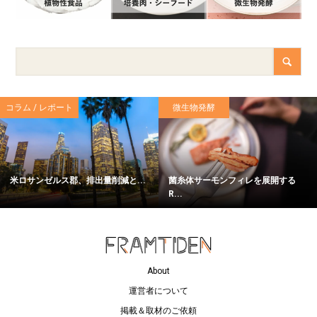
コラム / レポート
微生物発酵
米ロサンゼルス郡、排出量削減と...
菌糸体サーモンフィレを展開する
R...
About
運営者について
掲載＆取材のご依頼