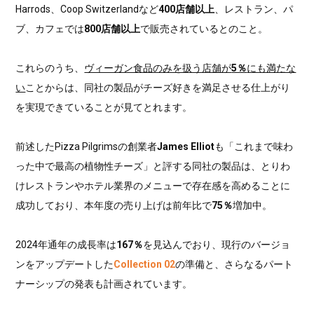
Harrods、Coop Switzerlandなど
400店舗以上
、レストラン、パ
ブ、カフェでは
800店舗以上
で販売されているとのこと。
これらのうち、
ヴィーガン食品のみを扱う店舗が
5％
にも満たな
い
ことからは、同社の製品がチーズ好きを満足させる仕上がり
を実現できていることが見てとれます。
前述したPizza Pilgrimsの創業者
James Elliot
も「これまで味わ
った中で最高の植物性チーズ」と評する同社の製品は、とりわ
けレストランやホテル業界のメニューで存在感を高めることに
成功しており、本年度の売り上げは前年比で
75％
増加中。
2024年通年の成長率は
167％
を見込んでおり、現行のバージョ
ンをアップデートした
Collection 02
の準備と、さらなるパート
ナーシップの発表も計画されています。