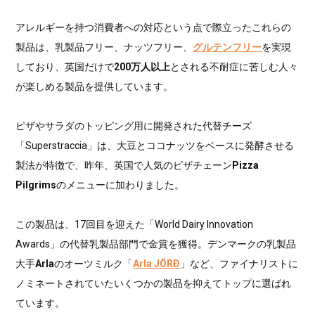
アレルギーを持つ消費者への対応という点で際立ったこれらの
製品は、乳製品フリー、ナッツフリー、
グルテンフリー
を実現
しており、英国だけで
200万人以上
とされる不耐症に苦しむ人々
が楽しめる製品を提供しています。
ピザやサラダのトッピング用に開発された代替チーズ
「Superstraccia」は、大豆とココナッツをベースに発酵させる
製法が特徴で、昨年、英国で人気のピザチェーン
Pizza
Pilgrims
のメニューに加わりました。
この製品は、17回目を迎えた「World Dairy Innovation
Awards」の代替乳製品部門で金賞を獲得。デンマークの乳製品
大手
Arla
のオーツミルク「
Arla JÖRÐ
」など、ファイナリストに
ノミネートされていたいくつかの製品を抑えてトップに選ばれ
ています。