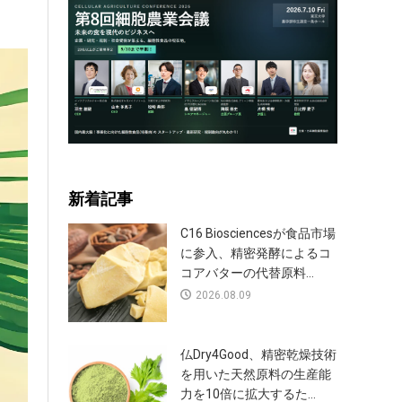
新着記事
C16 Biosciencesが食品市場
に参入、精密発酵によるコ
コアバターの代替原料...
2026.08.09
仏Dry4Good、精密乾燥技術
を用いた天然原料の生産能
力を10倍に拡大するた...