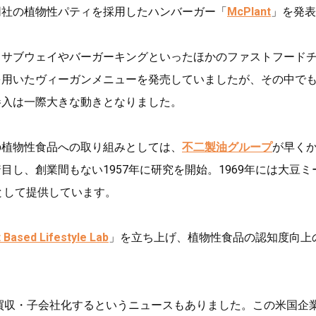
同社の植物性パティを採用したハンバーガー「
McPlant
」を発表
、サブウェイやバーガーキングといったほかのファストフード
を用いたヴィーガンメニューを発売していましたが、その中で
参入は一際大きな動きとなりました。
の植物性食品への取り組みとしては、
不二製油グループ
が早く
目し、創業間もない1957年に研究を開始。1969年には大豆ミ
として提供しています。
t Based Lifestyle Lab
」を立ち上げ、植物性食品の認知度向上
買収・子会社化するというニュースもありました。この米国企