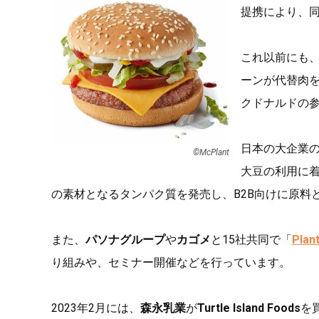
提携により、
これ以前にも
ーンが代替肉
クドナルドの
日本の大企業
©︎McPlant
大豆の利用に着
の素材となるタンパク質を発売し、B2B向けに原料
また、
パソナグループ
や
カゴメ
と15社共同で「
Plan
り組みや、セミナー開催などを行っています。
2023年2月には、
森永乳業
が
Turtle Island Foods
を