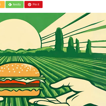
S
feedly
Pin it