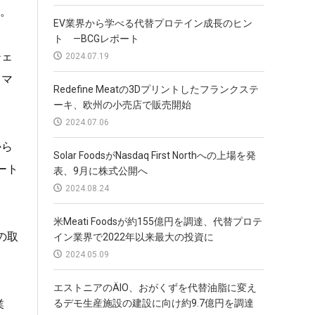
。
EV業界から学べる代替プロテイン成長のヒン
ト —BCGレポート
チェ
2024.07.19
もマ
Redefine Meatの3Dプリントしたフランクステ
ーキ、欧州の小売店で販売開始
2024.07.06
から
Solar FoodsがNasdaq First Northへの上場を発
ート
表、9月に株式公開へ
2024.08.24
米Meati Foodsが約155億円を調達、代替プロテ
の取
イン業界で2022年以来最大の投資に
2024.05.09
エストニアのÄIO、おがくずを代替油脂に変え
るデモ生産施設の建設に向け約9.7億円を調達
業