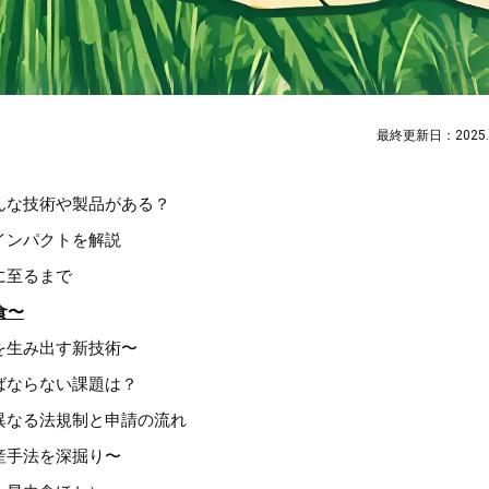
最終更新日：2025.0
んな技術や製品がある？
インパクトを解説
に至るまで
食〜
を生み出す新技術〜
ばならない課題は？
異なる法規制と申請の流れ
産手法を深掘り〜