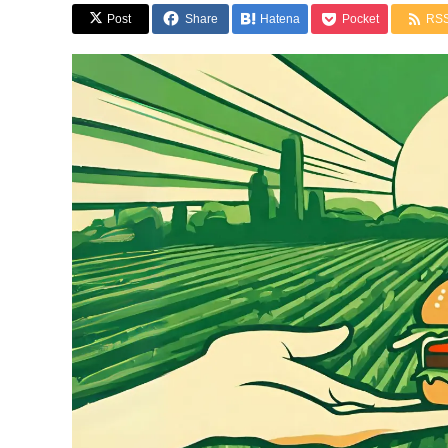
Post
Share
Hatena
Pocket
RS