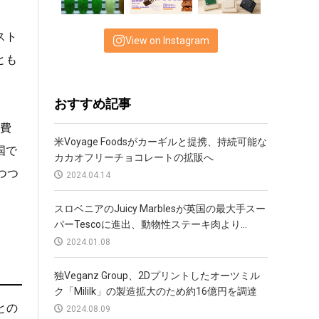
スト
View on Instagram
とも
おすすめ記事
消費
米Voyage Foodsがカーギルと提携、持続可能な
国で
カカオフリーチョコレートの拡販へ
つつ
2024.04.14
スロベニアのJuicy Marblesが英国の最大手スー
パーTescoに進出、動物性ステーキ肉より...
2024.01.08
独Veganz Group、2Dプリントしたオーツミル
ク「Mililk」の製造拡大のため約16億円を調達
との
2024.08.09