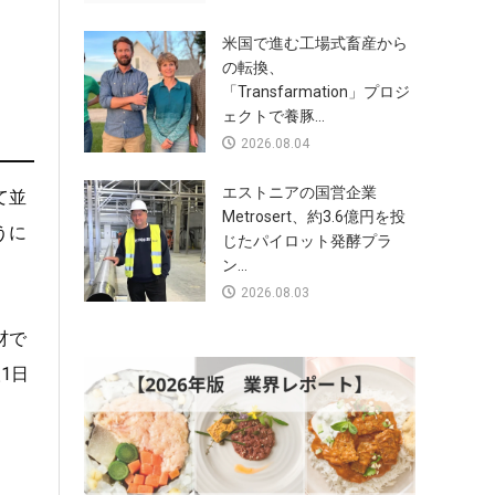
米国で進む工場式畜産から
の転換、
「Transfarmation」プロジ
ェクトで養豚...
2026.08.04
エストニアの国営企業
て並
Metrosert、約3.6億円を投
うに
じたパイロット発酵プラ
ン...
2026.08.03
材で
1日