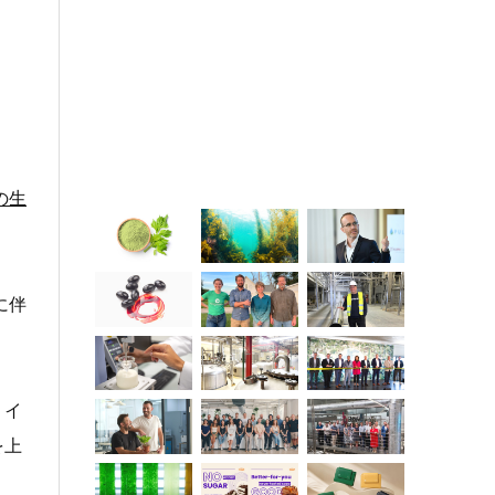
の生
に伴
。イ
を上