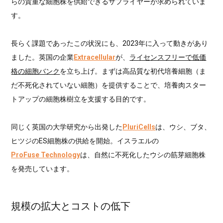
らの貴重な細胞株を供給できるサプライヤーが求められていま
す。
長らく課題であったこの状況にも、2023年に入って動きがあり
ました。英国の企業
Extracellular
が、
ライセンスフリーで低価
格の細胞バンク
を立ち上げ。まずは高品質な初代培養細胞（ま
だ不死化されていない細胞）を提供することで、培養肉スター
トアップの細胞株樹立を支援する目的です。
同じく英国の大学研究から出発した
PluriCells
は、ウシ、ブタ、
ヒツジのES細胞株の供給を開始。イスラエルの
ProFuse Technology
は、自然に不死化したウシの筋芽細胞株
を発売しています。
規模の拡大とコストの低下