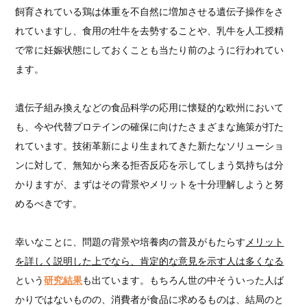
飼育されている鶏は体重を不自然に増加させる遺伝子操作をさ
れていますし、食用の牡牛を去勢することや、乳牛を人工授精
で常に妊娠状態にしておくことも当たり前のように行われてい
ます。
遺伝子組み換えなどの食品科学の応用に懐疑的な欧州において
も、今や代替プロテインの確保に向けたさまざまな施策が打た
れています。技術革新により生まれてきた新たなソリューショ
ンに対して、無知から来る拒否反応を示してしまう気持ちは分
かりますが、まずはその背景やメリットを十分理解しようと努
めるべきです。
幸いなことに、問題の背景や培養肉の普及がもたらす
メリット
を詳しく説明した上でなら、肯定的な意見を示す人は多くなる
という
研究結果
も出ています。もちろん世の中そういった人ば
かりではないものの、消費者が食品に求めるものは、結局のと