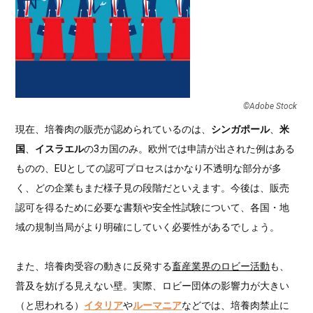
©︎Adobe Stock
現在、培養肉の販売が認められているのは、
シンガポール
、
米
国
、
イスラエル
の3カ国のみ。欧州では申請が出された例はある
ものの、EUとしての認可プロセスはかなり不透明な部分が多
く、どの企業もまだ様子見の段階だといえます。今後は、販売
認可を得るために必要な書類や安全性試験について、各国・地
域の規制当局がより明確にしていく必要性があるでしょう。
また、培養肉受容の動きに反発する
畜産業界のロビー活動
も、
普及を妨げる見えない壁。実際、ロビー団体の影響力が大きい
（と思われる）
イタリア
や
ルーマニア
などでは、培養肉禁止に