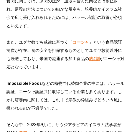
食肉に関しては、豚肉のほか、血液を含んだ肉などは禁止さ
れ、屠殺の方法についての細かな規定も。培養肉がイスラム社
会で広く受け入れられるためには、ハラール認証の取得が必須
といえます。
また、ユダヤ教でも戒律に基づく「
コーシャ
」という食品認証
制度が存在。食の安全を担保するものとしてユダヤ教徒以外に
も浸透しており、米国で流通する加工食品の
約4割
がコーシャ対
応となっています。
Impossible Foods
などの植物性代替肉企業の中には、ハラール
認証、コーシャ認証共に取得している企業も多くあります。し
かし培養肉に関しては、これまで宗教の枠組みでどういう風に
扱われるのか不透明でした。
そんな中、2023年9月に、サウジアラビアのイスラム法学者が