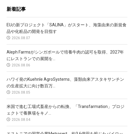
新着記事
EUの新プロジェクト「SALINA」がスタート、海藻由来の新規食
品や化粧品の開発を目指す
2026.08.07
Aleph Farmsがシンガポールで培養牛肉の認可を取得、2027年
にレストランでの展開を...
2026.08.06
ハワイ発のKuehnle AgroSystems、藻類由来アスタキサンチン
の生産拡大に向け数百万...
2026.08.05
米国で進む工場式畜産からの転換、「Transfarmation」プロジ
ェクトで養豚場をキノ...
2026.08.04
エストニアの国営企業Metrosert、約3.6億円を投じたパイロッ