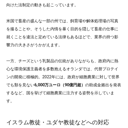
向けた法制定の動きも起こっています。
米国で畜産の盛んな一部の州では、飼育場や解体処理場の写真
を撮ることや、そうした内情を暴く目的を隠して畜産の仕事に
就くことを違法と定めている法律もあるほどで、業界の持つ影
響力の大きさがうかがえます。
一方、チーズという乳製品の伝統がありながらも、政府内に熱
心な環境保護主義者を多数抱えるオランダでは、代替プロテイ
ンの開発に積極的。2022年には、政府が細胞農業に対して世界
でも類を見ない
6,000万ユーロ（90億円超）
の助成金拠出を発表
するなど、国を挙げて細胞農業に注力する姿勢を示していま
す。
イスラム教徒・ユダヤ教徒などへの対応