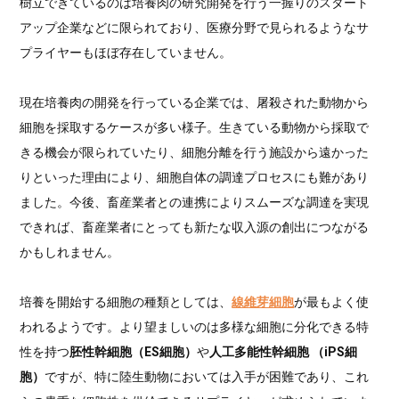
樹立できているのは培養肉の研究開発を行う一握りのスタート
アップ企業などに限られており、医療分野で見られるようなサ
プライヤーもほぼ存在していません。
現在培養肉の開発を行っている企業では、屠殺された動物から
細胞を採取するケースが多い様子。生きている動物から採取で
きる機会が限られていたり、細胞分離を行う施設から遠かった
りといった理由により、細胞自体の調達プロセスにも難があり
ました。今後、畜産業者との連携によりスムーズな調達を実現
できれば、畜産業者にとっても新たな収入源の創出につながる
かもしれません。
培養を開始する細胞の種類としては、
線維芽細胞
が最もよく使
われるようです。より望ましいのは多様な細胞に分化できる特
性を持つ
胚性幹細胞（ES細胞）
や
人工多能性幹細胞 （iPS細
胞）
ですが、特に陸生動物においては入手が困難であり、これ