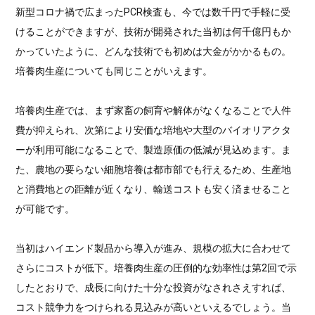
新型コロナ禍で広まったPCR検査も、今では数千円で手軽に受
けることができますが、技術が開発された当初は何千億円もか
かっていたように、どんな技術でも初めは大金がかかるもの。
培養肉生産についても同じことがいえます。
培養肉生産では、まず家畜の飼育や解体がなくなることで人件
費が抑えられ、次第により安価な培地や大型のバイオリアクタ
ーが利用可能になることで、製造原価の低減が見込めます。ま
た、農地の要らない細胞培養は都市部でも行えるため、生産地
と消費地との距離が近くなり、輸送コストも安く済ませること
が可能です。
当初はハイエンド製品から導入が進み、規模の拡大に合わせて
さらにコストが低下。培養肉生産の圧倒的な効率性は第2回で示
したとおりで、成長に向けた十分な投資がなされさえすれば、
コスト競争力をつけられる見込みが高いといえるでしょう。当