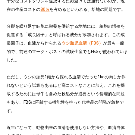
十分なコストダウンを達成するため避けては通れないのが、現
在の生産コストの
80％
を占めるといわれる、培地の問題です。
分裂を繰り返す細胞に栄養を供給する培地には、細胞の増殖を
促進する「成長因子」と呼ばれる成分が添加されます。この成
長因子は、血液から作られる
ウシ胎児血清（FBS）
が最も一般
的で、前述のマーク・ポストの試験生産でもFBSが使われていま
した。
ただし、ウシの胎児1頭から採れる血清でたった1kgの肉しか作
れないという試算もあるほど高コストなことに加え、これを採
取するためには母牛も含めた殺処分が必要という倫理的な問題
もあり、FBSに匹敵する機能性を持った代替品の開発が急務で
す。
近年になって、動物由来の血清を使用しない方法や、血清自体