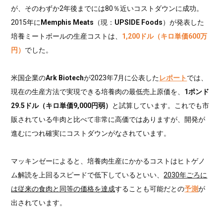
が、そのわずか2年後までには80％近いコストダウンに成功。
2015年に
Memphis Meats
（現：
UPSIDE Foods
）が発表した
培養ミートボールの生産コストは、
1,200ドル（キロ単価600万
円）
でした。
米国企業の
Ark Biotech
が2023年7月に公表した
レポート
では、
現在の生産方法で実現できる培養肉の最低売上原価を、
1ポンド
29.5ドル（キロ単価9,000円弱）
と試算しています。これでも市
販されている牛肉と比べて非常に高価ではありますが、開発が
進むにつれ確実にコストダウンがなされています。
マッキンゼーによると、培養肉生産にかかるコストはヒトゲノ
ム解読を上回るスピードで低下しているといい、
2030年ごろに
は従来の食肉と同等の価格を達成
することも可能だとの
予測
が
出されています。