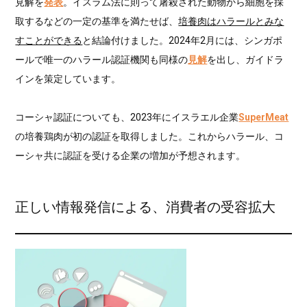
見解を
発表
。イスラム法に則って屠殺された動物から細胞を採
取するなどの一定の基準を満たせば、
培養肉はハラールとみな
すことができる
と結論付けました。2024年2月には、シンガポ
ールで唯一のハラール認証機関も同様の
見解
を出し、ガイドラ
インを策定しています。
コーシャ認証についても、2023年にイスラエル企業
SuperMeat
の培養鶏肉が初の認証を取得しました。これからハラール、コ
ーシャ共に認証を受ける企業の増加が予想されます。
正しい情報発信による、消費者の受容拡大