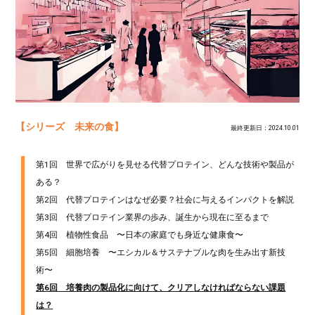
【シリーズ 未来の食】
最終更新日：2024.10.01
第1回 世界で広がりを見せる代替プロテイン、どんな技術や製品が
ある？
第2回 代替プロテインはなぜ必要？社会に与えるインパクトを解説
第3回 代替プロテイン業界の歩み、誕生から現在に至るまで
第4回 植物性食品 〜日本の家庭でも身近な健康食〜
第5回 細胞培養 〜エシカル＆サステナブルな肉を生み出す新技
術〜
第6回 培養肉の製品化に向けて、クリアしなければならない課題
は？