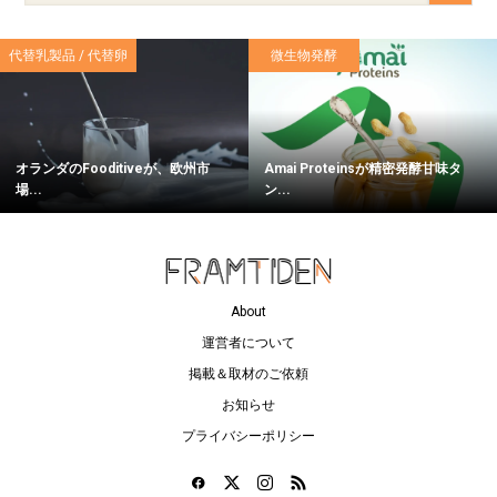
代替乳製品 / 代替卵
微生物発酵
オランダのFooditiveが、欧州市
Amai Proteinsが精密発酵甘味タ
場...
ン...
About
運営者について
掲載＆取材のご依頼
お知らせ
プライバシーポリシー