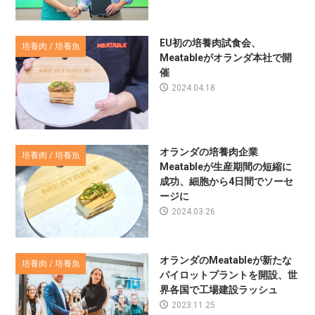
EU初の培養肉試食会、
培養肉 / 培養魚
Meatableがオランダ本社で開
催
2024.04.18
オランダの培養肉企業
培養肉 / 培養魚
Meatableが生産期間の短縮に
成功、細胞から4日間でソーセ
ージに
2024.03.26
オランダのMeatableが新たな
培養肉 / 培養魚
パイロットプラントを開設、世
界各国で工場建設ラッシュ
2023.11.25