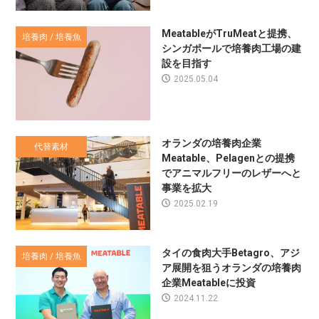
MeatableがTruMeatと提携、
培養肉 / 培養魚
シンガポールで培養肉工場の建
設を目指す
2025.05.04
オランダの培養肉企業
代替素材
Meatable、Pelagenとの提携
でアニマルフリーのレザーへと
事業を拡大
2025.02.19
タイの食肉大手Betagro、アジ
培養肉 / 培養魚
ア展開を狙うオランダの培養肉
企業Meatableに投資
2024.11.22