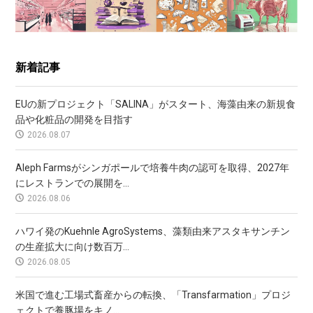
新着記事
EUの新プロジェクト「SALINA」がスタート、海藻由来の新規食
品や化粧品の開発を目指す
2026.08.07
Aleph Farmsがシンガポールで培養牛肉の認可を取得、2027年
にレストランでの展開を...
2026.08.06
ハワイ発のKuehnle AgroSystems、藻類由来アスタキサンチン
の生産拡大に向け数百万...
2026.08.05
米国で進む工場式畜産からの転換、「Transfarmation」プロジ
ェクトで養豚場をキノ...