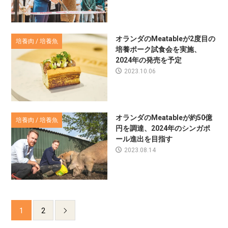
オランダのMeatableが2度目の
培養肉 / 培養魚
培養ポーク試食会を実施、
2024年の発売を予定
2023.10.06
オランダのMeatableが約50億
培養肉 / 培養魚
円を調達、2024年のシンガポ
ール進出を目指す
2023.08.14
1
2
