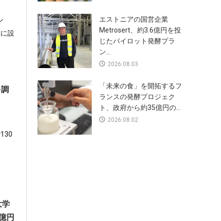
ル
エストニアの国営企業
Metrosert、約3.6億円を投
年に設
じたパイロット発酵プラ
ン...
2026.08.03
「未来の食」を開拓するフ
を調
ランスの発酵プロジェク
ト、政府から約35億円の...
2026.08.02
130
大学
6億円