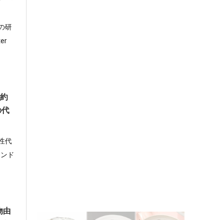
の研
er
で約
の代
性代
ウンド
植物由