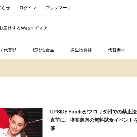
知らせ
ログイン
ブックマーク
/ 代替卵
植物性食品
微生物発酵
代替素材
UPSIDE Foodsがフロリダ州での禁止
直前に、培養鶏肉の無料試食イベント
催