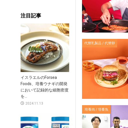
注目記事
代替乳製品 / 代替卵
イスラエルのForsea
Foods、培養ウナギの開発
において記録的な細胞密度
を...
2024.11.13
培養肉 / 培養魚