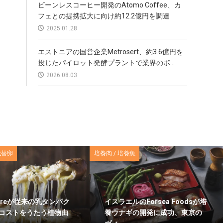
ビーンレスコーヒー開発のAtomo Coffee、カ
フェとの提携拡大に向け約12.2億円を調達
2025.01.28
エストニアの国営企業Metrosert、約3.6億円を
投じたパイロット発酵プラントで業界のボ...
2026.08.03
代替卵
培養肉 / 培養魚
tureが従来の乳タンパク
イスラエルのForsea Foodsが培
コストをうたう植物由
養ウナギの開発に成功、東京の