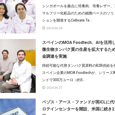
シンガポールを拠点に培養肉、培養レザー、
マルフリー化粧品のための細胞ベースのソリ
ションを開発するCellivate Te...
2024.06.28
スペインのMOA Foodtech、AIを活用
微生物タンパク質の生産を拡大するた
金調達を実施
持続可能な代替タンパク質原料のB2B供給を
スペイン企業のMOA Foodtechが、シリーズ
ンドで300万ユーロ（約5...
2024.06.27
ベゾス・アース・ファンドが英ICLに代
ロテインセンターを開設、米国に続き2