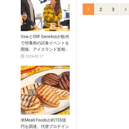
1
2
3

VowとORF Geneticsが欧州
で培養肉の試食イベントを
開催、アイスランド首相...
2024.02.17
米Meati Foodsが約155億
円を調達、代替プロテイン