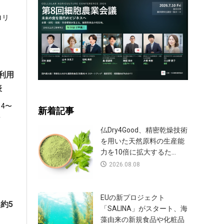
ロリ
利用
表
14〜
新着記事
T
仏Dry4Good、精密乾燥技術
を用いた天然原料の生産能
力を10倍に拡大するた...
2026.08.08
EUの新プロジェクト
て約5
「SALINA」がスタート、海
藻由来の新規食品や化粧品