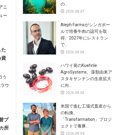
の...
アニ
2026.08.07
ュー
Aleph Farmsがシンガポー
ルで培養牛肉の認可を取
得、2027年にレストラン
で...
した
2026.08.06
め資
ハワイ発のKuehnle
AgroSystems、藻類由来ア
行う
スタキサンチンの生産拡大
Aラウ
に向...
2026.08.05
米国で進む工場式畜産から
の転換、
替プ
「Transfarmation」プロジ
ェクトで養豚...
カ所
2026.08.04