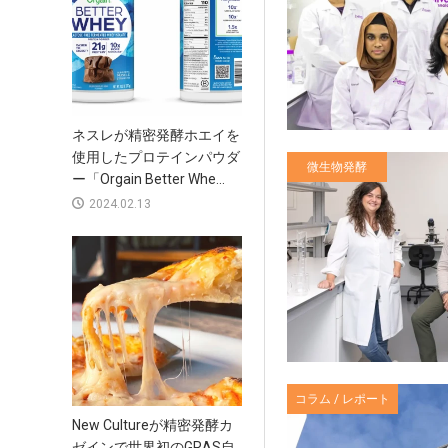
ネスレが精密発酵ホエイを
使用したプロテインパウダ
微生物発酵
ー「Orgain Better Whe...
2024.02.13
コラム / レポート
New Cultureが精密発酵カ
ゼインで世界初のGRAS自