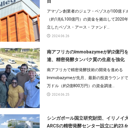
目
アマゾン創業者のジェフ・ベゾスが100億ド
（約1兆6,100億円）の資金を拠出して2020
立したベゾス・アース・ファンド...
2024.06.26
南アフリカのImmobazymeが約2億円
達、精密発酵タンパク質の生産を強化
南アフリカで精密発酵技術の開発を進める
Immobazymeが先月、最新の投資ラウンドで
万ドル（約2億800万円）の資金調達...
2024.06.25
シンガポール国立研究財団、イリノイ
ARCSの精密発酵センター設立に約23.