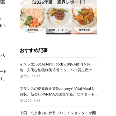
続高
T）
るの
おすすめ記事
シリ
功
イスラエルのAsterix Foodsが約6.4億円を調
達、安価な植物細胞培養でタンパク質生産の...
ポート
2025.10.14
り、
フランスの培養肉企業GourmeyがVital Meatを
買収、新会社PARIMAの設立で新たなスタート...
2025.10.16
中国・北京市内に代替プロテインセンターが開