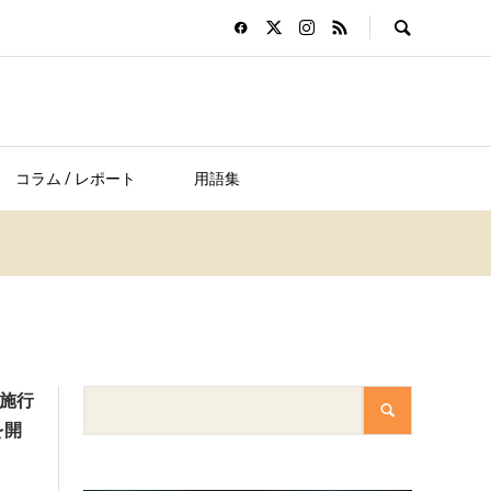
コラム / レポート
用語集
法施行
を開