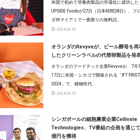
米国で初めて培養肉製品の市場化に成功した
UPSIDE Foodsが27日（日本時間28日）、フ
ダ州マイアミで一夜限りの無料試...
2024.06.30
オランダのRevyveが、ビール酵母を再
したクリーンラベルの代替卵製品を発
オランダのフードテック企業Revyveが、7月
17日に米国・シカゴで開催される「IFT FIRS
2024」で、植物性代...
2024.06.29
シンガポールの細胞農業企業Cellivate
Technologies、TV番組の企画を通じ
億円を獲得