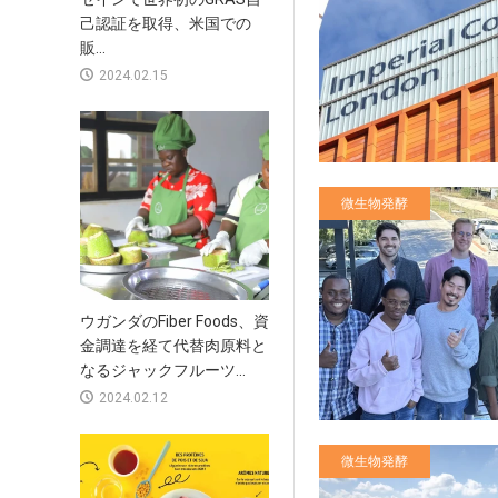
己認証を取得、米国での
販...
2024.02.15
微生物発酵
ウガンダのFiber Foods、資
金調達を経て代替肉原料と
なるジャックフルーツ...
2024.02.12
微生物発酵