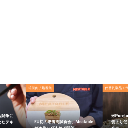
培養肉 / 培養魚
代替乳製品 / 
廷闘争に
米Pure
EU初の培養肉試食会、Meatable
めたテキ
質より低
がオランダ本社で開催