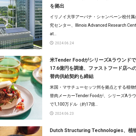
を拠出
イリノイ大学アーバナ・シャンペーン校付属
究センター、Illinois Advanced Research Cent
at...
2024.06.24
米Tender FoodがシリーズAラウンド
17.6億円を調達、ファストフード店へ
替肉供給契約も締結
米国・マサチューセッツ州を拠点とする植物
替肉メーカーTender Foodが、シリーズAラ
で1,100万ドル（約17億...
2024.06.23
Dutch Structuring Technologies、