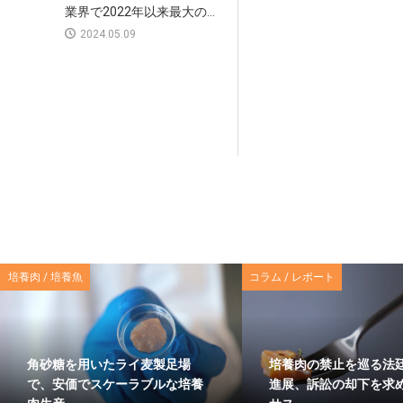
業界で2022年以来最大の...
2024.05.09
培養肉 / 培養魚
コラム / レポート
角砂糖を用いたライ麦製足場
培養肉の禁止を巡る法
で、安価でスケーラブルな培養
進展、訴訟の却下を求