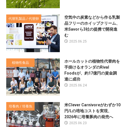
空気中の炭素などから作る乳製
代替乳製品 / 代替卵
品フリーのホイップクリーム、
米Savorら3社の提携で開発進
む
2025.06.25
ホールカットの植物性代替肉を
植物性食品
手掛けるオランダのRival
Foodsが、約17億円の資金調
達に成功
2025.06.24
米Clever Carnivoreがわずか10
培養肉 / 培養魚
円/Lの培地コストを実現、
2026年に培養豚肉の発売へ
2025.06.23