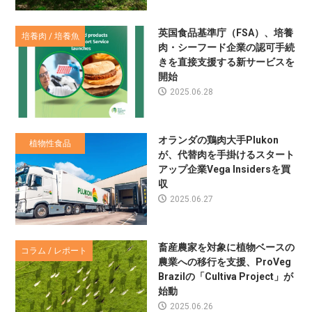
英国食品基準庁（FSA）、培養
培養肉 / 培養魚
肉・シーフード企業の認可手続
きを直接支援する新サービスを
開始
2025.06.28
オランダの鶏肉大手Plukon
植物性食品
が、代替肉を手掛けるスタート
アップ企業Vega Insidersを買
収
2025.06.27
畜産農家を対象に植物ベースの
コラム / レポート
農業への移行を支援、ProVeg
Brazilの「Cultiva Project」が
始動
2025.06.26