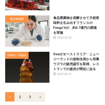
食品廃棄物を発酵させて天然香
微生物発酵
味料を生み出すフランスの
Fungu’itが、約6.7億円の調達
を実施
2025.06.22
Vowがオーストラリア・ニュー
培養肉 / 培養魚
ジーランドの規制当局から培養
ウズラの販売認可を取得、レス
トランでの提供が間近に迫る
2025.06.21
1
2
3
