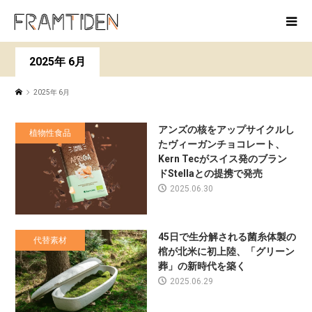
2025年 6月
2025年 6月
アンズの核をアップサイクルし
植物性食品
たヴィーガンチョコレート、
Kern Tecがスイス発のブラン
ドStellaとの提携で発売
2025.06.30
45日で生分解される菌糸体製の
代替素材
棺が北米に初上陸、「グリーン
葬」の新時代を築く
2025.06.29