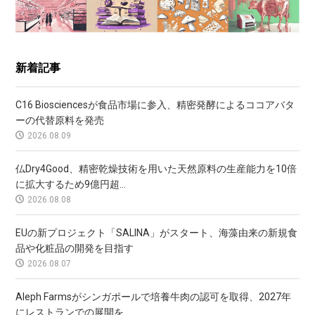
新着記事
C16 Biosciencesが食品市場に参入、精密発酵によるココアバタ
ーの代替原料を発売
2026.08.09
仏Dry4Good、精密乾燥技術を用いた天然原料の生産能力を10倍
に拡大するため9億円超...
2026.08.08
EUの新プロジェクト「SALINA」がスタート、海藻由来の新規食
品や化粧品の開発を目指す
2026.08.07
Aleph Farmsがシンガポールで培養牛肉の認可を取得、2027年
にレストランでの展開を...