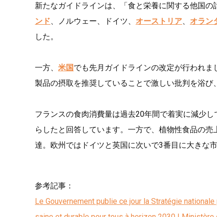
新たなガイドラインは、「食と栄養に関する他国の
ンド
、ノルウェー、ドイツ、
オーストリア
、
オラン
した。
一方、
米国
でも先月ガイドラインの改定が行われま
製品の摂取を推奨していることで激しい批判を浴び
フランスの食肉消費量は過去20年間で着実に減少し
らしたと回答しています。一方で、植物性食品の売上
達。欧州ではドイツと英国に次いで3番目に大きな
参考記事：
Le Gouvernement publie ce jour la Stratégie nationale po
saine et durable pour tous à horizon 2030 | Ministère d