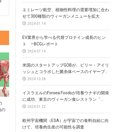
エミレーツ航空、植物性料理の需要増加に合わ
せて300種類のヴィーガンメニューを拡大
2024.01.14
EV業界から学べる代替プロテイン成長のヒン
ト —BCGレポート
2024.07.19
米国のスタートアップGOBが、ビリー・アイリ
ッシュとコラボした菌糸体ベースのイヤープ...
2024.10.28
イスラエルのForsea Foodsが培養ウナギの開発
に成功、東京のヴィーガン食レストラン「...
の
2024.01.22
他の
欧州宇宙機関（ESA）が宇宙での食料自給に向
けて、培養肉生産の可能性を調査