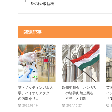
5％近い収益増...
関連記事
英・ノッティンガム大
欧州委員会、ハンガリ
英
学、バイオリアクター
ーの培養肉禁止案を
イ
の内部をリ...
「不当」と判断
「N
2026.03.16
2024.10.27
2