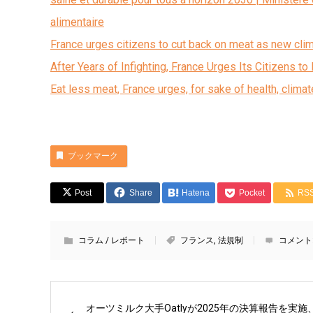
alimentaire
France urges citizens to cut back on meat as new clim
After Years of Infighting, France Urges Its Citizens t
Eat less meat, France urges, for sake of health, climat
ブックマーク
Post
Share
Hatena
Pocket
RS
コラム / レポート
フランス
,
法規制
コメント
オーツミルク大手Oatlyが2025年の決算報告を実施