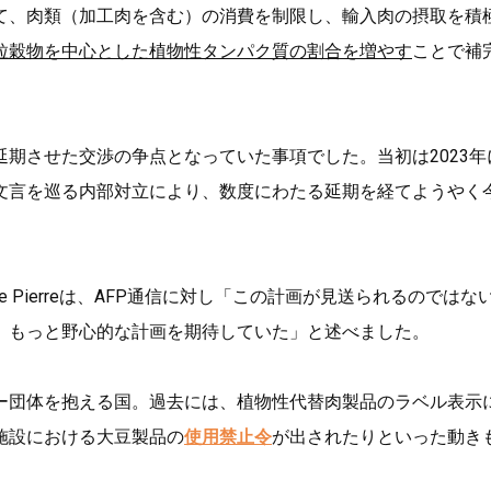
て、肉類（加工肉を含む）の消費を制限し、輸入肉の摂取を積
粒穀物を中心とした植物性タンパク質の割合を増やす
ことで補
期させた交渉の争点となっていた事項でした。当初は2023年
文言を巡る内部対立により、数度にわたる延期を経てようやく
nie Pierreは、AFP通信に対し「この計画が見送られるのではな
、もっと野心的な計画を期待していた」と述べました。
ー団体を抱える国。過去には、植物性代替肉製品のラベル表示
施設における大豆製品の
使用禁止令
が出されたりといった動き