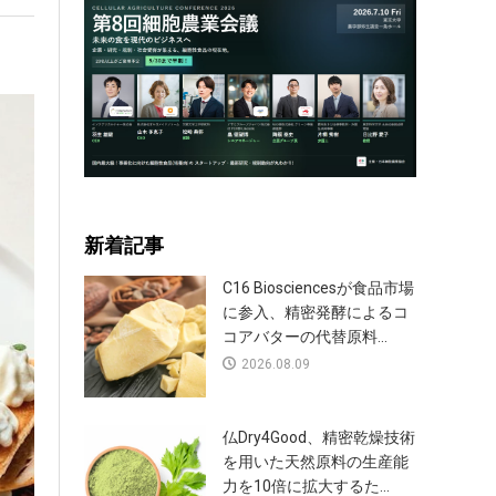
新着記事
C16 Biosciencesが食品市場
に参入、精密発酵によるコ
コアバターの代替原料...
2026.08.09
仏Dry4Good、精密乾燥技術
を用いた天然原料の生産能
力を10倍に拡大するた...