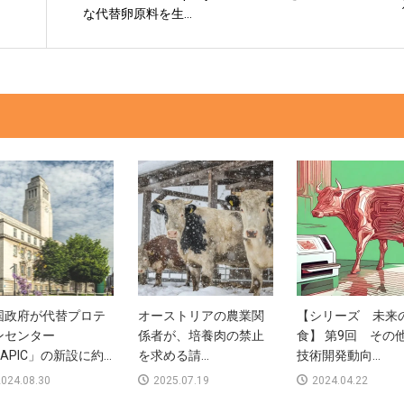
な代替卵原料を生...
国政府が代替プロテ
オーストリアの農業関
【シリーズ 未来
ンセンター
係者が、培養肉の禁止
食】 第9回 その
APIC」の新設に約...
を求める請...
技術開発動向...
024.08.30
2025.07.19
2024.04.22