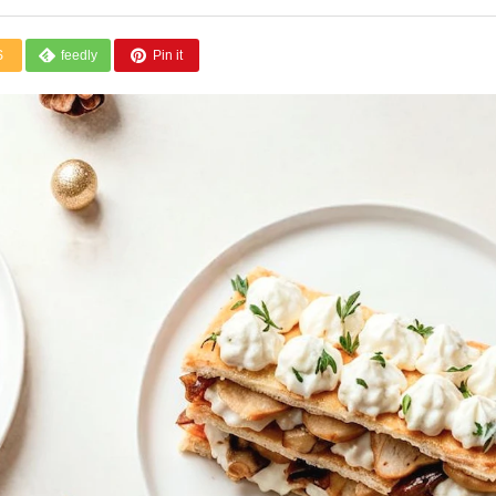
S
feedly
Pin it