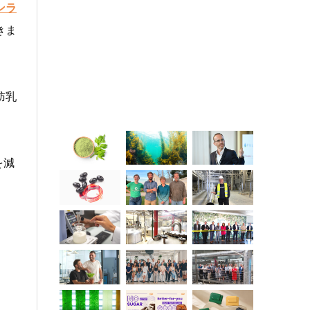
ンラ
きま
肪乳
を減
到