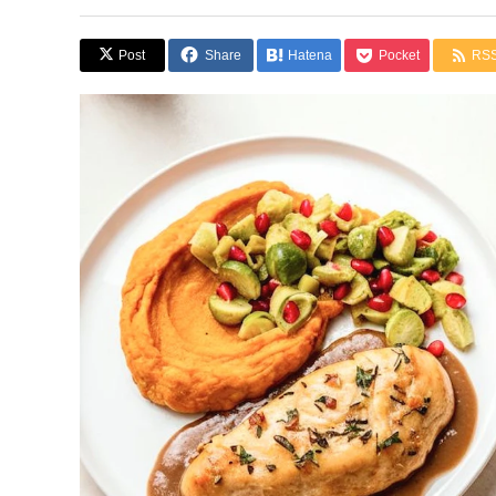
Post
Share
Hatena
Pocket
RS