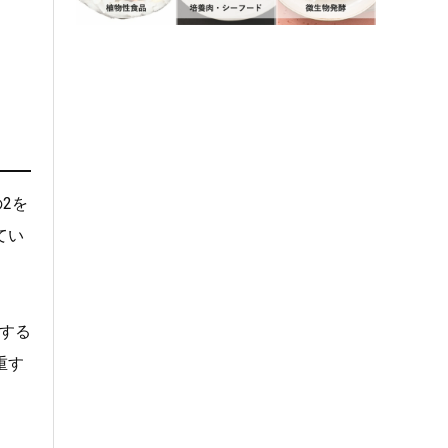
2を
てい
する
重す