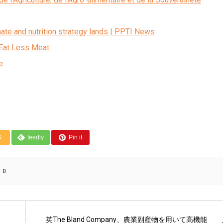
ate and nutrition strategy lands | PPTI News
o Eat Less Meat
e
S
feedly
Pin it
:
0
、
英The Bland Company、農業副産物を用いて高機能