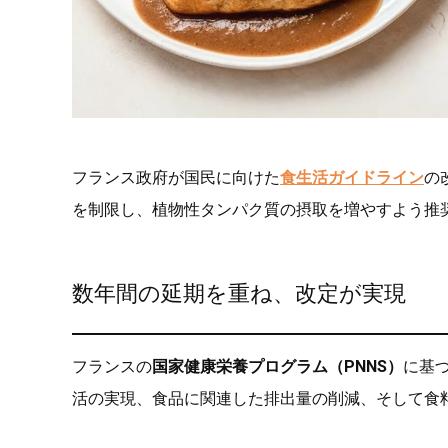
フランス政府が国民に向けた
食生活ガイドライン
の
を制限し、植物性タンパク質の摂取を増やすよう推
数年間の延期を重ね、改定が実現
フランスの
国家健康栄養プログラム（PNNS）
に基
活の実現、食品に関連した排出量の削減、そして食