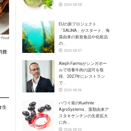
2026.08.08
EUの新プロジェクト
「SALINA」がスタート、海
藻由来の新規食品や化粧品
 Food
の...
2026.08.07
消費
Aleph Farmsがシンガポー
ルで培養牛肉の認可を取
得、2027年にレストラン
で...
2026.08.06
ハワイ発のKuehnle
食生
AgroSystems、藻類由来ア
スタキサンチンの生産拡大
に向...
2026.08.05