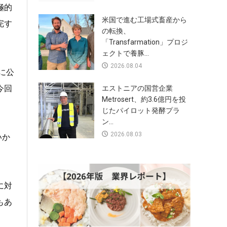
極的
米国で進む工場式畜産から
完す
の転換、
「Transfarmation」プロジ
ェクトで養豚...
2026.08.04
に公
今回
エストニアの国営企業
Metrosert、約3.6億円を投
じたパイロット発酵プラ
ン...
2026.08.03
いか
に対
もあ