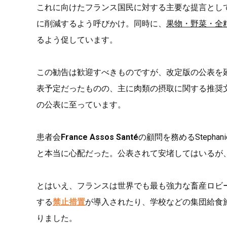
これに向けたフランス国民に対する主要な提言とし
に削減するよう呼びかけ。同時に、
果物・野菜・全
るよう促しています。
この勧告は歓迎すべきものですが、改定版の公表を延
表予定だったものの、主に肉類の摂取に関する推奨
の公表に至っています。
患者会
France Assos Santé
の顧問を務めるStepha
と本当に心配だった。公表されて安堵してはいるが
とはいえ、フランスは世界でも最も強力な畜産ロビ
する
禁止措置
が導入されたり、学校などの集団給食
りました。