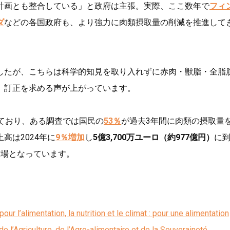
計画とも整合している」と政府は主張。実際、ここ数年で
フィ
ダ
などの各国政府も、より強力に肉類摂取量の削減を推進して
したが、こちらは科学的知見を取り入れずに赤肉・獣脂・全脂
、訂正を求める声が上がっています。
ており、ある調査では国民の
53％
が過去3年間に肉類の摂取量
高は2024年に
9％増加
し
5億3,700万ユーロ（約977億円）
に
市場となっています。
ur l’alimentation, la nutrition et le climat : pour une alimentation
e l’Agriculture, de l’Agro-alimentaire et de la Souveraineté