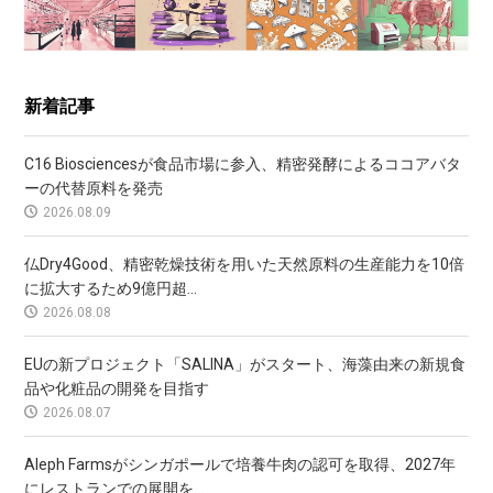
新着記事
C16 Biosciencesが食品市場に参入、精密発酵によるココアバタ
ーの代替原料を発売
2026.08.09
仏Dry4Good、精密乾燥技術を用いた天然原料の生産能力を10倍
に拡大するため9億円超...
2026.08.08
EUの新プロジェクト「SALINA」がスタート、海藻由来の新規食
品や化粧品の開発を目指す
2026.08.07
Aleph Farmsがシンガポールで培養牛肉の認可を取得、2027年
にレストランでの展開を...