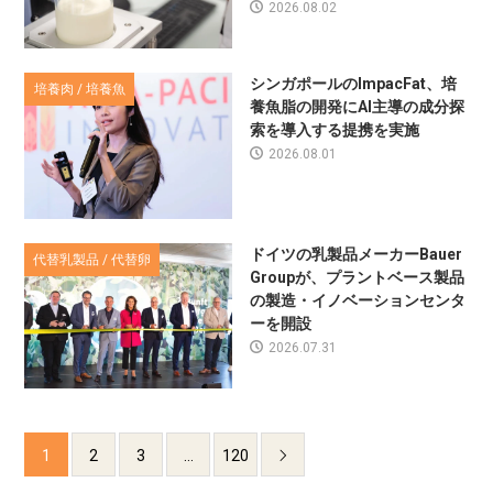
2026.08.02
シンガポールのImpacFat、培
培養肉 / 培養魚
養魚脂の開発にAI主導の成分探
索を導入する提携を実施
2026.08.01
ドイツの乳製品メーカーBauer
代替乳製品 / 代替卵
Groupが、プラントベース製品
の製造・イノベーションセンタ
ーを開設
2026.07.31
1
2
3
…
120
