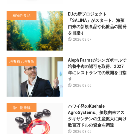
EUの新プロジェクト
植物性食品
「SALINA」がスタート、海藻
由来の新規食品や化粧品の開発
を目指す
2026.08.07
Aleph Farmsがシンガポールで
培養肉 / 培養魚
培養牛肉の認可を取得、2027
年にレストランでの展開を目指
す
2026.08.06
ハワイ発のKuehnle
微生物発酵
AgroSystems、藻類由来アス
タキサンチンの生産拡大に向け
数百万ドルの資金を調達
2026.08.05