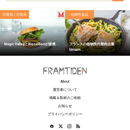
培養肉 / 培養魚
植物性食品
Magic ValleyとBiocellionが提携...
フランスの植物性代替肉企業
Umiam...
About
運営者について
掲載＆取材のご依頼
お知らせ
プライバシーポリシー