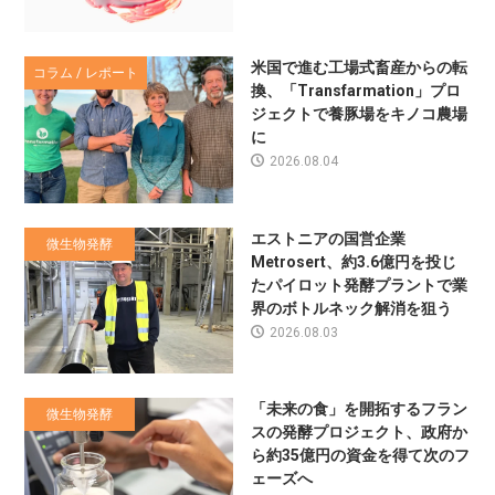
米国で進む工場式畜産からの転
コラム / レポート
換、「Transfarmation」プロ
ジェクトで養豚場をキノコ農場
に
2026.08.04
エストニアの国営企業
微生物発酵
Metrosert、約3.6億円を投じ
たパイロット発酵プラントで業
界のボトルネック解消を狙う
2026.08.03
「未来の食」を開拓するフラン
微生物発酵
スの発酵プロジェクト、政府か
ら約35億円の資金を得て次のフ
ェーズへ