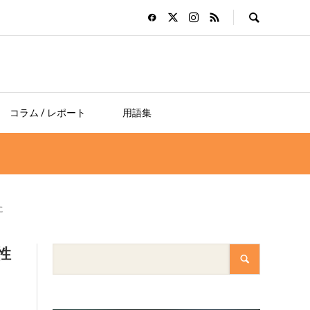
コラム / レポート
用語集
に
性