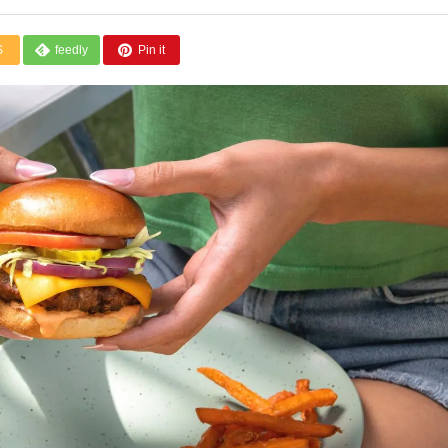
S
feedly
Pin it