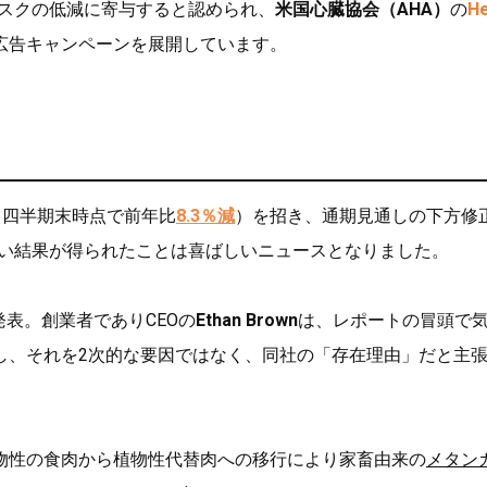
スクの低減に寄与すると認められ、
米国心臓協会（AHA）
の
He
広告キャンペーンを展開しています。
」
（第3四半期末時点で前年比
8.3％減
）を招き、通期見通しの下方修
良い結果が得られたことは喜ばしいニュースとなりました。
発表。創業者でありCEOの
Ethan Brown
は、レポートの冒頭で
し、それを2次的な要因ではなく、同社の「存在理由」だと主
物性の食肉から植物性代替肉への移行により家畜由来の
メタン