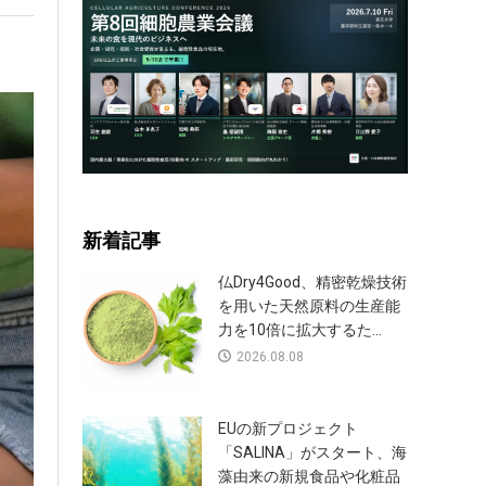
新着記事
仏Dry4Good、精密乾燥技術
を用いた天然原料の生産能
力を10倍に拡大するた...
2026.08.08
EUの新プロジェクト
「SALINA」がスタート、海
藻由来の新規食品や化粧品