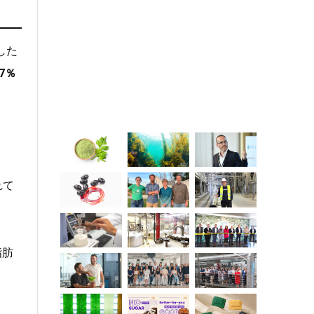
した
97％
れて
脂肪