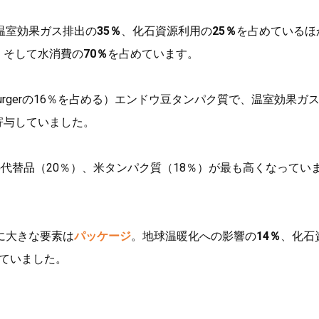
温室効果ガス排出の
35％
、化石資源利用の
25％
を占めているほ
、そして水消費の
70％
を占めています。
Burgerの16％を占める）エンドウ豆タンパク質で、温室効果ガ
寄与していました。
代替品（20％）、米タンパク質（18％）が最も高くなってい
つ目に大きな要素は
パッケージ
。地球温暖化への影響の
14％
、化石
ていました。