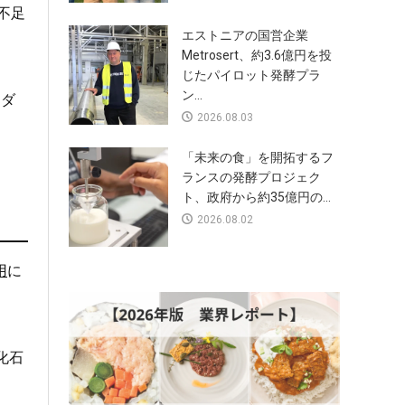
不足
エストニアの国営企業
Metrosert、約3.6億円を投
じたパイロット発酵プラ
ン...
ンダ
2026.08.03
「未来の食」を開拓するフ
ランスの発酵プロジェク
ト、政府から約35億円の...
2026.08.02
用
に
化石