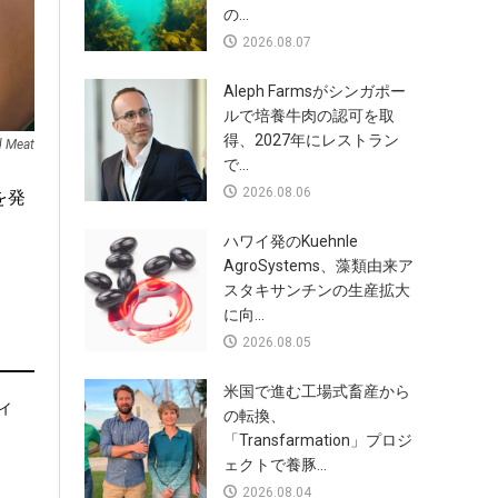
の...
2026.08.07
Aleph Farmsがシンガポー
ルで培養牛肉の認可を取
得、2027年にレストラン
d Meat
で...
2026.08.06
を発
ハワイ発のKuehnle
AgroSystems、藻類由来ア
スタキサンチンの生産拡大
に向...
2026.08.05
米国で進む工場式畜産から
ィ
の転換、
「Transfarmation」プロジ
ェクトで養豚...
2026.08.04