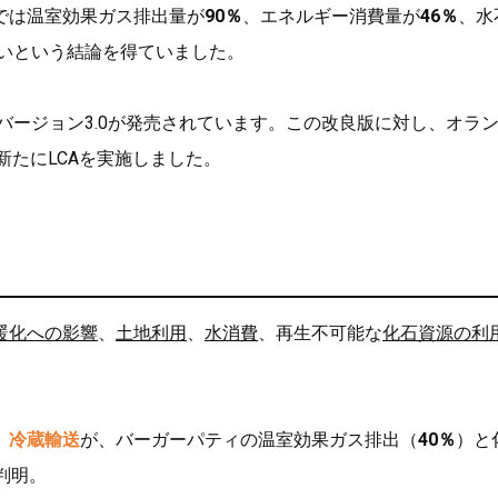
では温室効果ガス排出量が
90％
、エネルギー消費量が
46％
、水
いという結論を得ていました。
21年にバージョン3.0が発売されています。この改良版に対し、オラ
新たにLCAを実施しました。
暖化への影響
、
土地利用
、
水消費
、再生不可能な
化石資源の利
、
冷蔵輸送
が、バーガーパティの温室効果ガス排出（
40％
）と
判明。