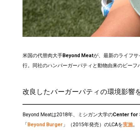
米国の代替肉大手
Beyond Meat
が、最新のライフサ
行。同社のハンバーガーパティと動物由来のビーフ
改良したバーガーパティの環境影響
Beyond Meatは2018年、ミシガン大学の
Center for
「
Beyond Burger
」（2015年発売）のLCAを
実施
。