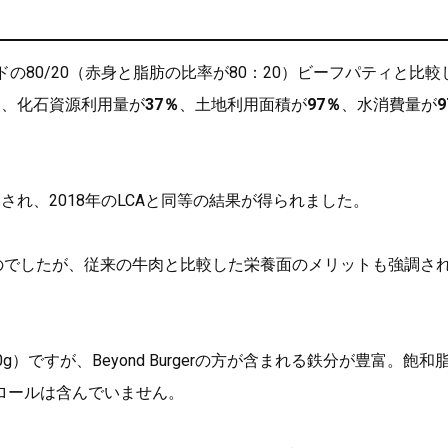
の80/20（赤身と脂肪の比率が80：20）ビーフパティと比較
％
、化石資源利用量が
37％
、土地利用面積が
97％
、水消費量が
され、2018年のLCAと同等の結果が得られました。
のでしたが、従来の牛肉と比較した栄養面のメリットも強調さ
ですが、Beyond Burgerの方が含まれる鉄分が豊富。飽和
ロールは含んでいません。