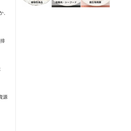
か、
ス排
ま
資源