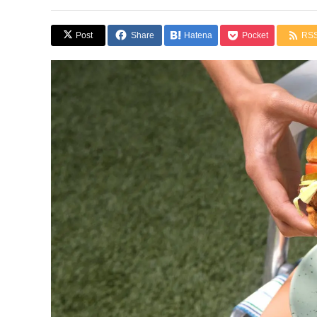
Post
Share
Hatena
Pocket
RS