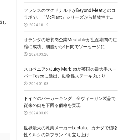
フランスのマクドナルドがBeyond Meatとのコ
ラボで、「McPlant」シリーズから植物性ナ...
収し
2024.10.19
オランダの培養肉企業Meatableが生産期間の短
縮に成功、細胞から4日間でソーセージに
2024.03.26
スロベニアのJuicy Marblesが英国の最大手スー
パーTescoに進出、動物性ステーキ肉より...
2024.01.08
ドイツのバーガーキング、全ヴィーガン製品で
従来の肉を下回る価格を実現
2024.03.09
世界最大の乳業メーカーLactalis、カナダで植物
性ミルクの新ブランドを立ち上げ