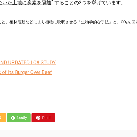
*
空いた土地に炭素を隔離
することの2つを挙げています。
こと。植林活動などにより植物に吸収させる「生物学的な手法」と、CO₂を回
AND UPDATED LCA STUDY
 of Its Burger Over Beef
S
feedly
Pin it