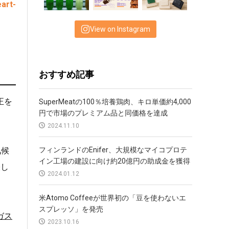
art-
View on Instagram
おすすめ記事
正を
SuperMeatの100％培養鶏肉、キロ単価約4,000
円で市場のプレミアム品と同価格を達成
2024.11.10
気候
フィンランドのEnifer、大規模なマイコプロテ
イン工場の建設に向け約20億円の助成金を獲得
張し
2024.01.12
米Atomo Coffeeが世界初の「豆を使わないエ
スプレッソ」を発売
ガス
2023.10.16