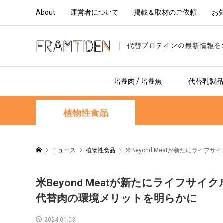
About
運営者について
掲載＆取材のご依頼
お
培養肉 / 培養魚
代替乳製品 
植物性食品
ニュース
植物性食品
米Beyond Meatが新たにラ
米Beyond Meatが新たにライフ
代替肉の環境メリットを明らかに
2024.01.03