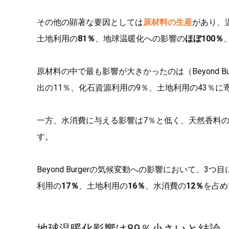
その他の顕著な要因としては
原材料の生産
があり、
土地利用の
81％
、地球温暖化への影響の
ほぼ100％
原材料の中で最も影響が大きかったのは（Beyond 
出の11％、化石資源利用の9％、土地利用の43％に
一方、水消費に与える影響は7％と低く、天然香料の
す。
Beyond Burgerの気候変動への影響において、3
利用の
17％
、土地利用の
16％
、水消費の
12％
を占め
地球温暖化影響は89％小さいと結論