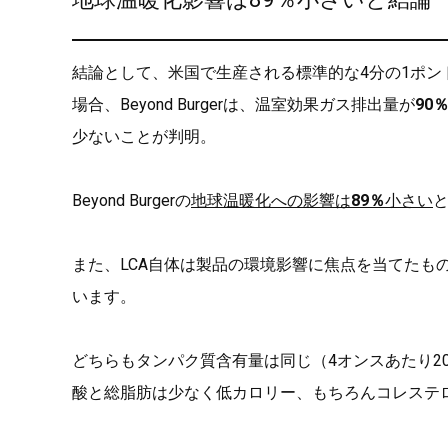
結論として、米国で生産される標準的な4分の1ポンド
場合、Beyond Burgerは、温室効果ガス排出量が
90
少ないことが判明。
Beyond Burgerの
地球温暖化への影響は
89％
小さい
と
また、LCA自体は製品の環境影響に焦点を当てたも
います。
どちらもタンパク質含有量は同じ（4オンスあたり20g）
酸と総脂肪は少なく低カロリー、もちろんコレステ