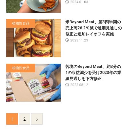
2024.01.03
米Beyond Meat、第3四半期の
植物性食品
売上高26.2％減で通期見通しの
修正と追加レイオフを実施
2023.11.23
苦境のBeyond Meat、約3分の
植物性食品
1の収益減少を受け2023年の業
績見通しを下方修正
2023.08.12
1
2
