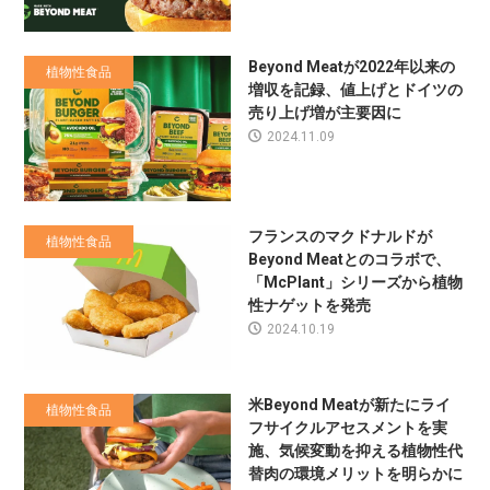
Beyond Meatが2022年以来の
植物性食品
増収を記録、値上げとドイツの
売り上げ増が主要因に
2024.11.09
フランスのマクドナルドが
植物性食品
Beyond Meatとのコラボで、
「McPlant」シリーズから植物
性ナゲットを発売
2024.10.19
米Beyond Meatが新たにライ
植物性食品
フサイクルアセスメントを実
施、気候変動を抑える植物性代
替肉の環境メリットを明らかに