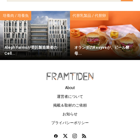
培養肉 / 培養魚
代替乳製品 / 代替卵
Aleph Farmsが受託製造業者の
オランダのRevyveが、ビール酵
Cell...
母...
About
運営者について
掲載＆取材のご依頼
お知らせ
プライバシーポリシー