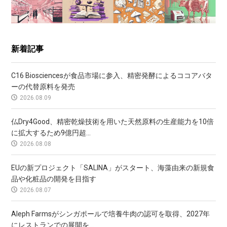
新着記事
C16 Biosciencesが食品市場に参入、精密発酵によるココアバタ
ーの代替原料を発売
2026.08.09
仏Dry4Good、精密乾燥技術を用いた天然原料の生産能力を10倍
に拡大するため9億円超...
2026.08.08
EUの新プロジェクト「SALINA」がスタート、海藻由来の新規食
品や化粧品の開発を目指す
2026.08.07
Aleph Farmsがシンガポールで培養牛肉の認可を取得、2027年
にレストランでの展開を...