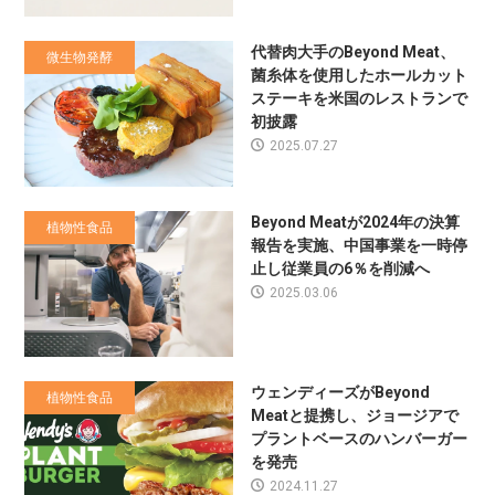
代替肉大手のBeyond Meat、
微生物発酵
菌糸体を使用したホールカット
ステーキを米国のレストランで
初披露
2025.07.27
Beyond Meatが2024年の決算
植物性食品
報告を実施、中国事業を一時停
止し従業員の6％を削減へ
2025.03.06
ウェンディーズがBeyond
植物性食品
Meatと提携し、ジョージアで
プラントベースのハンバーガー
を発売
2024.11.27