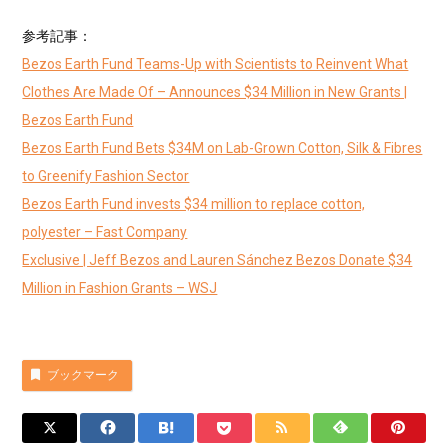
参考記事：
Bezos Earth Fund Teams-Up with Scientists to Reinvent What
Clothes Are Made Of – Announces $34 Million in New Grants |
Bezos Earth Fund
Bezos Earth Fund Bets $34M on Lab-Grown Cotton, Silk & Fibres
to Greenify Fashion Sector
Bezos Earth Fund invests $34 million to replace cotton,
polyester – Fast Company
Exclusive | Jeff Bezos and Lauren Sánchez Bezos Donate $34
Million in Fashion Grants – WSJ
ブックマーク