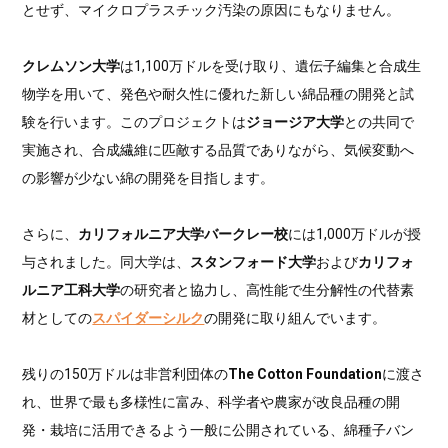
とせず、マイクロプラスチック汚染の原因にもなりません。
クレムソン大学
は1,100万ドルを受け取り、遺伝子編集と合成生
物学を用いて、発色や耐久性に優れた新しい綿品種の開発と試
験を行います。このプロジェクトは
ジョージア大学
との共同で
実施され、合成繊維に匹敵する品質でありながら、気候変動へ
の影響が少ない綿の開発を目指します。
さらに、
カリフォルニア大学バークレー校
には1,000万ドルが授
与されました。同大学は、
スタンフォード大学
および
カリフォ
ルニア工科大学
の研究者と協力し、高性能で生分解性の代替素
材としての
スパイダーシルク
の開発に取り組んでいます。
残りの150万ドルは非営利団体の
The Cotton Foundation
に渡さ
れ、世界で最も多様性に富み、科学者や農家が改良品種の開
発・栽培に活用できるよう一般に公開されている、綿種子バン