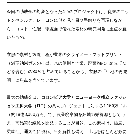
今回の助成金の対象となった4つのプロジェクトは、従来のコッ
トンやシルク、レーヨンに似た見た目や手触りを再現しなが
ら、コスト、性能、環境面で優れた素材の研究開発に重点を置
いたもの。
衣服の素材と製造工程が業界のクライメートフットプリント
（温室効果ガスの排出、水の使用と汚染、廃棄物の埋め立てな
どを含む）の80％を占めていることから、衣服の「生地の再発
明」に焦点を当てています。
最大の助成金は、
コロンビア大学
と
ニューヨーク州立ファッシ
ョン工科大学（FIT）
の共同プロジェクトに対する1,150万ドル
（約18億3,000万円）で、農業廃棄物を細菌の栄養源として与
え、高品質な繊維を開発することが目的。この素材は、強度、
柔軟性、通気性に優れ、生分解性も備え、土地をほとんど必要