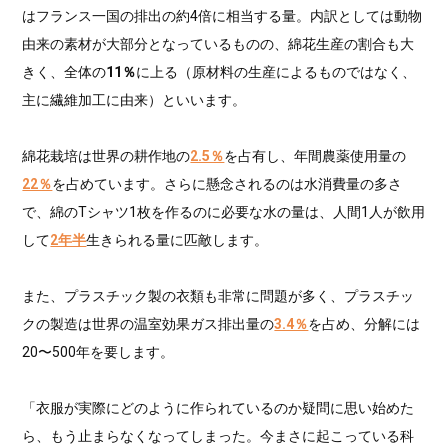
はフランス一国の排出の約4倍に相当する量。内訳としては動物
由来の素材が大部分となっているものの、綿花生産の割合も大
きく、全体の
11％
に上る（原材料の生産によるものではなく、
主に繊維加工に由来）といいます。
綿花栽培は世界の耕作地の
2.5％
を占有し、年間農薬使用量の
22％
を占めています。さらに懸念されるのは水消費量の多さ
で、綿のTシャツ1枚を作るのに必要な水の量は、人間1人が飲用
して
2年半
生きられる量に匹敵します。
また、プラスチック製の衣類も非常に問題が多く、プラスチッ
クの製造は世界の温室効果ガス排出量の
3.4％
を占め、分解には
20〜500年を要します。
「衣服が実際にどのように作られているのか疑問に思い始めた
ら、もう止まらなくなってしまった。今まさに起こっている科