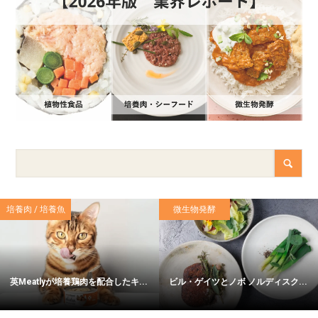
培養肉 / 培養魚
微生物発酵
英Meatlyが培養鶏肉を配合したキ...
ビル・ゲイツとノボ ノルディスク...