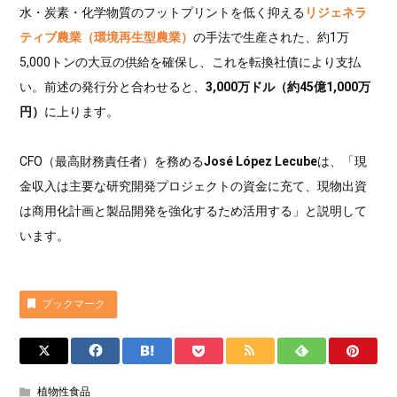
水・炭素・化学物質のフットプリントを低く抑える
リジェネラ
ティブ農業（環境再生型農業）
の手法で生産された、約1万
5,000トンの大豆の供給を確保し、これを転換社債により支払
い。前述の発行分と合わせると、
3,000万ドル（約45億1,000万
円）
に上ります。
CFO（最高財務責任者）を務める
José López Lecube
は、「現
金収入は主要な研究開発プロジェクトの資金に充て、現物出資
は商用化計画と製品開発を強化するため活用する」と説明して
います。
ブックマーク
植物性食品