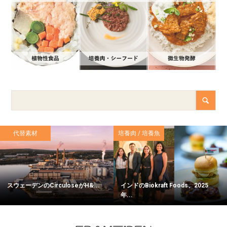
代替素材
培養肉 / 培養魚
スウェーデンのCirculoseがH&...
インドのBiokraft Foods、2025
年...