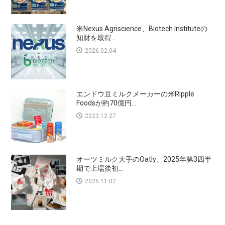
米Nexus Agriscience、Biotech Instituteの
知財を取得...
2026.02.04
エンドウ豆ミルクメーカーの米Ripple
Foodsが約70億円...
2023.12.27
オーツミルク大手のOatly、2025年第3四半
期で上場後初...
2025.11.02