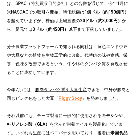
は、SPAC（特別買収目的会社）との合併を通じて、今年1月に
米NASDACでの取引を開始。時価総額は
1億ドル（約150億円）
を超えていますが、株価は上場直後の
20ドル（約3,000円）
か
ら、足元では
3ドル（約450円）以下
まで下落していました。
分子農業プラットフォームで知られる同社は、黄色エンドウ豆
や大豆などの植物を生物工学的に改良。代替肉の味や食感、栄
養、色味を改善できるという、牛や豚のタンパク質を発現させ
ることに成功しています。
今年7月には、
豚肉タンパク質を大量生産
できる、中身が豚肉と
同じピンク色をした大豆「
Piggy Sooy
」を発表しました。
それ以前にも、チーズ製造に一般的に使用される
キモシン
や、
γ-リノレン酸（GLA）
を含んだ栄養オイルを製品化していま
す。いずれも生産にはベニバナを用いており、後者は
米国食品