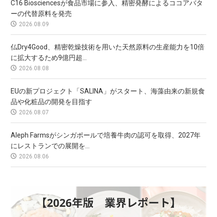
C16 Biosciencesが食品市場に参入、精密発酵によるココアバタ
ーの代替原料を発売
2026.08.09
仏Dry4Good、精密乾燥技術を用いた天然原料の生産能力を10倍
に拡大するため9億円超...
2026.08.08
EUの新プロジェクト「SALINA」がスタート、海藻由来の新規食
品や化粧品の開発を目指す
2026.08.07
Aleph Farmsがシンガポールで培養牛肉の認可を取得、2027年
にレストランでの展開を...
2026.08.06