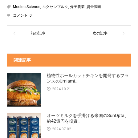
Moolec Science
,
ルクセンブルク
,
分子農業
,
資金調達
コメント:
0
関連記事
植物性ホールカットチキンを開発するフラ
ンスのUmiami...
2024.10.21
オーツミルクを手掛ける米国のSunOpta、
約42億円を投資...
2024.07.02