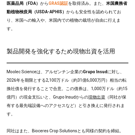
医薬品局（FDA）
から
GRAS認証
を取得済み。また、
米国農務省
動植物検疫局（USDA-APHIS）
からも安全性を認められてお
り、米国への輸入や、米国内での植物の栽培が自由に行えま
す。
製品開発を強化するため現物出資を活用
Moolec Scienceは、アルゼンチン企業の
Grupo Insud
に対し、
2026年を期限とする2,100万ドル（約31億6,000万円）相当の転
換社債を発行することで合意。この債券は、1,000万ドル（約15
億円）の現金支払いと、Grupo Insudからの
現物出資
（同社が保
有する最先端設備へのアクセスなど）と引き換えに発行されま
す。
同社はまた、Bioceres Crop Solutionsとも同様の契約を締結。