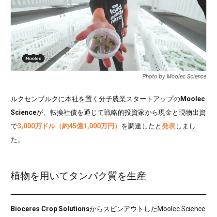
Photo by Moolec Science
ルクセンブルクに本社を置く分子農業スタートアップの
Moolec
Science
が、転換社債を通じて戦略的投資家から現金と現物出資
で
3,000万ドル（約45億1,000万円）
を調達したと
発表
しまし
た。
植物を用いてタンパク質を生産
Bioceres Crop Solutions
からスピンアウトしたMoolec Science