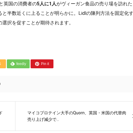
と英国の消費者の
5人に1人
がヴィーガン食品の売り場を訪れた
と半数近くに上ることが明らかに。Lidlの陳列方法を固定化
の選択を促すことが期待されます。
S
feedly
Pin it
0
ド
マイコプロテイン大手のQuorn、英国・米国の代替肉
売り上げ減少で...