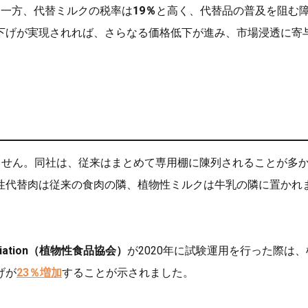
る一方、代替ミルクの税率は
19％
と高く、代替品の普及を阻む
下げが実現されれば、さらなる価格低下が進み、市場浸透に寄
りません。同社は、従来はまとめて専用棚に陳列されることが多
性代替肉は従来の食肉の隣、植物性ミルクは牛乳の隣に置かれ
ssociation（植物性食品協会）
が2020年に試験運用を行った際は、
げが
23％増加
することが示されました。