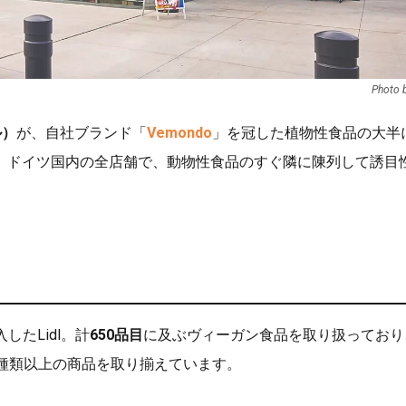
Photo b
ル）
が、自社ブランド「
Vemondo
」を冠した植物性食品の大半
。ドイツ国内の全店舗で、動物性食品のすぐ隣に陳列して誘目
したLidl。計
650品目
に及ぶヴィーガン食品を取り扱っており
100種類以上の商品を取り揃えています。