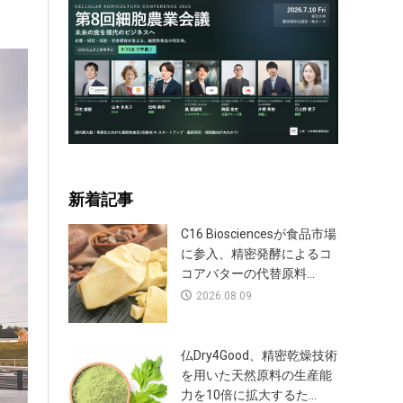
新着記事
C16 Biosciencesが食品市場
に参入、精密発酵によるコ
コアバターの代替原料...
2026.08.09
仏Dry4Good、精密乾燥技術
を用いた天然原料の生産能
力を10倍に拡大するた...