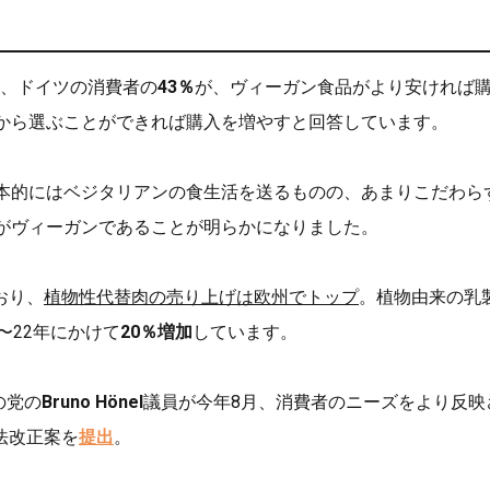
、ドイツの消費者の
43％
が、ヴィーガン食品がより安ければ
から選ぶことができれば購入を増やすと回答しています。
本的にはベジタリアンの食生活を送るものの、あまりこだわら
がヴィーガンであることが明らかになりました。
おり、
植物性代替肉の売り上げは欧州でトップ
。植物由来の乳
〜22年にかけて
20％増加
しています。
の党の
Bruno Hönel
議員が今年8月、消費者のニーズをより反映
法改正案を
提出
。