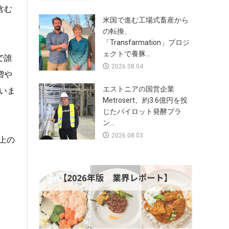
含む
米国で進む工場式畜産から
の転換、
「Transfarmation」プロジ
ェクトで養豚...
で誰
2026.08.04
増や
エストニアの国営企業
いま
Metrosert、約3.6億円を投
じたパイロット発酵プラ
ン...
2026.08.03
以上の