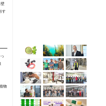
障壁
与す
かっ
ま
植物