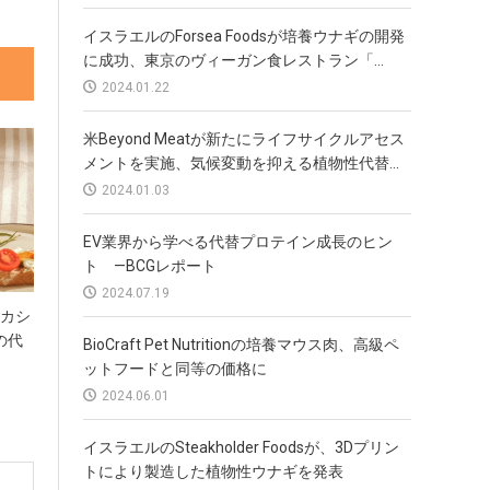
イスラエルのForsea Foodsが培養ウナギの開発
に成功、東京のヴィーガン食レストラン「...
2024.01.22
米Beyond Meatが新たにライフサイクルアセス
メントを実施、気候変動を抑える植物性代替...
2024.01.03
EV業界から学べる代替プロテイン成長のヒン
ト —BCGレポート
2024.07.19
、カシ
の代
BioCraft Pet Nutritionの培養マウス肉、高級ペ
ットフードと同等の価格に
2024.06.01
イスラエルのSteakholder Foodsが、3Dプリン
トにより製造した植物性ウナギを発表