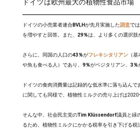
ドイツは欧州最大の植物性食品市場
ドイツの小売業者連合
BVLH
が先月実施した
調査
では
を増やすと回答。また、
29％
は、より多くの選択肢
さらに、同国の人口の
43％
が
フレキシタリアン
（基
や魚も食べる人）であり、
9％
がベジタリアン、
3％
ドイツの食肉消費量は記録的な低水準に落ち込んで
に関しても同様で、植物性ミルクの売り上げは2020
そんな中、社会民主党の
Tim Klüssendorf
議員と緑
るため、植物性ミルクにかかる税率を引き下げる税