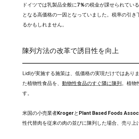
ドイツでは乳製品全般に
7％
の税金が課せられてい
となる高価格の一因となっていました。税率の引き
るかもしれません。
陳列方法の改革で誘目性を向上
Lidlが実施する施策は、低価格の実現だけではあ
た植物性食品を、
動物性食品のすぐ隣に陳列
。植物
す。
米国の小売業者
Kroger
と
Plant Based Foods A
性代替肉を従来の肉の並びに陳列した場合、売り上