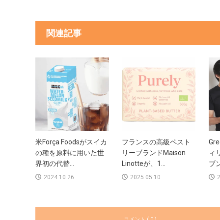
関連記事
米Força Foodsがスイカ
フランスの高級ペスト
Gre
の種を原料に用いた世
リーブランドMaison
ィ
界初の代替...
Linotteが、1...
ブン
2024.10.26
2025.05.10
2
コメント ( 0 )