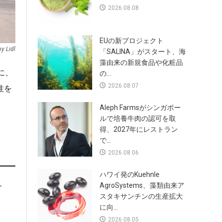
2026.08.08
EUの新プロジェクト
y Lidl
「SALINA」がスタート、海
藻由来の新規食品や化粧品
に、
の...
2026.08.07
性を
Aleph Farmsがシンガポー
ルで培養牛肉の認可を取
得、2027年にレストラン
で...
2026.08.06
ハワイ発のKuehnle
、
AgroSystems、藻類由来ア
スタキサンチンの生産拡大
に向...
2026.08.05