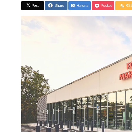
Post
Share
Hatena
Pocket
RS