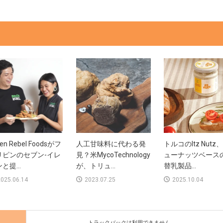
en Rebel Foodsがフ
人工甘味料に代わる発
トルコのItz Nutz
リピンのセブン-イレ
見？米MycoTechnology
ューナッツベース
と提...
が、トリュ...
替乳製品...
025.06.14
2023.07.25
2025.10.04
トラックバックは利用できません。