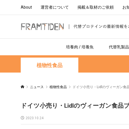
About
運営者について
掲載＆取材のご依頼
お
培養肉 / 培養魚
代替乳製品 
植物性食品
ニュース
植物性食品
ドイツ小売り・Lidlのヴィーガン
ドイツ小売り・Lidlのヴィーガン食
2023.10.24