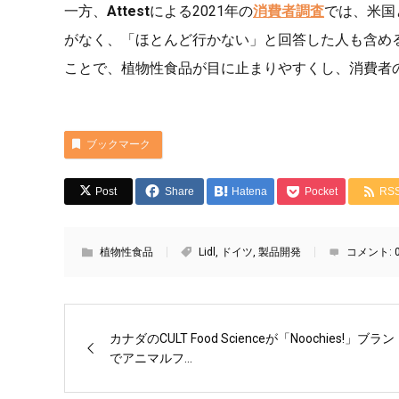
一方、
Attest
による2021年の
消費者調査
では、米国
がなく、「ほとんど行かない」と回答した人も含める
ことで、植物性食品が目に止まりやすくし、消費者
ブックマーク
Post
Share
Hatena
Pocket
RS
植物性食品
Lidl
,
ドイツ
,
製品開発
コメント:
カナダのCULT Food Scienceが「Noochies!」ブラン
でアニマルフ...