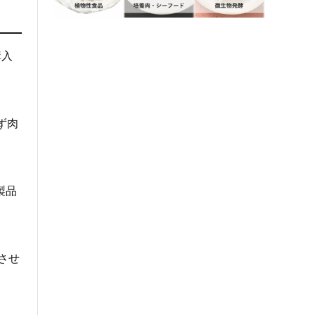
購入
ず肉
製品
させ