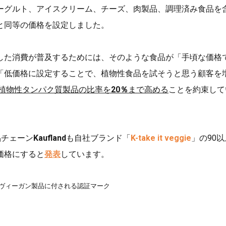
ーグルト、アイスクリーム、チーズ、肉製品、調理済み食品を
と同等の価格を設定しました。
した消費が普及するためには、そのような食品が「手頃な価格
「低価格に設定することで、植物性食品を試そうと思う顧客を
植物性タンパク質製品の比率を
20％
まで高める
ことを約束して
品チェーン
Kaufland
も自社ブランド「
K-take it veggie
」の90
価格にすると
発表
しています。
）による、ヴィーガン製品に付される認証マーク