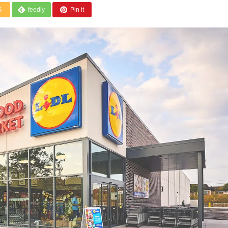
S
feedly
Pin it