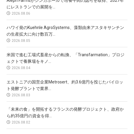
Aleph Farmsがシンガポールで培養牛肉の認可を取得、2027年
にレストランでの展開を...
2026.08.06
ハワイ発のKuehnle AgroSystems、藻類由来アスタキサンチン
の生産拡大に向け数百万...
2026.08.05
米国で進む工場式畜産からの転換、「Transfarmation」プロジ
ェクトで養豚場をキノ...
2026.08.04
エストニアの国営企業Metrosert、約3.6億円を投じたパイロッ
ト発酵プラントで業界...
2026.08.03
「未来の食」を開拓するフランスの発酵プロジェクト、政府か
ら約35億円の資金を得...
2026.08.02