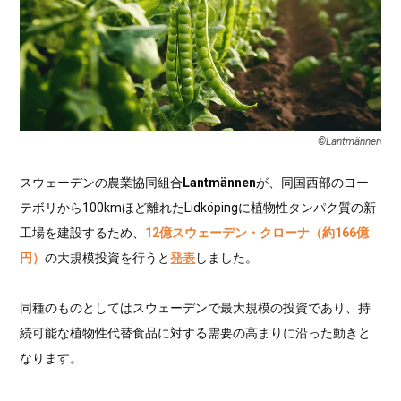
©︎Lantmännen
スウェーデンの農業協同組合
Lantmännen
が、同国西部のヨー
テボリから100kmほど離れたLidköpingに植物性タンパク質の新
工場を建設するため、
12億スウェーデン・クローナ（約166億
円）
の大規模投資を行うと
発表
しました。
同種のものとしてはスウェーデンで最大規模の投資であり、持
続可能な植物性代替食品に対する需要の高まりに沿った動きと
なります。