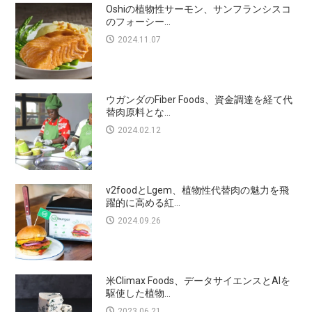
Oshiの植物性サーモン、サンフランシスコ
のフォーシー...
2024.11.07
ウガンダのFiber Foods、資金調達を経て代
替肉原料とな...
2024.02.12
v2foodとLgem、植物性代替肉の魅力を飛
躍的に高める紅...
2024.09.26
米Climax Foods、データサイエンスとAIを
駆使した植物...
2023.06.21