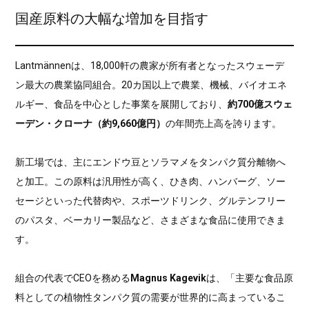
国産原料の大幅な増加を目指す
Lantmännenは、18,000軒の農家が所有者となったスウェーデ
ン最大の農業協同組合。20カ国以上で農業、機械、バイオエネ
ルギー、食品を中心とした事業を展開しており、
約700億スウェ
ーデン・クローナ（約9,660億円）
の年間売上高を誇ります。
新工場では、主にエンドウ豆とソラマメをタンパク質分離物へ
と加工。この原料は汎用性が高く、ひき肉、ハンバーグ、ソー
セージといった代替肉や、スポーツドリンク、グルテンフリー
のパスタ、ベーカリー製品など、さまざまな食品に使用できま
す。
組合の代表でCEOを務める
Magnus Kagevik
は、「主要な食品原
料としての植物性タンパク質の需要が世界的に高まっているこ