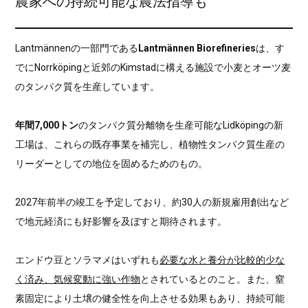
農家への持続可能な農法指導も
Lantmännenの一部門である
Lantmännen Biorefineries
は、す
でにNorrköpingと近郊のKimstadに構える施設で小麦とオーツ麦
のタンパク質を生産しています。
年間7,000トン
のタンパク質分離物を生産可能なLidköpingの新
工場は、これらの既存事業を補完し、植物性タンパク質生産の
リーダーとしての地位を固めるためのもの。
2027年前半の竣工を予定しており、約30人の新規雇用創出など
で地元経済にも好影響を及ぼすと期待されます。
エンドウ豆とソラマメはいずれも
必要な水と養分が比較的少な
く済み、気候変動に強い作物
とされているとのこと。また、窒
素固定により土壌の健全性を向上させる効果もあり、持続可能