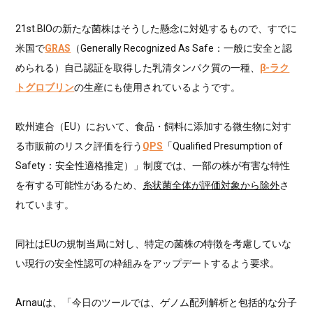
21st.BIOの新たな菌株はそうした懸念に対処するもので、すでに
米国で
GRAS
（Generally Recognized As Safe：一般に安全と認
められる）自己認証を取得した乳清タンパク質の一種、
β-ラク
トグロブリン
の生産にも使用されているようです。
欧州連合（EU）において、食品・飼料に添加する微生物に対す
る市販前のリスク評価を行う
QPS
「Qualified Presumption of
Safety：安全性適格推定）」制度では、一部の株が有害な特性
を有する可能性があるため、
糸状菌全体が評価対象から除外
さ
れています。
同社はEUの規制当局に対し、特定の菌株の特徴を考慮していな
い現行の安全性認可の枠組みをアップデートするよう要求。
Arnauは、「今日のツールでは、ゲノム配列解析と包括的な分子