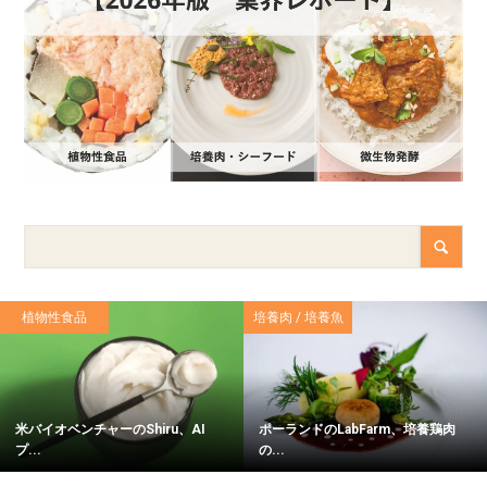
植物性食品
培養肉 / 培養魚
米バイオベンチャーのShiru、AI
ポーランドのLabFarm、培養鶏肉
プ...
の...