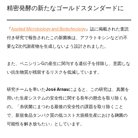
精密発酵の新たなゴールドスタンダードに
『
Applied Microbiology and Biotechnology
』誌に掲載された査読
付き研究で報告されたこの新菌株は、アフラトキシンなどの不
要な2次代謝産物を生成しないよう設計されました。
また、ペニシリンGの産生に関与する遺伝子を排除し、意図しな
い抗生物質が残留するリスクを低減しています。
研究チームを率いた
José Arnau
によると、この研究は、真菌を
用いた生産システムの安全性に関する長年の懸念を取り除くも
の。「糸状菌にまつわる最後の安全性の課題を取り除くこと
で、新規食品タンパク質の低コスト大規模生産における麹菌の
可能性を解き放ちたい」としています。