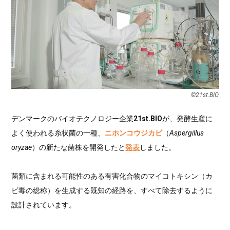
©︎21st.BIO
デンマークのバイオテクノロジー企業
21st.BIO
が、発酵生産に
よく使われる糸状菌の一種、
ニホンコウジカビ
（
Aspergillus
oryzae
）の新たな菌株を開発したと
発表
しました。
菌類に含まれる可能性のある有害化合物のマイコトキシン（カ
ビ毒の総称）を生成する既知の経路を、すべて除去するように
設計されています。