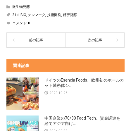
微生物発酵
21st.BIO
,
デンマーク
,
技術開発
,
精密発酵
コメント:
0
関連記事
ドイツのEsencia Foods、欧州初のホールカ
ット菌糸体シ...
2023.10.26
中国企業の70/30 Food Tech、資金調達を
経てアジア向け...