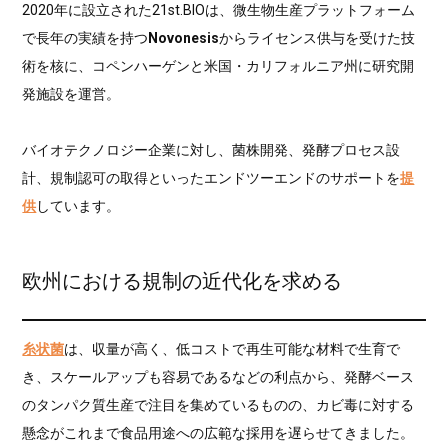
2020年に設立された21st.BIOは、微生物生産プラットフォーム
で長年の実績を持つ
Novonesis
からライセンス供与を受けた技
術を核に、コペンハーゲンと米国・カリフォルニア州に研究開
発施設を運営。
バイオテクノロジー企業に対し、菌株開発、発酵プロセス設
計、規制認可の取得といったエンドツーエンドのサポートを
提
供
しています。
欧州における規制の近代化を求める
糸状菌
は、収量が高く、低コストで再生可能な材料で生育で
き、スケールアップも容易であるなどの利点から、発酵ベース
のタンパク質生産で注目を集めているものの、カビ毒に対する
懸念がこれまで食品用途への広範な採用を遅らせてきました。