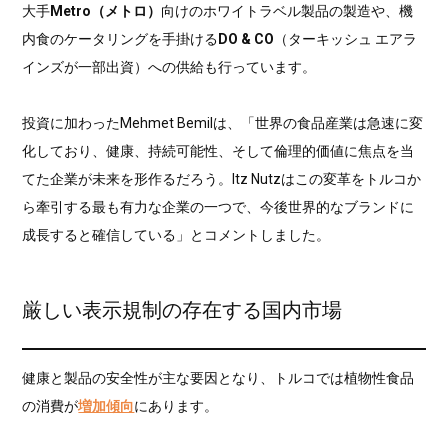
大手
Metro（メトロ）
向けのホワイトラベル製品の製造や、機
内食のケータリングを手掛ける
DO & CO
（ターキッシュ エアラ
インズが一部出資）への供給も行っています。
投資に加わったMehmet Bemilは、「世界の食品産業は急速に変
化しており、健康、持続可能性、そして倫理的価値に焦点を当
てた企業が未来を形作るだろう。Itz Nutzはこの変革をトルコか
ら牽引する最も有力な企業の一つで、今後世界的なブランドに
成長すると確信している」とコメントしました。
厳しい表示規制の存在する国内市場
健康と製品の安全性が主な要因となり、トルコでは植物性食品
の消費が
増加傾向
にあります。