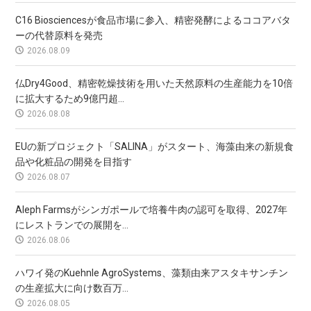
C16 Biosciencesが食品市場に参入、精密発酵によるココアバタ
ーの代替原料を発売
2026.08.09
仏Dry4Good、精密乾燥技術を用いた天然原料の生産能力を10倍
に拡大するため9億円超...
2026.08.08
EUの新プロジェクト「SALINA」がスタート、海藻由来の新規食
品や化粧品の開発を目指す
2026.08.07
Aleph Farmsがシンガポールで培養牛肉の認可を取得、2027年
にレストランでの展開を...
2026.08.06
ハワイ発のKuehnle AgroSystems、藻類由来アスタキサンチン
の生産拡大に向け数百万...
2026.08.05