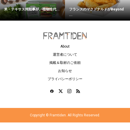
米・テキサス州知事が、植物性代...
フランスのマクドナルドがBeyond
...
About
運営者について
掲載＆取材のご依頼
お知らせ
プライバシーポリシー
Copyright ©
Framtiden. All Rights Reserved.