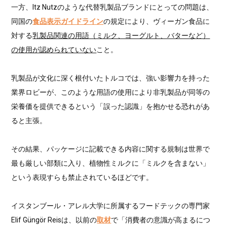
一方、Itz Nutzのような代替乳製品ブランドにとっての問題は、
同国の
食品表示ガイドライン
の規定により、ヴィーガン食品に
対する
乳製品関連の用語（ミルク、ヨーグルト、バターなど）
の使用が認められていない
こと。
乳製品が文化に深く根付いたトルコでは、強い影響力を持った
業界ロビーが、このような用語の使用により非乳製品が同等の
栄養価を提供できるという「誤った認識」を抱かせる恐れがあ
ると主張。
その結果、パッケージに記載できる内容に関する規制は世界で
最も厳しい部類に入り、植物性ミルクに「ミルクを含まない」
という表現すらも禁止されているほどです。
イスタンブール・アレル大学に所属するフードテックの専門家
Elif Güngör Reisは、以前の
取材
で「消費者の意識が高まるにつ