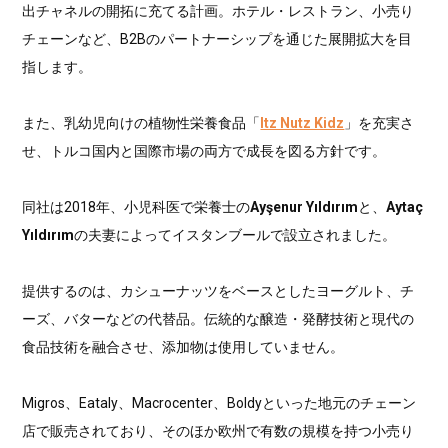
出チャネルの開拓に充てる計画。ホテル・レストラン、小売り
チェーンなど、B2Bのパートナーシップを通じた展開拡大を目
指します。
また、乳幼児向けの植物性栄養食品「
Itz Nutz Kidz
」を充実さ
せ、トルコ国内と国際市場の両方で成長を図る方針です。
同社は2018年、小児科医で栄養士の
Ayşenur Yıldırım
と、
Aytaç
Yıldırım
の夫妻によってイスタンブールで設立されました。
提供するのは、カシューナッツをベースとしたヨーグルト、チ
ーズ、バターなどの代替品。伝統的な醸造・発酵技術と現代の
食品技術を融合させ、添加物は使用していません。
Migros、Eataly、Macrocenter、Boldyといった地元のチェーン
店で販売されており、そのほか欧州で有数の規模を持つ小売り