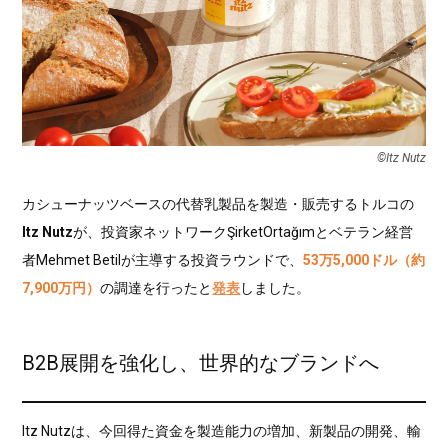
©Itz Nutz
カシューナッツベースの代替乳製品を製造・販売するトルコの
Itz Nutz
が、投資家ネットワークŞirketOrtağımとベテラン経営
者Mehmet Betilが主導する投資ラウンドで、
53万5,000ドル（約
7,900万円）
の調達を行ったと
発表
しました。
B2B展開を強化し、世界的なブランドへ
Itz Nutzは、今回得た資金を製造能力の増加、新製品の開発、輸