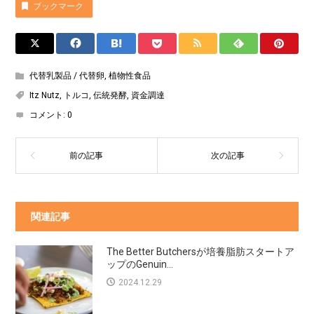
ブックマーク
代替乳製品 / 代替卵
,
植物性食品
Itz Nutz
,
トルコ
,
伝統発酵
,
資金調達
コメント:
0
関連記事
The Better Butchersが培養脂肪スタートア
ップのGenuin...
2024.12.29