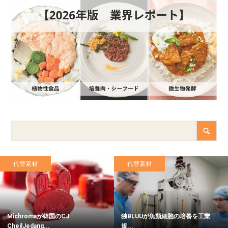
代替素材
代替素材
Michromaが韓国のCJ
独BLUUが魚類細胞の培養を工業
CheilJedang...
規...