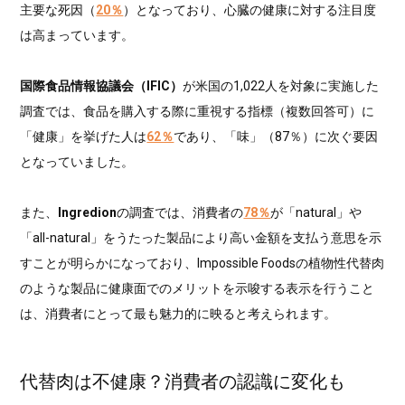
主要な死因（
20％
）となっており、心臓の健康に対する注目度
は高まっています。
国際食品情報協議会（IFIC）
が米国の1,022人を対象に実施した
調査では、食品を購入する際に重視する指標（複数回答可）に
「健康」を挙げた人は
62％
であり、「味」（87％）に次ぐ要因
となっていました。
また、
Ingredion
の調査では、消費者の
78％
が「natural」や
「all-natural」をうたった製品により高い金額を支払う意思を示
すことが明らかになっており、Impossible Foodsの植物性代替肉
のような製品に健康面でのメリットを示唆する表示を行うこと
は、消費者にとって最も魅力的に映ると考えられます。
代替肉は不健康？消費者の認識に変化も