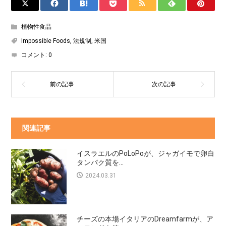
植物性食品
Impossible Foods
,
法規制
,
米国
コメント:
0
関連記事
イスラエルのPoLoPoが、ジャガイモで卵白
タンパク質を...
2024.03.31
チーズの本場イタリアのDreamfarmが、ア