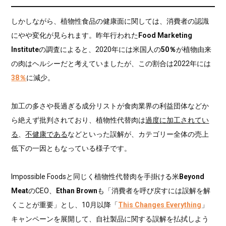
しかしながら、植物性食品の健康面に関しては、消費者の認識
にやや変化が見られます。昨年行われた
Food Marketing
Institute
の調査によると、2020年には米国人の
50％
が植物由来
の肉はヘルシーだと考えていましたが、この割合は2022年には
38％
に減少。
加工の多さや長過ぎる成分リストが食肉業界の利益団体などか
ら絶えず批判されており、植物性代替肉は
過度に加工されてい
る
、
不健康である
などといった誤解が、カテゴリー全体の売上
低下の一因ともなっている様子です。
Impossible Foodsと同じく植物性代替肉を手掛ける米
Beyond
Meat
のCEO、
Ethan Brown
も「消費者を呼び戻すには誤解を解
くことが重要」とし、10月以降「
This Changes Everything
」
キャンペーンを展開して、自社製品に関する誤解を払拭しよう