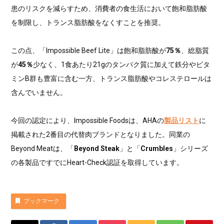
患のリスクを減らすため、消費者の食生活において飽和脂肪酸
を制限し、トランス脂肪酸をなくすことを推奨。
この点、「Impossible Beef Lite」は飽和脂肪酸が
75％
、総脂質
が
45％
少なく、1食あたり21gのタンパク質に加えて鉄分やビタ
ミンB群も豊富に含む一方、トランス脂肪酸やコレステロールは
含んでいません。
今回の認定により、Impossible Foodsは、AHAの
製品リスト
に
掲載された2番目の代替肉ブランドとなりました。同業の
Beyond Meatは、「
Beyond Steak
」と「
Crumbles
」シリーズ
の各製品ですでにHeart-Check認証を取得しています。
ブックマーク