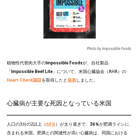
Photo by Impossible Foods
植物性代替肉大手の
Impossible Foods
が、自社製品
「
Impossible Beef Lite
」について、米国心臓協会（AHA）の
Heart-Check認証
を取得したと
発表
しました。
心臓病が主要な死因となっている米国
人口の3分の2以上（
69％
）が太り過ぎで、
36％
が肥満ラインに
含まれる米国。肥満との関連性が高い心臓病は、同国における