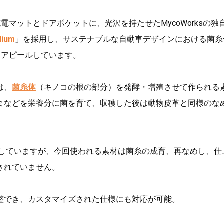
電マットとドアポケットに、光沢を持たせたMycoWorksの独
lium
」を採用し、サステナブルな自動車デザインにおける菌糸
をアピールしています。
mは、
菌糸体
（キノコの根の部分）を発酵・増殖させて作られる
まなどを栄養分に菌を育て、収穫した後は動物皮革と同様のな
i」を発表していますが、今回使われる素材は菌糸の成育、再なめし、
されていません。
整でき、カスタマイズされた仕様にも対応が可能。