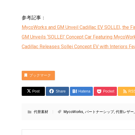
参考記事：
MycoWorks and GM Unveil Cadillac EV SOLLEI, the Firs
GM Unveils ‘SOLLEI’ Concept Car Featuring MycoWor
Cadillac Releases Sollei Concept EV with Interiors 
ブックマーク
Post
Share
Hatena
Pocket
RS
代替素材
MycoWorks
,
パートナーシップ
,
代替レザー