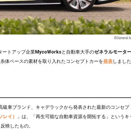
©︎General 
タートアップ企業
MycoWorks
と自動車大手の
ゼネラルモータ
菌糸体ベースの素材を取り入れたコンセプトカーを
発表
しまし
る高級車ブランド、キャデラックから発表された最新のコンセプ
（ソレイ）
」は、「再生可能な自動車資源を開拓する」というキ
を反映したもの。