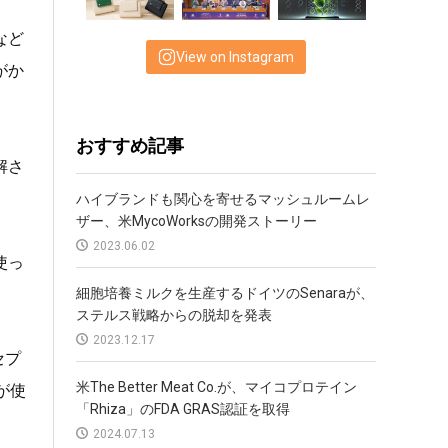
など
View on Instagram
がか
おすすめ記事
解さ
ハイブランドも関心を寄せるマッシュルームレ
ザー、米MycoWorksの開発ストーリー
2023.06.02
使っ
細胞培養ミルクを生産するドイツのSenaraが、
ステルス戦略からの脱却を発表
2023.12.17
セプ
米The Better Meat Co.が、マイコプロテイン
が使
「Rhiza」のFDA GRAS認証を取得
2024.07.13