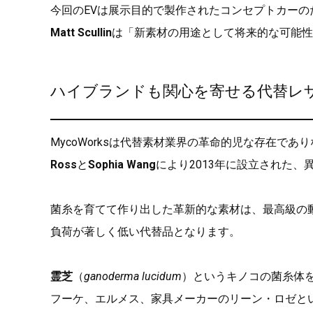
今回のEVは展示目的で製作されたコンセプトカーのため
Matt Scullin
は「新素材の用途として将来的な可能性
ハイブランドも関心を寄せる代替レ
MycoWorksは代替素材業界の革命的児な存在で
Ross
と
Sophia Wang
により2013年に設立された、
菌糸を育てて作り出した革新的な素材は、最高級の
負荷が著しく低い代替品となります。
霊芝
（
ganoderma lucidum
）というキノコの菌糸体
フーケ、エルメス、家具メーカーのリーン・ロゼと