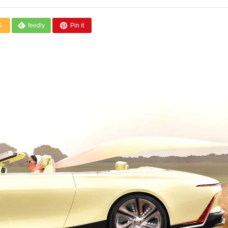
S
feedly
Pin it