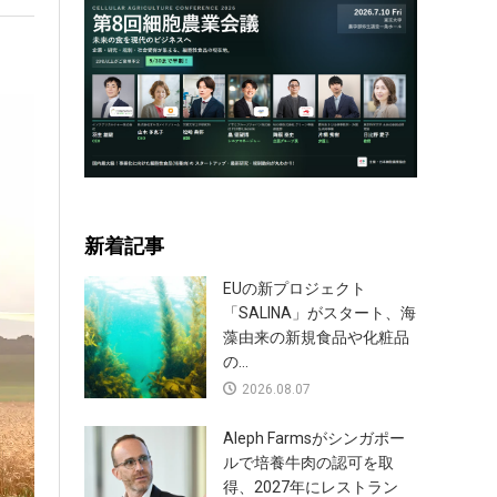
新着記事
EUの新プロジェクト
「SALINA」がスタート、海
藻由来の新規食品や化粧品
の...
2026.08.07
Aleph Farmsがシンガポー
ルで培養牛肉の認可を取
得、2027年にレストラン