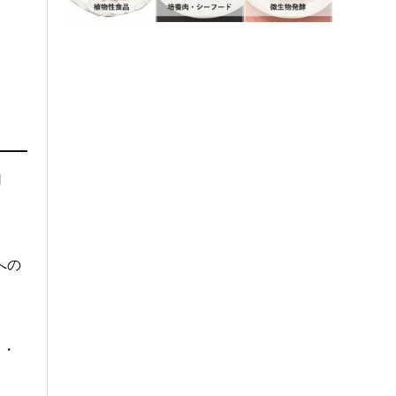
l
への
ク・