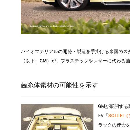
バイオマテリアルの開発・製造を手掛ける米国のス
（以下、
GM
）が、プラスチックやレザーに代わる
菌糸体素材の可能性を示す
GMが展開す
EV「
SOLLEI
ラックの使命