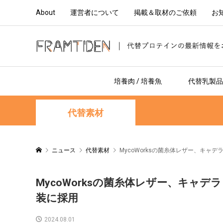
About
運営者について
掲載＆取材のご依頼
お
培養肉 / 培養魚
代替乳製品 
代替素材
ニュース
代替素材
MycoWorksの菌糸体レザー、キャデ
MycoWorksの菌糸体レザー、キャデ
装に採用
2024.08.01