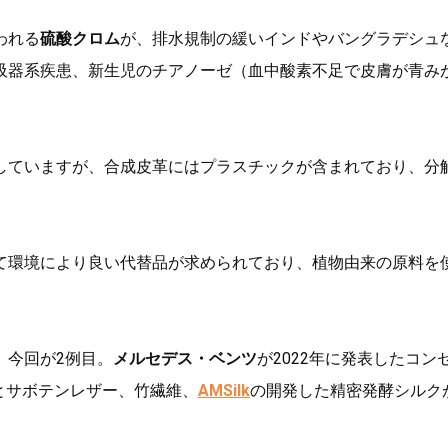
われる
硫酸クロム
が、排水規制の緩いインドやバングラデシュ
吸器系疾患、新生児のチアノーゼ（血中酸素不足で皮膚が青み
していますが、合成皮革にはプラスチックが含まれており、分
て環境により良い代替品が求められており、植物由来の原料を
、今回が2例目。
メルセデス・ベンツ
が2022年に発表したコン
とサボテンレザー、竹繊維、
AMSilk
の開発した精密発酵シルク