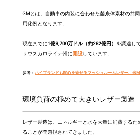
GMとは、自動車の内装に合わせた菌糸体素材の共同
用化例となります。
現在までに
1億8,700万ドル（約282億円）
を調達し
サウスカロライナ州に
開設
しています。
参考：
ハイブランドも関心を寄せるマッシュルームレザー、米Myc
環境負荷の極めて大きいレザー製造
レザー製造は、エネルギーと水を大量に消費するた
ることが問題視されてきました。