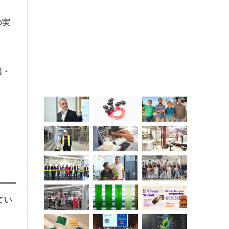
の実
国・
てい