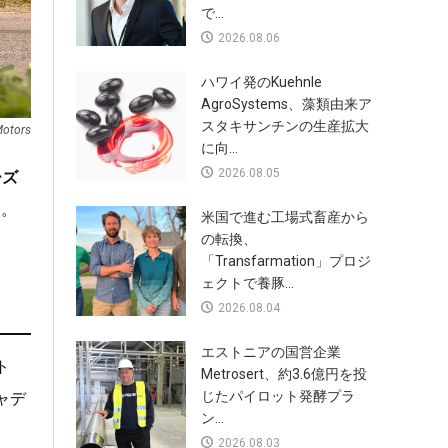
で...
2026.08.06
ハワイ発のKuehnle
AgroSystems、藻類由来ア
スタキサンチンの生産拡大
Motors
に向...
2026.08.05
ーズ
た。
米国で進む工場式畜産から
の転換、
「Transfarmation」プロジ
ェクトで養豚...
2026.08.04
エストニアの国営企業
ト
Metrosert、約3.6億円を投
じたパイロット発酵プラ
ャデ
ン...
2026.08.03