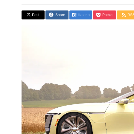
Post
Share
Hatena
Pocket
RS