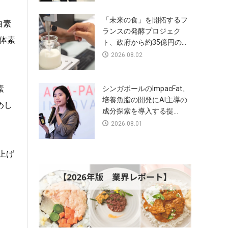
「未来の食」を開拓するフ
自素
ランスの発酵プロジェク
体素
ト、政府から約35億円の...
2026.08.02
素
シンガポールのImpacFat、
培養魚脂の開発にAI主導の
めし
成分探索を導入する提...
2026.08.01
仕上げ