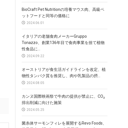
BioCraft Pet Nutritionの培養マウス肉、高級ペ
ットフードと同等の価格に
2024.06.01
イタリアの老舗食肉メーカーGruppo
Tonazzo、創業136年目で食肉事業を捨て植物
性食品に...
2024.09.22
オーストリアが食生活ガイドラインを改定、植
物性タンパク質を推奨し、肉や乳製品の摂...
2024.08.05
カンヌ国際映画祭で牛肉の提供が禁止に、CO₂
排出削減に向けた施策
2024.05.25
菌糸体サーモンフィレを展開するRevo Foods、