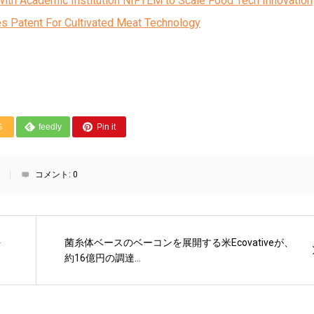
ith Academic Institution NIFTEM to Scale Food Tech Innovation
les Patent For Cultivated Meat Technology
S
feedly
Pin it
コメント:
0
を
菌糸体ベースのベーコンを展開する米Ecovativeが、
約16億円の調達...