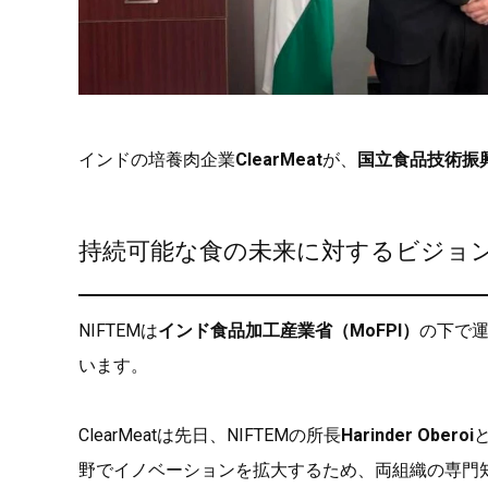
インドの培養肉企業
ClearMeat
が、
国立食品技術振興
持続可能な食の未来に対するビジョ
NIFTEMは
インド食品加工産業省（MoFPI）
の下で
います。
ClearMeatは先日、NIFTEMの所長
Harinder Oberoi
野でイノベーションを拡大するため、両組織の専門