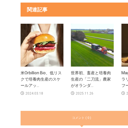
関連記事
米Orbillion Bio、低リス
世界初、畜産と培養肉
Ma
クで培養肉生産のスケ
生産の「二刀流」農家
ラ
ールアッ...
がオランダ...
フー
2024.03.18
2025.11.26
2
コメント ( 0 )