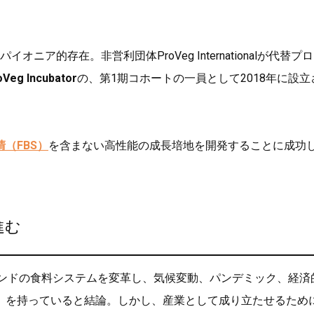
オニア的存在。非営利団体ProVeg Internationalが代替プ
oVeg Incubator
の、第1期コホートの一員として2018年に設立
（FBS）
を含まない高性能の成長培地を開発することに成功
進む
ンドの食料システムを変革し、気候変動、パンデミック、経済
」を持っていると結論。しかし、産業として成り立たせるため