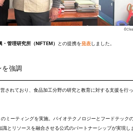
©︎Cle
・管理研究所（NIFTEM）
との提携を
発表
しました。
ンを強調
運営されており、食品加工分野の研究と教育に対する支援を行
とのミーティングを実施。バイオテクノロジーとフードテック
知識とリソースを融合させる公式のパートナーシップが実現し