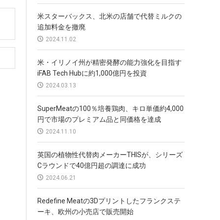
米スターバックス、北米の店舗で代替ミルクの
追加料金を撤廃
2024.11.02
米・イリノイ州が精密発酵の能力強化を目指す
iFAB Tech Hubに約1,000億円を投資
2024.03.13
SuperMeatの100％培養鶏肉、キロ単価約4,000
円で市場のプレミアム品と同価格を達成
2024.11.10
英国の植物性代替肉メーカーTHISが、シリーズ
Cラウンドで40億円超の調達に成功
2024.06.21
Redefine Meatの3Dプリントしたフランクステ
ーキ、欧州の小売店で販売開始