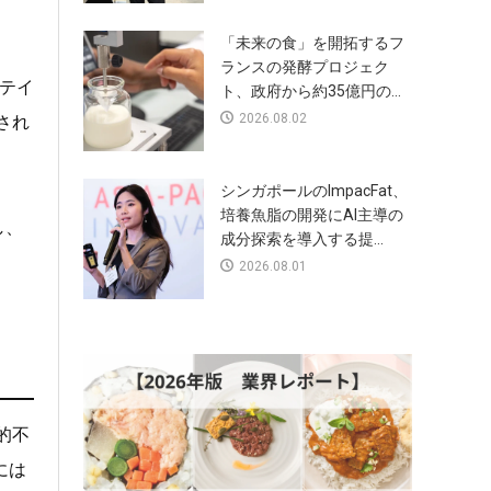
「未来の食」を開拓するフ
ランスの発酵プロジェク
ロテイ
ト、政府から約35億円の...
2026.08.02
され
シンガポールのImpacFat、
培養魚脂の開発にAI主導の
し、
成分探索を導入する提...
2026.08.01
的不
には