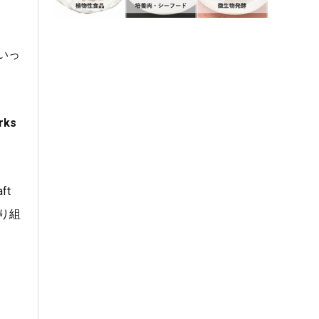
いっ
rks
ft
取り組