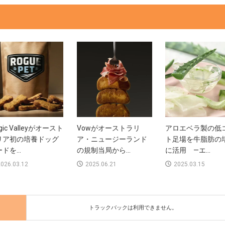
gic Valleyがオースト
Vowがオーストラリ
アロエベラ製の低
リア初の培養ドッグ
ア・ニュージーランド
ト足場を牛脂肪の
ドを...
の規制当局から...
に活用 —エ...
026.03.12
2025.06.21
2025.03.15
トラックバックは利用できません。