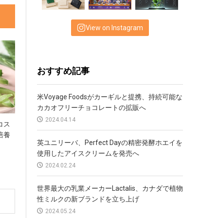
View on Instagram
おすすめ記事
米Voyage Foodsがカーギルと提携、持続可能な
カカオフリーチョコレートの拡販へ
2024.04.14
コス
培養
英ユニリーバ、Perfect Dayの精密発酵ホエイを
使用したアイスクリームを発売へ
2024.02.24
世界最大の乳業メーカーLactalis、カナダで植物
性ミルクの新ブランドを立ち上げ
2024.05.24