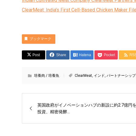
Indian Cultivated Meat Company ClearMeat Partners W
ClearMeat: India’s First Cell-Based Chicken Maker Fi
ブックマーク
Post
Share
Hatena
Pocket
RS
培養肉 / 培養魚
ClearMeat
,
インド
,
パートナーシップ
英国政府がイノベーションハブの新設に約2.7億円
投資、精密発酵...