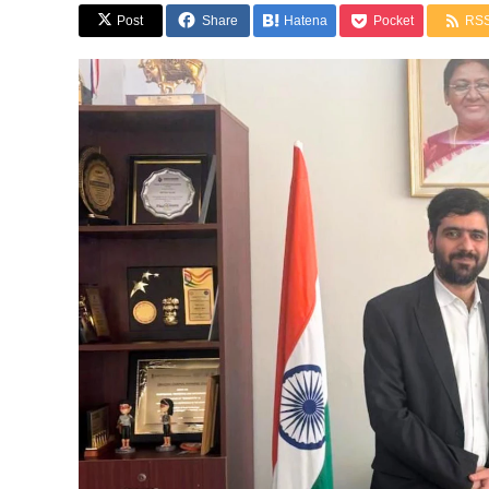
Post
Share
Hatena
Pocket
RS