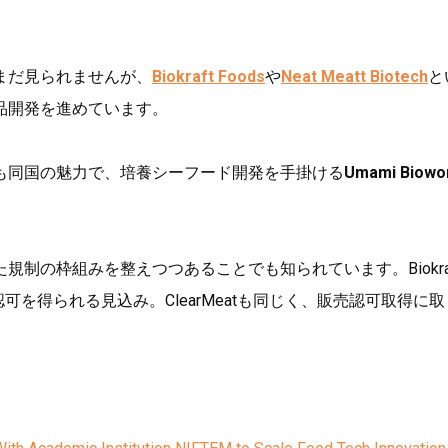
まだ見られませんが、
Biokraft Foods
や
Neat Meatt Biotech
と
品開発を進めています。
も同国の魅力で、培養シーフード開発を手掛ける
Umami Biowo
制の枠組みを整えつつあることでも知られています。Biokra
可を得られる見込み。ClearMeatも同じく、販売認可取得に