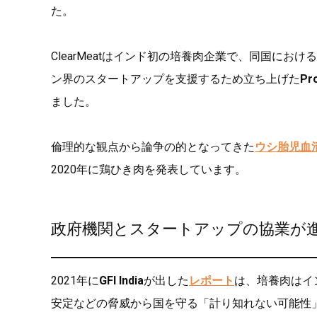
た。
ClearMeatはインド初の培養肉企業で、同国におけるパイ
ン界のスタートアップを支援するため立ち上げた
Pr
ました。
倫理的な観点から論争の的となってきた
ウシ胎児血清
2020年に鶏ひき肉を発表しています。
政府機関とスタートアップの協業が
2021年に
GFI India
が出した
レポート
は、培養肉はイ
安定などの脅威から国を守る「計り知れない可能性