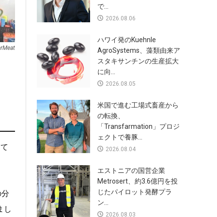
で...
2026.08.06
ハワイ発のKuehnle
arMeat
AgroSystems、藻類由来ア
スタキサンチンの生産拡大
に向...
2026.08.05
米国で進む工場式畜産から
の転換、
「Transfarmation」プロジ
ェクトで養豚...
って
2026.08.04
エストニアの国営企業
Metrosert、約3.6億円を投
じたパイロット発酵プラ
の分
ン...
まし
2026.08.03