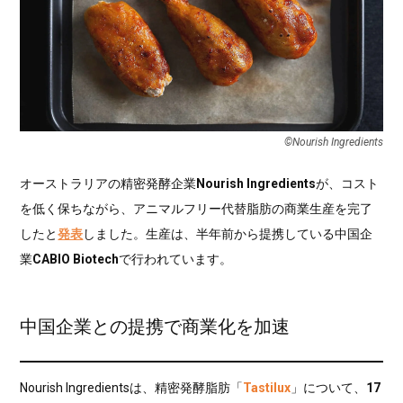
©︎Nourish Ingredients
オーストラリアの精密発酵企業
Nourish Ingredients
が、コスト
を低く保ちながら、アニマルフリー代替脂肪の商業生産を完了
したと
発表
しました。生産は、半年前から提携している中国企
業
CABIO Biotech
で行われています。
中国企業との提携で商業化を加速
Nourish Ingredientsは、精密発酵脂肪「
Tastilux
」について、
17