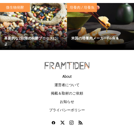
微生物発酵
培養肉 / 培養魚
革新的な2段階の発酵プロセスに
米国の培養肉メーカーFork & ...
よ...
About
運営者について
掲載＆取材のご依頼
お知らせ
プライバシーポリシー