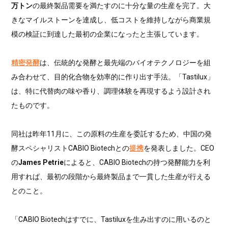
万トン
の最終製品需要を満たすのに十分な量の生産を完了。大
きなマイルストーンを達成し、低コストを維持しながら商業規
模の検証に到達した最初の企業になったと主張しています。
精密発酵
は、伝統的な発酵と最先端のバイオテクノロジーを組
み合わせて、目的化合物を効率的に作り出す手法。「Tastilux」
は、特に代替肉の味や香り、調理体験を再現するよう設計され
たものです。
同社は昨年11月に、この原料の生産を委託するため、中国の発
酵スペシャリストCABIO Biotechとの
提携
を発表しました。CEO
の
James Petrie
によると、CABIO Biotechの持つ発酵能力を利
用すれば、最初の段階から最終製品まで一貫した生産が行える
とのこと。
「CABIO Biotechはすでに、Tastiluxを生み出すのに用いるのと