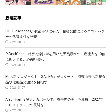
新着記事
C16 Biosciencesが食品市場に参入、精密発酵によるココアバタ
ーの代替原料を発売
2026.08.09
仏Dry4Good、精密乾燥技術を用いた天然原料の生産能力を10倍
に拡大するため9億円超...
2026.08.08
EUの新プロジェクト「SALINA」がスタート、海藻由来の新規食
品や化粧品の開発を目指す
2026.08.07
Aleph Farmsがシンガポールで培養牛肉の認可を取得、2027年
にレストランでの展開を...
2026.08.06