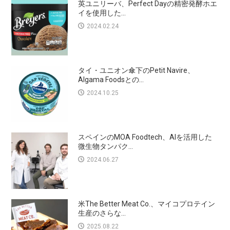
英ユニリーバ、Perfect Dayの精密発酵ホエ
イを使用した...
2024.02.24
タイ・ユニオン傘下のPetit Navire、
Algama Foodsとの...
2024.10.25
スペインのMOA Foodtech、AIを活用した
微生物タンパク...
2024.06.27
米The Better Meat Co.、マイコプロテイン
生産のさらな...
2025.08.22