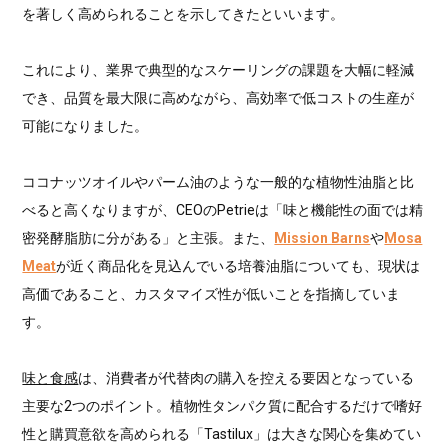
を著しく高められることを示してきたといいます。
これにより、業界で典型的なスケーリングの課題を大幅に軽減
でき、品質を最大限に高めながら、高効率で低コストの生産が
可能になりました。
ココナッツオイルやパーム油のような一般的な植物性油脂と比
べると高くなりますが、CEOのPetrieは「味と機能性の面では精
密発酵脂肪に分がある」と主張。また、
Mission Barns
や
Mosa
Meat
が近く商品化を見込んでいる培養油脂についても、現状は
高価であること、カスタマイズ性が低いことを指摘していま
す。
味と食感
は、消費者が代替肉の購入を控える要因となっている
主要な2つのポイント。植物性タンパク質に配合するだけで嗜好
性と購買意欲を高められる「Tastilux」は大きな関心を集めてい