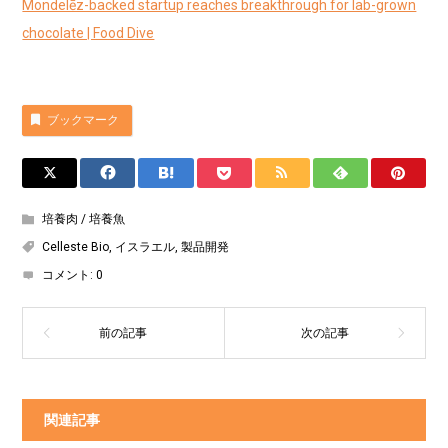
Mondelēz-backed startup reaches breakthrough for lab-grown
chocolate | Food Dive
ブックマーク
培養肉 / 培養魚
Celleste Bio
,
イスラエル
,
製品開発
コメント:
0
関連記事