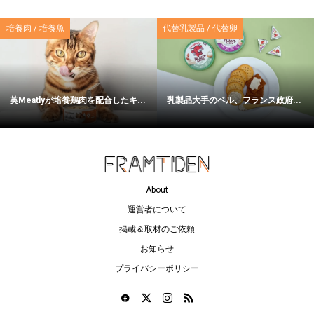
培養肉 / 培養魚
代替乳製品 / 代替卵
英Meatlyが培養鶏肉を配合したキ...
乳製品大手のベル、フランス政府...
About
運営者について
掲載＆取材のご依頼
お知らせ
プライバシーポリシー