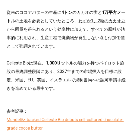
従来のココアバターの生産に
4トン
のカカオの実と
1万平方メー
トル
の土地を必要としていたところ、
わずか1、2粒のカカオ豆
から同量を得られるという効率性に加えて、すべての原料が効
率的に利用され、生産工程で廃棄物が発生しない点も付加価値
として強調されています。
Celleste Bioは現在、
1,000リットル
の能力を持つパイロット施
設の最終調整段階にあり、2027年までの市場投入を目標に設
定。米国、EU、英国、イスラエルで規制当局への認可申請手続
きを進めている最中です。
参考記事：
Mondelēz-backed Celleste Bio debuts cell-cultured chocolate-
grade cocoa butter