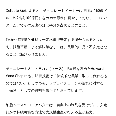
Celleste Bioによると、チョコレートメーカーは年間約160億ド
ル（約2兆4,100億円）をカカオ原料に費やしており、ココアバ
ターだけでその支出のほぼ半分を占めるとのこと。
作物の収穫量と価格は一定水準で安定する場合もあるとはい
え、技術革新による解決策なしには、長期的に見て不安定とな
ることは避けられません。
チョコレート大手の
Mars（マース）
で重役を務めたHoward
Yano Shapiroも、培養技術は「伝統的な農業に取って代わるも
のではない」としつつも、サプライチェーンの混乱に対する
「保険」としての役割を果たすと述べています。
細胞ベースのココアバターは、農業上の制約を受けずに、安定
的かつ持続可能な方法で大規模生産が行える点が魅力。