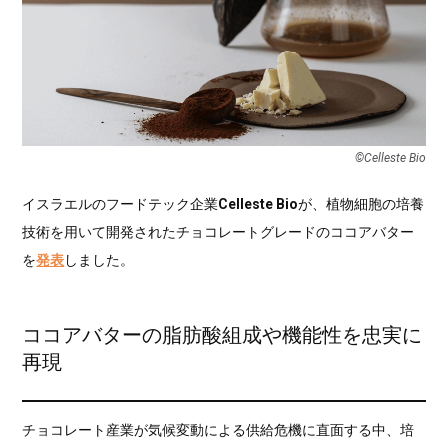
©Celleste Bio
イスラエルのフードテック企業
Celleste Bio
が、植物細胞の培養
技術を用いて開発されたチョコレートグレードのココアバター
を
発表
しました。
ココアバターの脂肪酸組成や機能性を忠実に
再現
チョコレート産業が気候変動による供給危機に直面する中、培