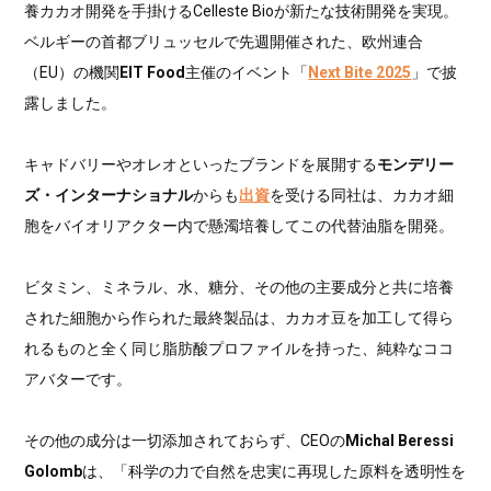
養カカオ開発を手掛けるCelleste Bioが新たな技術開発を実現。
ベルギーの首都ブリュッセルで先週開催された、欧州連合
（EU）の機関
EIT Food
主催のイベント「
Next Bite 2025
」で披
露しました。
キャドバリーやオレオといったブランドを展開する
モンデリー
ズ・インターナショナル
からも
出資
を受ける同社は、カカオ細
胞をバイオリアクター内で懸濁培養してこの代替油脂を開発。
ビタミン、ミネラル、水、糖分、その他の主要成分と共に培養
された細胞から作られた最終製品は、カカオ豆を加工して得ら
れるものと全く同じ脂肪酸プロファイルを持った、純粋なココ
アバターです。
その他の成分は一切添加されておらず、CEOの
Michal Beressi
Golomb
は、「科学の力で自然を忠実に再現した原料を透明性を