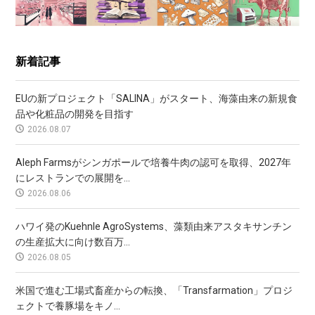
新着記事
EUの新プロジェクト「SALINA」がスタート、海藻由来の新規食
品や化粧品の開発を目指す
2026.08.07
Aleph Farmsがシンガポールで培養牛肉の認可を取得、2027年
にレストランでの展開を...
2026.08.06
ハワイ発のKuehnle AgroSystems、藻類由来アスタキサンチン
の生産拡大に向け数百万...
2026.08.05
米国で進む工場式畜産からの転換、「Transfarmation」プロジ
ェクトで養豚場をキノ...