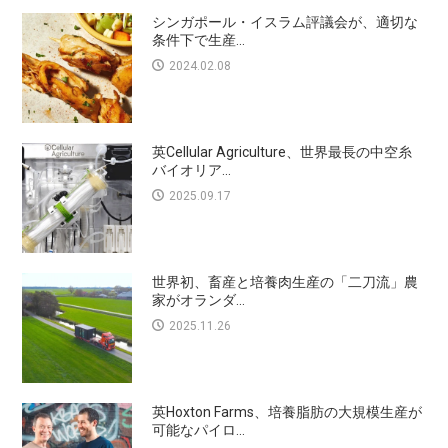
シンガポール・イスラム評議会が、適切な
条件下で生産...
2024.02.08
英Cellular Agriculture、世界最長の中空糸
バイオリア...
2025.09.17
世界初、畜産と培養肉生産の「二刀流」農
家がオランダ...
2025.11.26
英Hoxton Farms、培養脂肪の大規模生産が
可能なパイロ...