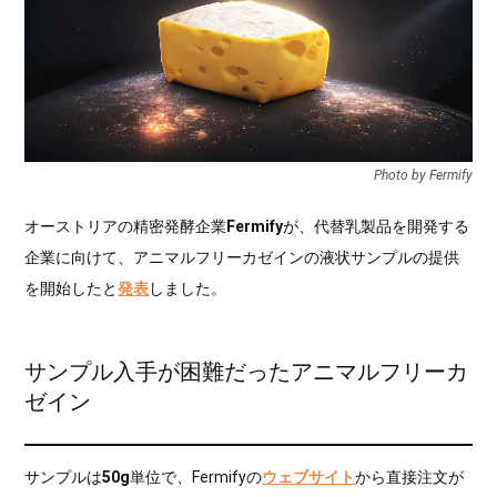
Photo by Fermify
オーストリアの精密発酵企業
Fermify
が、代替乳製品を開発する
企業に向けて、アニマルフリーカゼインの液状サンプルの提供
を開始したと
発表
しました。
サンプル入手が困難だったアニマルフリーカ
ゼイン
サンプルは
50g
単位で、Fermifyの
ウェブサイト
から直接注文が