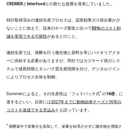
CREMER
と
Interfood
との新たな提携を発表していました。
特許取得済みの連続生産プロセスは、温室効果ガス排出量が少
ないことに加えて、従来のチーズ製造と比べて
50％
のコスト削
減を実現できる可能性
があるとのこと。
連続生産では、発酵を行う微生物と原料を常にバイオリアクタ
ーに供給する必要がありますが、同社ではカスケード状のシス
テムで成長段階とタンパク質生産段階を分け、デジタルツイン
によりプロセス全体を制御。
*
Sommerによると、その生産性は「フェドバッチ式
の
16倍
」に
達するといい、以前には
2027年までに動物由来チーズと同等の
コストを達成できる見込み
とも語っています。
*
発酵途中で栄養分を添加して、栄養を枯渇させずに微生物を増殖さ