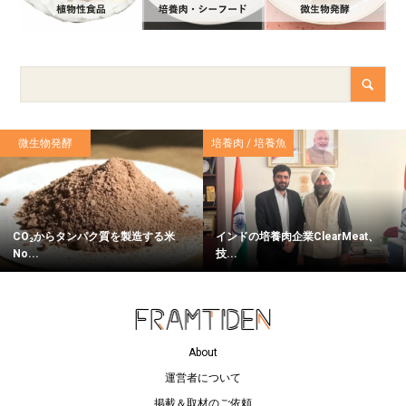
微生物発酵
培養肉 / 培養魚
CO₂からタンパク質を製造する米
インドの培養肉企業ClearMeat、
No...
技...
About
運営者について
掲載＆取材のご依頼