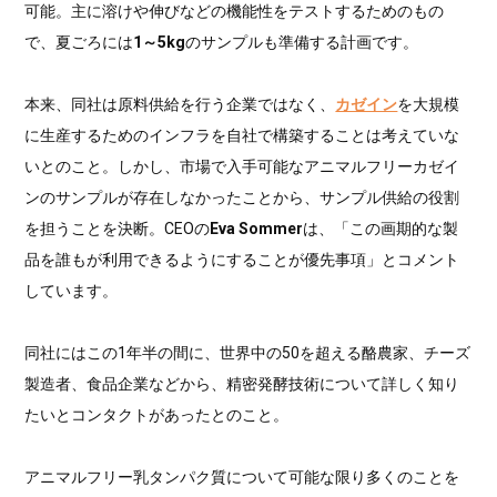
可能。主に溶けや伸びなどの機能性をテストするためのもの
で、夏ごろには
1～5kg
のサンプルも準備する計画です。
本来、同社は原料供給を行う企業ではなく、
カゼイン
を大規模
に生産するためのインフラを自社で構築することは考えていな
いとのこと。しかし、市場で入手可能なアニマルフリーカゼイ
ンのサンプルが存在しなかったことから、サンプル供給の役割
を担うことを決断。CEOの
Eva Sommer
は、「この画期的な製
品を誰もが利用できるようにすることが優先事項」とコメント
しています。
同社にはこの1年半の間に、世界中の50を超える酪農家、チーズ
製造者、食品企業などから、精密発酵技術について詳しく知り
たいとコンタクトがあったとのこと。
アニマルフリー乳タンパク質について可能な限り多くのことを