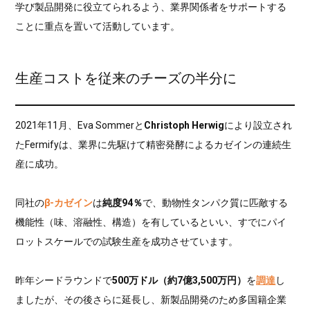
学び製品開発に役立てられるよう、業界関係者をサポートする
ことに重点を置いて活動しています。
生産コストを従来のチーズの半分に
2021年11月、Eva Sommerと
Christoph Herwig
により設立され
たFermifyは、業界に先駆けて精密発酵によるカゼインの連続生
産に成功。
同社の
β-カゼイン
は
純度94％
で、動物性タンパク質に匹敵する
機能性（味、溶融性、構造）を有しているといい、すでにパイ
ロットスケールでの試験生産を成功させています。
昨年シードラウンドで
500万ドル（約7億3,500万円）
を
調達
し
ましたが、その後さらに延長し、新製品開発のため多国籍企業