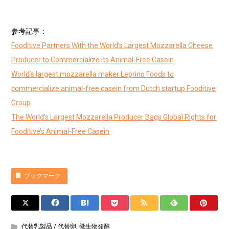
参考記事：
Fooditive Partners With the World’s Largest Mozzarella Cheese
Producer to Commercialize its Animal-Free Casein
World’s largest mozzarella maker Leprino Foods to
commercialize animal-free casein from Dutch startup Fooditive
Group
The World’s Largest Mozzarella Producer Bags Global Rights for
Fooditive’s Animal-Free Casein
ブックマーク
代替乳製品 / 代替卵
,
微生物発酵