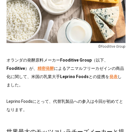
©︎Fooditive Group
オランダの発酵原料メーカー
Fooditive Group
（以下、
Fooditive
）が、
精密発酵
によるアニマルフリーカゼインの商品
化に関して、米国の乳業大手
Leprino Foods
との提携を
発表
し
ました。
Leprino Foodsにとって、代替乳製品への参入は今回が初めてと
なります。
世界最大のモッツァレラチーズメーカーと提