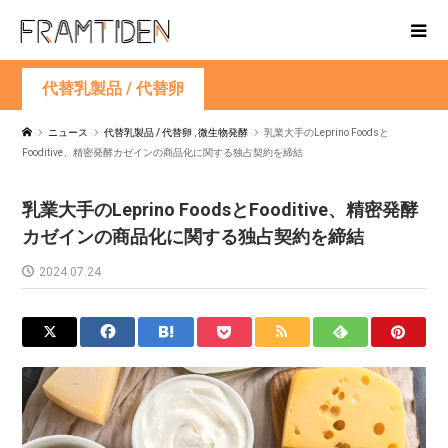
代替乳製品 / 代替卵
ニュース
代替乳製品 / 代替卵
,
微生物発酵
乳業大手のLeprino Foodsと
Fooditive、精密発酵カゼインの商品化に関する独占契約を締結
乳業大手のLeprino FoodsとFooditive、精密発酵
カゼインの商品化に関する独占契約を締結
2024.07.24