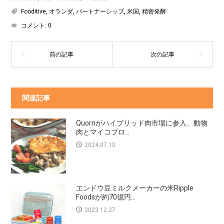
Fooditive
,
オランダ
,
パートナーシップ
,
米国
,
精密発酵
コメント:
0
関連記事
Quornがハイブリッド肉市場に参入、動物
肉とマイコプロ...
2024.07.10
エンドウ豆ミルクメーカーの米Ripple
Foodsが約70億円...
2023.12.27