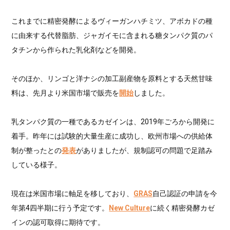
これまでに精密発酵によるヴィーガンハチミツ、アボカドの種
に由来する代替脂肪、ジャガイモに含まれる糖タンパク質のパ
タチンから作られた乳化剤などを開発。
そのほか、リンゴと洋ナシの加工副産物を原料とする天然甘味
料は、先月より米国市場で販売を
開始
しました。
乳タンパク質の一種であるカゼインは、2019年ごろから開発に
着手。昨年には試験的大量生産に成功し、欧州市場への供給体
制が整ったとの
発表
がありましたが、規制認可の問題で足踏み
している様子。
現在は米国市場に軸足を移しており、
GRAS
自己認証の申請を今
年第4四半期に行う予定です。
New Culture
に続く精密発酵カゼ
インの認可取得に期待です。