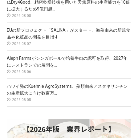
仏Dry4Good、精密乾燥技術を用いた天然原料の生産能力を10倍
に拡大するため9億円超...
2026.08.08
EUの新プロジェクト「SALINA」がスタート、海藻由来の新規食
品や化粧品の開発を目指す
2026.08.07
Aleph Farmsがシンガポールで培養牛肉の認可を取得、2027年
にレストランでの展開を...
2026.08.06
ハワイ発のKuehnle AgroSystems、藻類由来アスタキサンチン
の生産拡大に向け数百万...
2026.08.05