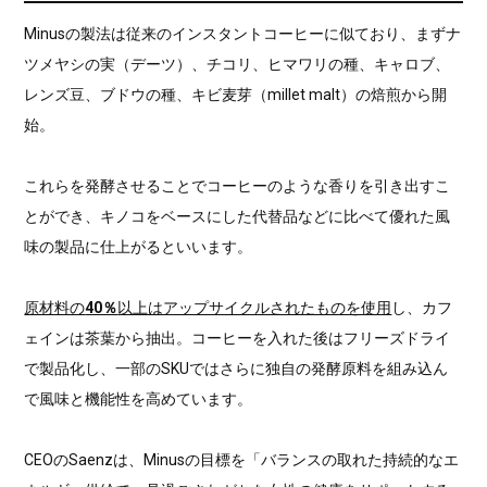
Minusの製法は従来のインスタントコーヒーに似ており、まずナ
ツメヤシの実（デーツ）、チコリ、ヒマワリの種、キャロブ、
レンズ豆、ブドウの種、キビ麦芽（millet malt）の焙煎から開
始。
これらを発酵させることでコーヒーのような香りを引き出すこ
とができ、キノコをベースにした代替品などに比べて優れた風
味の製品に仕上がるといいます。
原材料の
40％
以上はアップサイクルされたものを使用
し、カフ
ェインは茶葉から抽出。コーヒーを入れた後はフリーズドライ
で製品化し、一部のSKUではさらに独自の発酵原料を組み込ん
で風味と機能性を高めています。
CEOのSaenzは、Minusの目標を「バランスの取れた持続的なエ