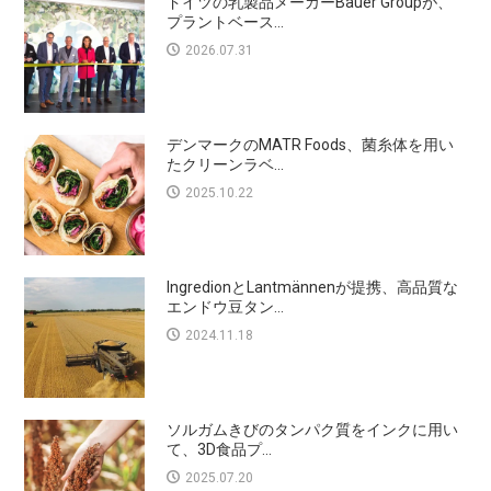
ドイツの乳製品メーカーBauer Groupが、
プラントベース...
2026.07.31
デンマークのMATR Foods、菌糸体を用い
たクリーンラベ...
2025.10.22
IngredionとLantmännenが提携、高品質な
エンドウ豆タン...
2024.11.18
ソルガムきびのタンパク質をインクに用い
て、3D食品プ...
2025.07.20