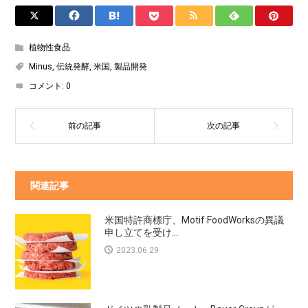
植物性食品
Minus
,
伝統発酵
,
米国
,
製品開発
コメント:
0
関連記事
米国特許商標庁、Motif FoodWorksの異議
申し立てを受け...
2023.06.29