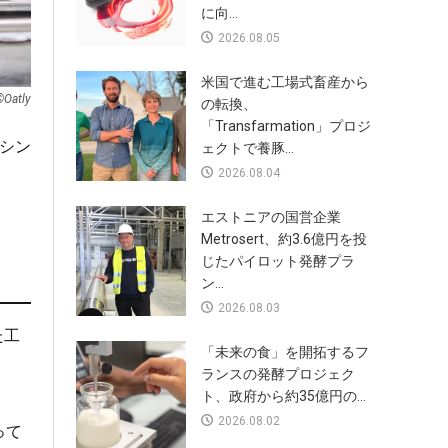
に向...
2026.08.05
米国で進む工場式畜産から
©︎Oatly
の転換、
「Transfarmation」プロジ
シン
ェクトで養豚...
2026.08.04
エストニアの国営企業
Metrosert、約3.6億円を投
じたパイロット発酵プラ
ン...
2026.08.03
た工
「未来の食」を開拓するフ
ランスの発酵プロジェク
ト、政府から約35億円の...
2026.08.02
って