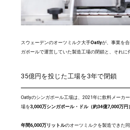
スウェーデンのオーツミルク大手
Oatly
が、事業を合
ガポールで運営していた製造工場の閉鎖と、それに
35億円を投じた工場を3年で閉鎖
Oatlyのシンガポール工場は、2021年に飲料メーカー
場を
3,000万シンガポール・ドル（約34億7,000万円
年間6,000万リットル
のオーツミルクを製造できた同工