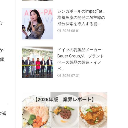
シンガポールのImpacFat、
培養魚脂の開発にAI主導の
な
成分探索を導入する提...
2026.08.01
か
ドイツの乳製品メーカー
Bauer Groupが、プラント
鎖
ベース製品の製造・イノ
ベ...
2026.07.31
の減