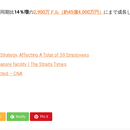
年同期比
14％増
の
2,900万ドル（約45億4,000万円）
にまで成長
 Strategy, Affecting A Total of 59 Employees
pore facility | The Straits Times
ected – CNA
S
feedly
Pin it