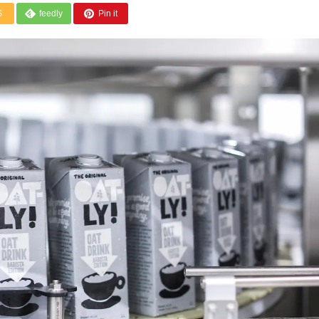
S
feedly
Pin it