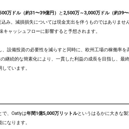
2,500万ドル（約31〜39億円）
と
2,500万～3,000万ドル（約39〜
る見込み。減損損失については現金支出を伴うものではありませ
正味キャッシュフローに影響すると予想されます。
し、設備投資の必要性を減らすと同時に、欧州工場の稼働率を
業の継続的な簡素化により、一貫した利益の成長を目指し、最
明しています。
、Oatlyは
年間1億5,000万リットル
というはるかに大きな製
能になります。