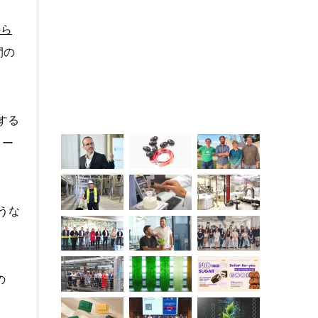
から
間の
。
する
メー
うな
の