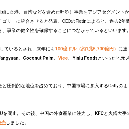
中国に香港、台湾などを含めた呼称）事業をアジアセグメント
リーに統合させると発表。CEOのFlatinによると、過去2年
き、事業の健全性を確保することにつながっているといいます
入しているとされ、来年にも
100億ドル（約1兆5,700億円）
に達
Yangyuan
、
Coconut Palm
、
Viee
、
Yinlu Foods
といった地元
ど圧倒的な地位を占めており、中国市場に参入するOatlyのよ
SKUを廃止。その後、中国の外食産業に注力し、
KFC
と火鍋大手
発売
しました。