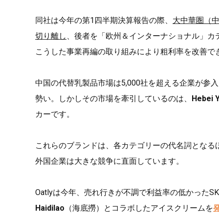
同社は今年の第1四半期決算報告の際、
大中華圏（
切り離し
、後者を「欧州＆インターナショナル」カテゴ
こうした事業再編の取り組みにより粗利率を改善で
中国の代替乳製品市場は5,000社を超える企業が参
勢い。しかしその市場を牽引しているのは、
Hebei 
カーです。
これらのブランドは、各カテゴリーの代名詞となるほ
外国企業は大きな競争に直面しています。
Oatlyは今年、売れ行きが不調で利益率の低かった
Haidilao
（海底撈）とコラボしたアイスクリームを