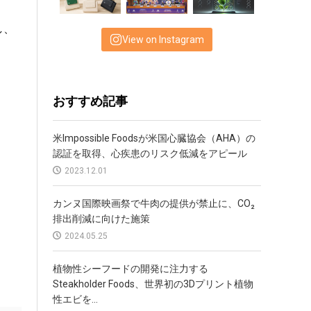
し、
View on Instagram
おすすめ記事
米Impossible Foodsが米国心臓協会（AHA）の
認証を取得、心疾患のリスク低減をアピール
2023.12.01
カンヌ国際映画祭で牛肉の提供が禁止に、CO₂
排出削減に向けた施策
2024.05.25
植物性シーフードの開発に注力する
Steakholder Foods、世界初の3Dプリント植物
性エビを...