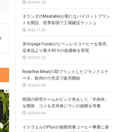
2024.01.25
オランダのMeatableが新たなパイロットプラン
トを開設、世界各国で工場建設ラッシュ
2023.11.25
米Voyage Foodsがビーンレスコーヒーを発売、
従来品より最大40％の低価格を実現
2024.07.23
Redefine Meatの3Dプリントしたフランクステ
ーキ、欧州の小売店で販売開始
2024.07.06
韓国の研究チームがピンク色をした「牛肉米」
を開発、コメを支持体にウシの細胞を培養
2024.03.06
イスラエルのPluriが細胞培養コーヒー事業に参