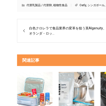
代替乳製品 / 代替卵
,
植物性食品
Oatly
,
シンガポール
,
白色クロレラで食品業界の変革を狙う英Algenuity
オランダ・ロッ...
関連記事