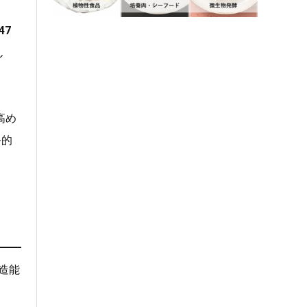
47
ん
高め
終的
造能