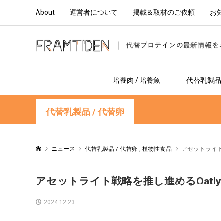
About
運営者について
掲載＆取材のご依頼
お
培養肉 / 培養魚
代替乳製品 
代替乳製品 / 代替卵
ニュース
代替乳製品 / 代替卵
,
植物性食品
アセットライト
アセットライト戦略を推し進めるOat
2024.12.23