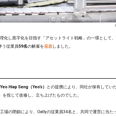
理化し黒字化を目指す「アセットライト戦略」の一環として、
伴う従業員
59名
の解雇を
発表
しました。
Yeo Hiap Seng（Yeo’s）
との提携により、同社が保有してい
）
を投じて改修し、立ち上げたものでした。
場の閉鎖により、Oatlyの従業員34名と、共同で運営に当た