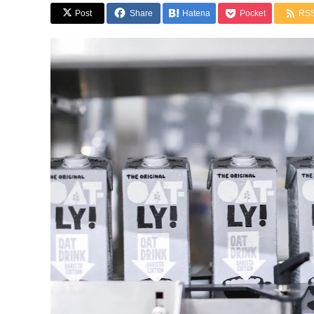
Post
Share
Hatena
Pocket
RS