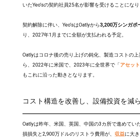
いたYeo’sの契約社員25名が影響を受けることにな
契約解除に伴い、Yeo’sはOatlyから
3,200万シンガ
り、2027年1月までに全額が支払われる予定。
Oatlyはコロナ後の売り上げの鈍化、製造コスト
ら、2022年に米国で、2023年に全世界で「
アセット
もこれに沿った動きとなります。
コスト構造を改善し、設備投資を減
Oatlyは昨年、米国、英国、中国の3カ所で進めてい
損損失と2,900万ドルのリストラ費用が、
収益
に大き