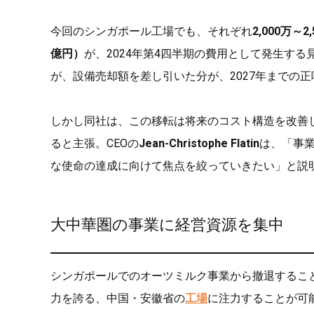
今回のシンガポール工場でも、それぞれ
2,000万～
億円）
が、2024年第4四半期の費用として発生す
が、設備売却額を差し引いた分が、2027年までの
しかし同社は、この移転は将来のコスト構造を改善
ると主張。CEOの
Jean-Christophe Flatin
は、「事
な使命の達成に向けて焦点を絞っていきたい」と説
大中華圏の事業に経営資源を集中
シンガポールでのオーツミルク事業から撤退することで
力を誇る、中国・安徽省の
工場
に注力することが可