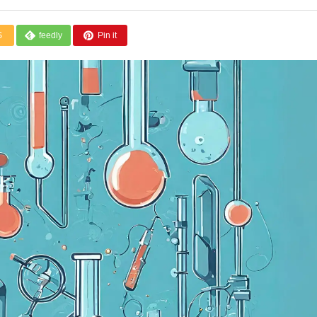
S
feedly
Pin it