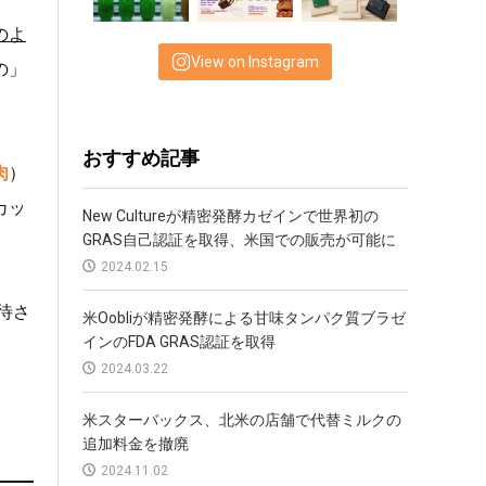
のよ
View on Instagram
の」
おすすめ記事
肉
）
カッ
New Cultureが精密発酵カゼインで世界初の
GRAS自己認証を取得、米国での販売が可能に
2024.02.15
待さ
米Oobliが精密発酵による甘味タンパク質ブラゼ
インのFDA GRAS認証を取得
2024.03.22
米スターバックス、北米の店舗で代替ミルクの
追加料金を撤廃
2024.11.02