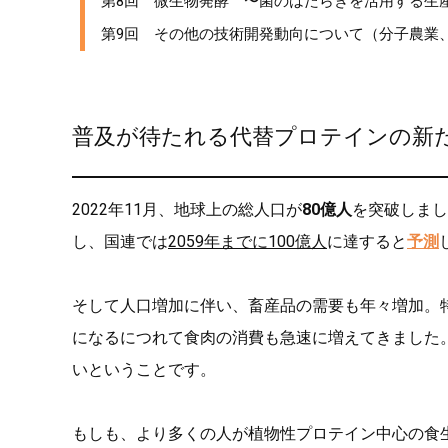
第8回 微生物発酵 〜菌のはたらきを活用する生
第9回 その他の技術開発動向について（分子農業
普及が待たれる代替プロテインの新
2022年11月、地球上の総人口が
80億人
を突破しまし
し、国連では
2059年までに100億人
に達すると
予測
そして人口増加に伴い、畜産品の需要も年々増加。
になるにつれて食肉の消費も急速に増えてきました
いということです。
もしも、より多くの人が植物性プロテイン中心の食