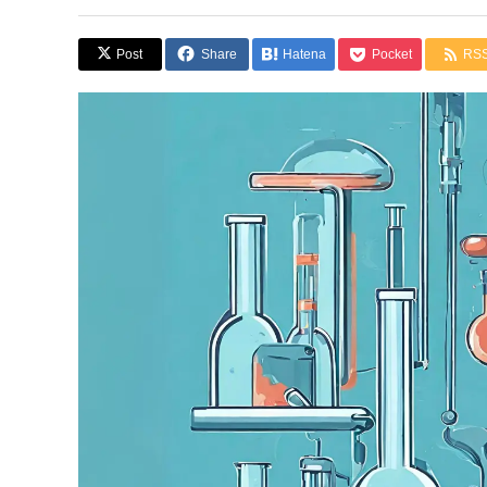
Post
Share
Hatena
Pocket
RS