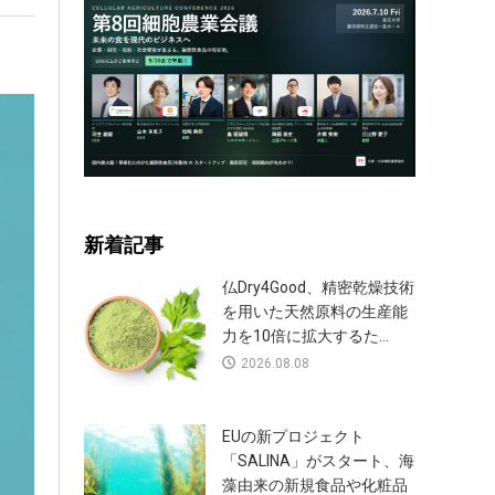
新着記事
仏Dry4Good、精密乾燥技術
を用いた天然原料の生産能
力を10倍に拡大するた...
2026.08.08
EUの新プロジェクト
「SALINA」がスタート、海
藻由来の新規食品や化粧品