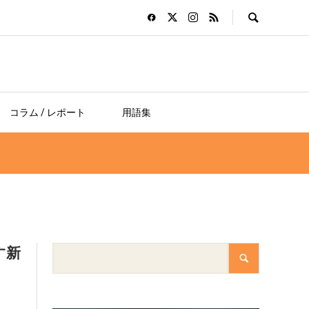
コラム / レポート
用語集
す新