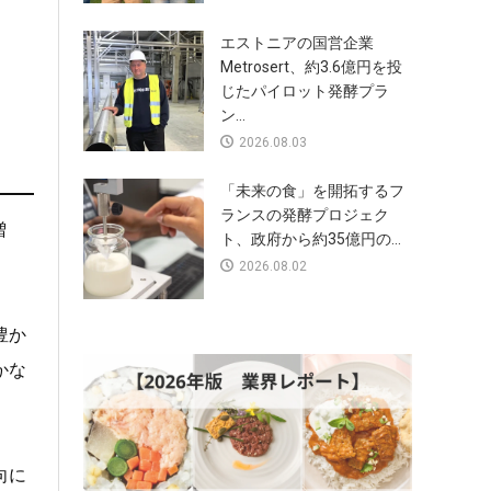
エストニアの国営企業
Metrosert、約3.6億円を投
じたパイロット発酵プラ
ン...
2026.08.03
「未来の食」を開拓するフ
ランスの発酵プロジェク
増
ト、政府から約35億円の...
2026.08.02
豊か
かな
向に