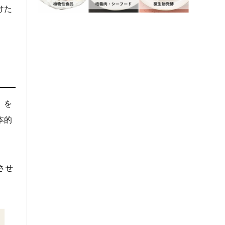
けた
）を
本的
させ