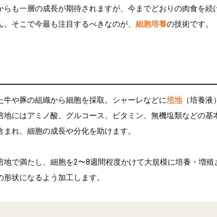
からも一層の成長が期待されますが、今までどおりの肉食を続
ん。そこで今最も注目するべきなのが、
細胞培養
の技術です。
た牛や豚の組織から細胞を採取。シャーレなどに
培地
（培養液
培地にはアミノ酸、グルコース、ビタミン、無機塩類などの基
含まれ、細胞の成長や分化を助けます。
培地で満たし、細胞を2〜8週間程度かけて大規模に培養・増殖
の形状になるよう加工します。