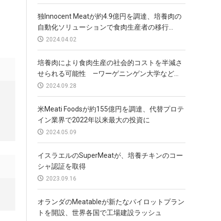
独Innocent Meatが約4.9億円を調達、培養肉の
自動化ソリューションで食肉生産者の移行...
2024.04.02
培養肉により食肉生産の社会的コストを半減さ
せられる可能性 —ワーゲニンゲン大学など...
2024.09.28
米Meati Foodsが約155億円を調達、代替プロテ
イン業界で2022年以来最大の投資に
2024.05.09
イスラエルのSuperMeatが、培養チキンのコー
シャ認証を取得
2023.09.16
オランダのMeatableが新たなパイロットプラン
トを開設、世界各国で工場建設ラッシュ