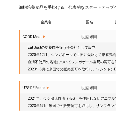
細胞培養食品を手掛ける、代表的なスタートアップ
企業名
国名
GOOD Meat
▶︎
🇺🇸 米国
Eat Justの培養肉を扱う子会社として設立
2020年12月、シンガポールで世界に先駆けて培養鶏
血清不使用の培地についてシンガポール当局の認可を
2023年6月に米国での販売認可を取得し、ワシントン
UPSIDE Foods
▶︎
🇺🇸 米国
2021年、ウシ胎児血清（FBS）を使用しないアニマ
2023年6月に米国での販売認可を取得し、サンフラ