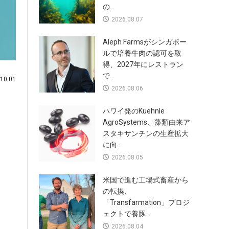
の...
2026.08.07
Aleph Farmsがシンガポー
ルで培養牛肉の認可を取
得、2027年にレストラン
で...
0.01
2026.08.06
ハワイ発のKuehnle
AgroSystems、藻類由来ア
スタキサンチンの生産拡大
に向...
2026.08.05
米国で進む工場式畜産から
の転換、
「Transfarmation」プロジ
ェクトで養豚...
2026.08.04