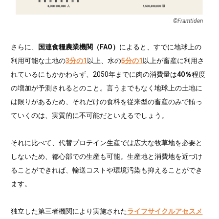
©︎Framtiden
さらに、
国連食糧農業機関（FAO）
によると、すでに地球上の
利用可能な土地の
3分の1
以上、水の
5分の1
以上が畜産に利用さ
れているにもかかわらず、2050年までに肉の消費量は
40％
程度
の増加が予測されるとのこと。言うまでもなく地球上の土地に
は限りがあるため、それだけの食料を従来型の畜産のみで賄っ
ていくのは、実質的に不可能だといえるでしょう。
それに比べて、代替プロテイン生産では広大な牧草地を必要と
しないため、都心部での生産も可能。生産地と消費地を近づけ
ることができれば、輸送コストや環境汚染も抑えることができ
ます。
独立した第三者機関により実施された
ライフサイクルアセスメ