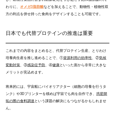
わりに、
オメガ3脂肪酸
などを加えることで、動物性・植物性双
方の利点を併せ持った食肉をデザインすることも可能です。
日本でも代替プロテインの推進は重要
これまでの内容をまとめると、代替プロテイン生産、とりわけ
培養肉生産を推し進めることで、①
資源利用の効率性
、②
気候
変動対策
、③
感染症予防
、④
健康
といった面から非常に大きな
メリットが見込めます。
将来的には、宇宙船にバイオリアクター（細胞の培養を行うタ
ンク）や3Dプリンターを積めば宇宙でも肉を自作でき、
惑星開
拓の際の食料調達
という課題の解決にもつながるかもしれませ
ん。