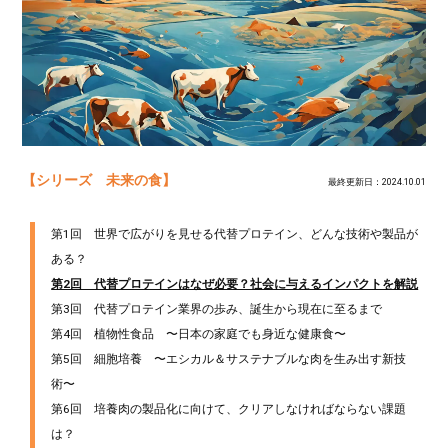
【シリーズ 未来の食】
最終更新日：2024.10.01
第1回 世界で広がりを見せる代替プロテイン、どんな技術や製品が
ある？
第2回 代替プロテインはなぜ必要？社会に与えるインパクトを解説
第3回 代替プロテイン業界の歩み、誕生から現在に至るまで
第4回 植物性食品 〜日本の家庭でも身近な健康食〜
第5回 細胞培養 〜エシカル＆サステナブルな肉を生み出す新技
術〜
第6回 培養肉の製品化に向けて、クリアしなければならない課題
は？