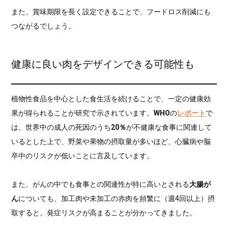
また、賞味期限を長く設定できることで、フードロス削減にも
つながるでしょう。
健康に良い肉をデザインできる可能性も
植物性食品を中心とした食生活を続けることで、一定の健康効
果が得られることが研究で示されています。
WHO
の
レポート
で
は、世界中の成人の死因のうち
20％
が不健康な食事に関連して
いるとした上で、野菜や果物の摂取量が多いほど、心臓病や脳
卒中のリスクが低いことに言及しています。
また、がんの中でも食事との関連性が特に高いとされる
大腸が
ん
についても、加工肉や未加工の赤肉を頻繁に（週4回以上）摂
取すると、発症リスクが高まることが分かってきました。