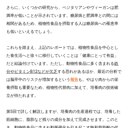
さらに、いくつかの研究から、ベジタリアンやヴィーガンは肥
満率が低いことが示されています。糖尿病と肥満率との間には
相関があるため、植物性食品を摂取する人は糖尿病への罹患率
も低いといえるでしょう。
これらを踏まえ、上記のレポートでは、植物性食品を中心とし
た食生活へと徐々に移行していくことは「健康にとって有益」
だと結論付けています。ただし、動物性食品に多く含まれる
鉄
分やビタミンB12などが欠乏
する恐れがあるほか、最近の分析で
は脳卒中のリスクが増加するという
報告
も。やはり肉からの栄
養摂取も重要なため、植物性代替肉に加えて、培養肉の技術確
立が待たれます。
第5回で詳しく解説しますが、培養肉の生産過程では、培養した
筋細胞に、脂肪など残りの成分を加えて完成させます。このと
き、動物性食品に含まれ動脈硬化を引き起こす飽和脂肪酸の代