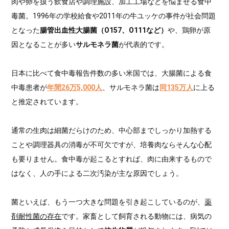
肉や卵を扱う飲食店や調理施設、加工工場などを悩ませる食中
毒菌。1996年の学校給食や2011年の牛ユッケの事件が社会問題
となった
腸管出血性大腸菌（O157、O111など）
や、鶏卵が原
因となることが多い
サルモネラ菌
が代表的です。
日本に比べて食中毒報告件数の多い米国では、大腸菌による食
中毒患者が
年間26万5,000人
、サルモネラ菌は
同135万人
に上る
と推定されています。
通常の生肉は細菌だらけのため、中心部までしっかり加熱する
ことや調理器具の消毒が不可欠ですが、培養肉ならそんな心配
も要りません。食中毒が起こるとすれば、肉に由来するもので
はなく、人の手による二次汚染が主な原因でしょう。
菌といえば、もう一つ大きな問題を引き起こしているのが、
薬
剤耐性菌の存在
です。家畜として飼育される動物には、病気の