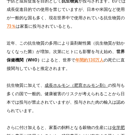
予防と成長促進を目的として
抗生物質
が投与されます。EUでは
成長促進目的での使用を禁じていますが、日本や米国など使用
が一般的な国も多く、現在世界中で使用されている抗生物質の
73％
は家畜に投与されているとも。
近年、この抗生物質の多用により薬剤耐性菌（抗生物質が効か
なくなった菌）が増加。次第にヒトにも影響を与え始め、
世界
保健機関（WHO）
によると、世界で
年間約130万人
の死亡に直
接関与していると推定されます。
抗生物質に加えて、
成長ホルモン（肥育ホルモン剤）
の投与も
多くの国で一般的。健康被害のリスクが考えられることから日
本では投与が禁止されていますが、投与された肉の輸入は認め
られています。
さらに付け加えると、家畜の飼料となる穀物の生産には
化学肥