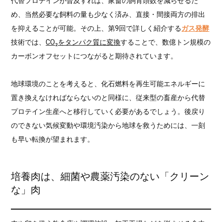
代替プロテインが普及すれば、家畜の飼育頭数を減らせるた
め、当然必要な飼料の量も少なく済み、直接・間接両方の排出
を抑えることが可能。その上、第9回で詳しく紹介する
ガス発酵
技術では、
CO₂をタンパク質に変換
することで、数億トン規模の
カーボンオフセットにつながると期待されています。
地球環境のことを考えると、化石燃料を再生可能エネルギーに
置き換えなければならないのと同様に、従来型の畜産から代替
プロテイン生産へと移行していく必要があるでしょう。後戻り
のできない気候変動や環境汚染から地球を救うためには、一刻
も早い転換が望まれます。
培養肉は、細菌や農薬汚染のない「クリーン
な」肉