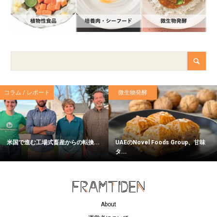
コラム / レポート
微生物発酵
米国で進む工場式畜産からの転換...
UAEのNovel Foods Group、甘味
タ...
About