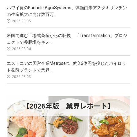
ハワイ発のKuehnle AgroSystems、藻類由来アスタキサンチン
の生産拡大に向け数百万...
2026.08.05
米国で進む工場式畜産からの転換、「Transfarmation」プロジ
ェクトで養豚場をキノ...
2026.08.04
エストニアの国営企業Metrosert、約3.6億円を投じたパイロッ
ト発酵プラントで業界...
2026.08.03