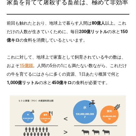
家畜を育てて屠殺する畜産は、極めて非効率
前回も触れたとおり、地球上で暮らす人間は
80億人
以上。これ
だけの人数が生きていくために、毎日
200億リットル
の水と
150
億キロ
の食料を消費しているといいます。
これに対して、地球上で家畜として飼育されている牛の数は、
およそ
15億頭
。人間の5分の1にも満たない数ながら、これだけ
の牛を育てるにはさらに多くの資源、1日あたり概算で何と
1,000億リットル
の水と
450億キロ
の食料が必要です。