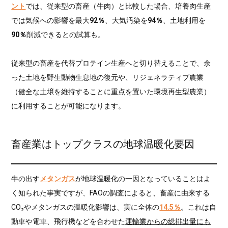
ント
では、従来型の畜産（牛肉）と比較した場合、培養肉生産
では気候への影響を最大
92％
、大気汚染を
94％
、土地利用を
90％
削減できるとの試算も。
従来型の畜産を代替プロテイン生産へと切り替えることで、余
った土地を野生動物生息地の復元や、リジェネラティブ農業
（健全な土壌を維持することに重点を置いた環境再生型農業）
に利用することが可能になります。
畜産業はトップクラスの地球温暖化要因
牛の出す
メタンガス
が地球温暖化の一因となっていることはよ
く知られた事実ですが、FAOの調査によると、畜産に由来する
CO₂やメタンガスの温暖化影響は、実に全体の
14.5％
。これは自
動車や電車、飛行機などを合わせた
運輸業からの総排出量にも