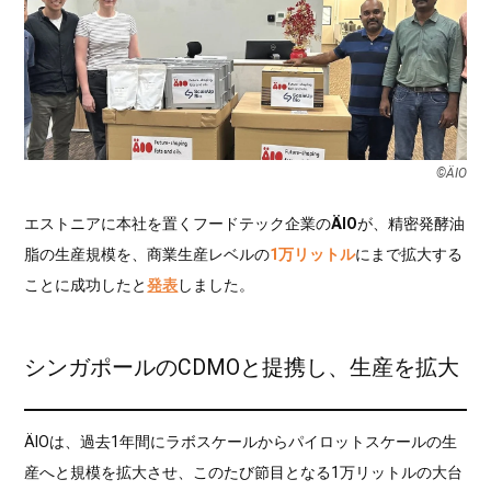
©︎ÄIO
エストニアに本社を置くフードテック企業の
ÄIO
が、精密発酵油
脂の生産規模を、商業生産レベルの
1万リットル
にまで拡大する
ことに成功したと
発表
しました。
シンガポールのCDMOと提携し、生産を拡大
ÄIOは、過去1年間にラボスケールからパイロットスケールの生
産へと規模を拡大させ、このたび節目となる1万リットルの大台