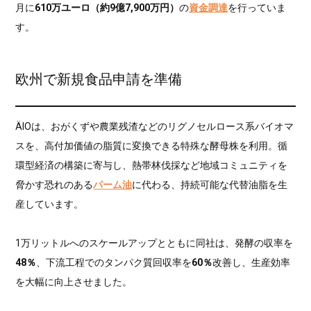
月に
610万ユーロ（約9億7,900万円）
の
資金調達
を行っていま
す。
欧州で新規食品申請を準備
ÄIOは、おがくずや農業残渣などのリグノセルロース系バイオマ
スを、高付加価値の脂質に変換できる特殊な酵母株を利用。循
環型経済の構築に寄与し、熱帯林伐採など地域コミュニティを
脅かす恐れのある
パーム油
に代わる、持続可能な代替油脂を生
産しています。
1万リットルへのスケールアップとともに同社は、発酵の収率を
48％
、下流工程でのタンパク質回収率を
60％
改善し、生産効率
を大幅に向上させました。