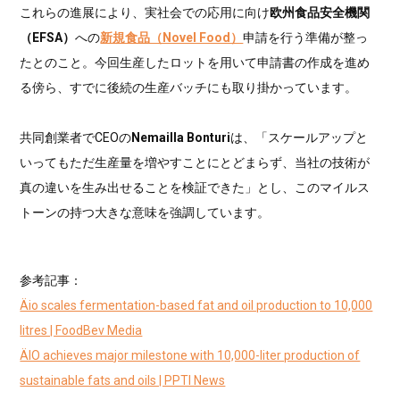
これらの進展により、実社会での応用に向け
欧州食品安全機関
（EFSA）
への
新規食品（Novel Food）
申請を行う準備が整っ
たとのこと。今回生産したロットを用いて申請書の作成を進め
る傍ら、すでに後続の生産バッチにも取り掛かっています。
共同創業者でCEOの
Nemailla Bonturi
は、「スケールアップと
いってもただ生産量を増やすことにとどまらず、当社の技術が
真の違いを生み出せることを検証できた」とし、このマイルス
トーンの持つ大きな意味を強調しています。
参考記事：
Äio scales fermentation-based fat and oil production to 10,000
litres | FoodBev Media
ÄIO achieves major milestone with 10,000-liter production of
sustainable fats and oils | PPTI News