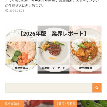
ハワイ発のKuehnle AgroSystems、藻類由来アスタキサンチン
の生産拡大に向け数百万...
2026.08.05
植物性食品
培養肉 / 培養魚