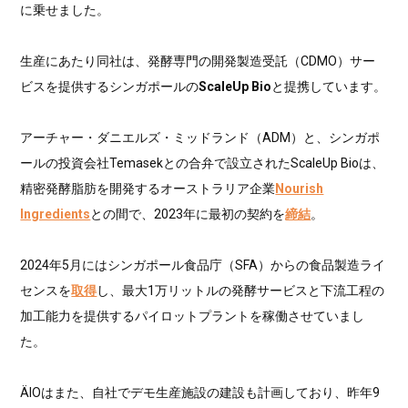
に乗せました。
生産にあたり同社は、発酵専門の開発製造受託（CDMO）サー
ビスを提供するシンガポールの
ScaleUp Bio
と提携しています。
アーチャー・ダニエルズ・ミッドランド（ADM）と、シンガポ
ールの投資会社Temasekとの合弁で設立されたScaleUp Bioは、
精密発酵脂肪を開発するオーストラリア企業
Nourish
Ingredients
との間で、2023年に最初の契約を
締結
。
2024年5月にはシンガポール食品庁（SFA）からの食品製造ライ
センスを
取得
し、最大1万リットルの発酵サービスと下流工程の
加工能力を提供するパイロットプラントを稼働させていまし
た。
ÄIOはまた、自社でデモ生産施設の建設も計画しており、昨年9