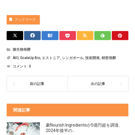
ブックマーク
微生物発酵
ÄIO
,
ScaleUp Bio
,
エストニア
,
シンガポール
,
技術開発
,
精密発酵
コメント:
0
関連記事
豪Nourish Ingredientsが5億円超を調達、
2024年後半の...