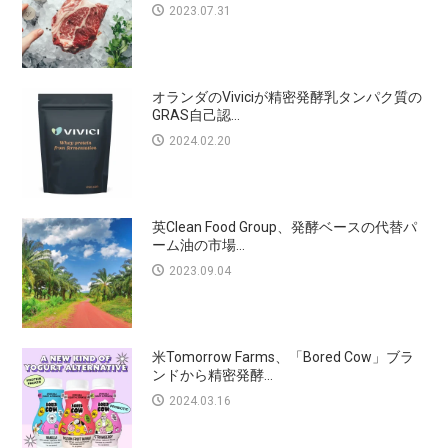
2023.07.31
オランダのViviciが精密発酵乳タンパク質の
GRAS自己認...
2024.02.20
英Clean Food Group、発酵ベースの代替パ
ーム油の市場...
2023.09.04
米Tomorrow Farms、「Bored Cow」ブラ
ンドから精密発酵...
2024.03.16