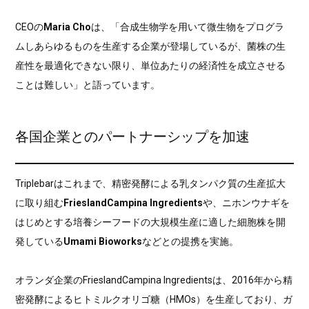
CEOの
Maria Cho
は、「合成生物学を用いて微生物をプログラ
ムしあらゆるものを生産する企業が登場しているが、菌株の生
産性を最適化できない限り、単位あたりの経済性を成立させる
ことは難しい」と語っています。
各国企業とのパートナーシップを加速
Triplebarはこれまで、精密発酵による乳タンパク質の生産拡大
に取り組む
FrieslandCampina Ingredients
や、ニホンウナギを
はじめとする培養シーフードの大規模生産に適した細胞株を開
発している
Umami Bioworks
などとの提携を実施。
オランダ企業のFrieslandCampina Ingredientsは、2016年から精
密発酵によるヒトミルクオリゴ糖（HMOs）を生産しており、ガ