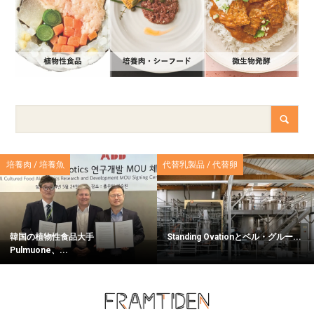
培養肉 / 培養魚
代替乳製品 / 代替卵
韓国の植物性食品大手
Standing Ovationとベル・グルー...
Pulmuone、...