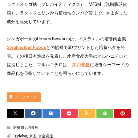
ラクトオリゴ糖（プレバイオティクス）、MFGM（乳脂肪球皮
膜）、ラクトフェリンから植物性タンパク質まで、さまざまな
成分を販売しています。
シンガポールのUmami Bioworksは、イスラエルの培養肉企業
Steakholder Foods
との協働で3Dプリントした培養ハタを発
表。その後日本進出を発表し、水産食品大手のマルハニチロと
提携しました。マルハニチロは、
2027年度
に培養シーフードの
商品化を目指していることを明らかにしています。
ブックマーク
培養肉 / 培養魚
Triplebar
,
米国
,
資金調達