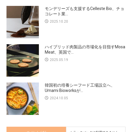
モンデリーズも支援するCelleste Bio、チョ
コレート業...
2025.10.20
ハイブリッド肉製品の市場化を目指すMosa
Meat、英国で...
2025.05.19
韓国初の培養シーフード工場設立へ、
Umami Bioworksが...
2024.10.05