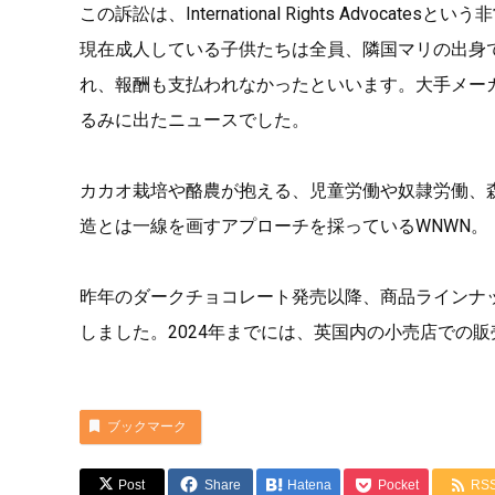
この訴訟は、International Rights Advo
現在成人している子供たちは全員、隣国マリの出身
れ、報酬も支払われなかったといいます。大手メー
るみに出たニュースでした。
カカオ栽培や酪農が抱える、児童労働や奴隷労働、森
造とは一線を画すアプローチを採っているWNWN。
昨年のダークチョコレート発売以降、商品ラインナ
しました。2024年までには、英国内の小売店での
ブックマーク
Post
Share
Hatena
Pocket
RS