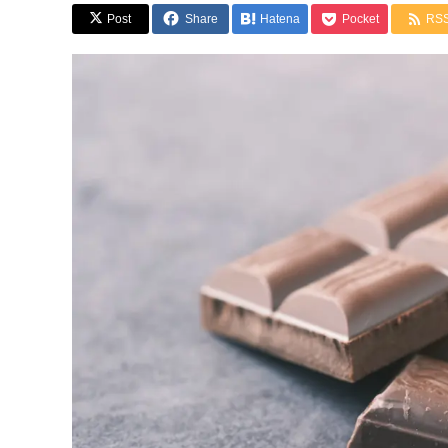
Post
Share
Hatena
Pocket
RS