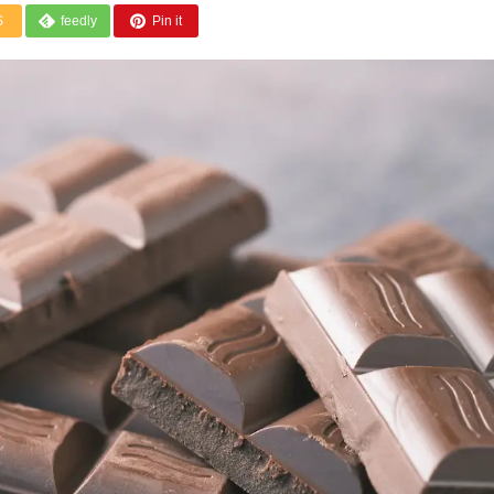
S
feedly
Pin it