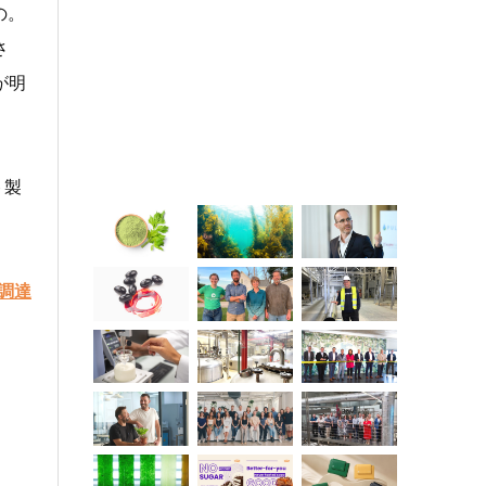
の。
さ
が明
ト製
調達