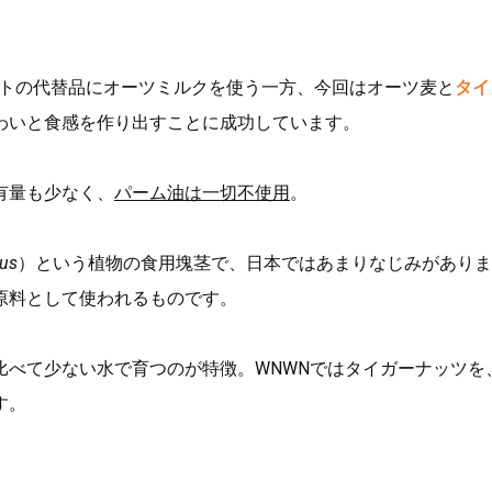
コレートの代替品にオーツミルクを使う一方、今回はオーツ麦と
タイ
わいと食感を作り出すことに成功しています。
有量も少なく、
パーム油は一切不使用
。
tus
）という植物の食用塊茎で、日本ではあまりなじみがありま
原料として使われるものです。
比べて少ない水で育つのが特徴。WNWNではタイガーナッツを
す。