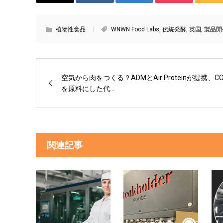
植物性食品
WNWN Food Labs
,
伝統発酵
,
英国
,
製品開
空気から肉をつくる？ADMとAir Proteinが提携、CO
を原料にした代...
関連記事