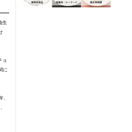
油生
せ
チョ
関に
年、
は、