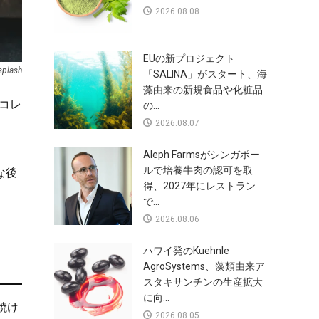
2026.08.08
EUの新プロジェクト
splash
「SALINA」がスタート、海
藻由来の新規食品や化粧品
コレ
の...
2026.08.07
Aleph Farmsがシンガポー
ルで培養牛肉の認可を取
な後
得、2027年にレストラン
で...
2026.08.06
ハワイ発のKuehnle
AgroSystems、藻類由来ア
スタキサンチンの生産拡大
に向...
焼け
2026.08.05