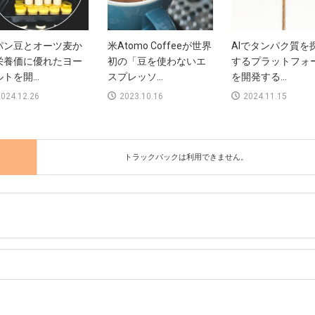
パン豆とオーツ麦か
米Atomo Coffeeが世界
AIでタンパク質を
栄養価に優れたヨー
初の「豆を使わないエ
するプラットフォ
トを開...
スプレッソ...
を開発する...
024.12.26
2023.10.16
2024.11.15
トラックバックは利用できません。