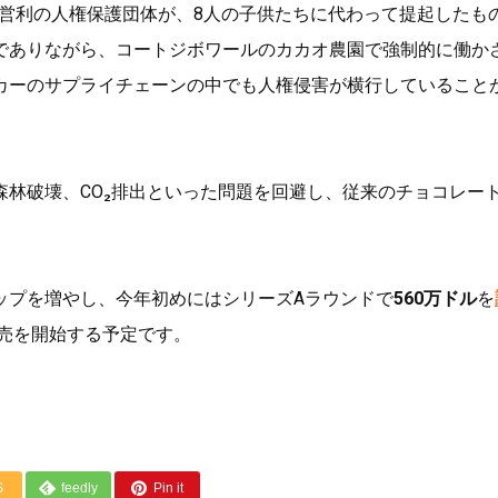
catesという非営利の人権保護団体が、8人の子供たちに代わって提起したも
でありながら、コートジボワールのカカオ農園で強制的に働か
カーのサプライチェーンの中でも人権侵害が横行していること
林破壊、CO₂排出といった問題を回避し、従来のチョコレー
ップを増やし、今年初めにはシリーズAラウンドで
560万ドル
を
販売を開始する予定です。
S
feedly
Pin it