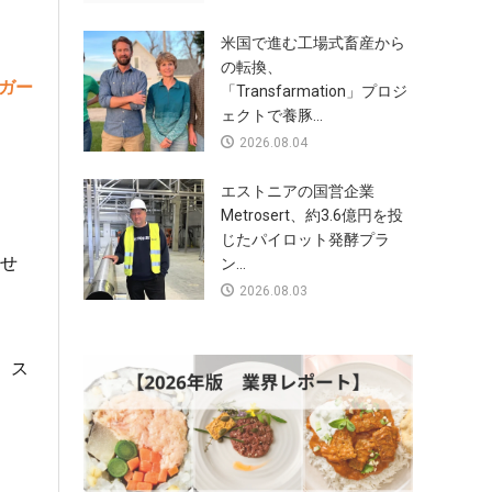
米国で進む工場式畜産から
の転換、
ガー
「Transfarmation」プロジ
ェクトで養豚...
2026.08.04
エストニアの国営企業
Metrosert、約3.6億円を投
じたパイロット発酵プラ
せ
ン...
2026.08.03
、ス