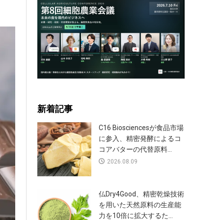
新着記事
C16 Biosciencesが食品市場
に参入、精密発酵によるコ
コアバターの代替原料...
2026.08.09
仏Dry4Good、精密乾燥技術
を用いた天然原料の生産能
力を10倍に拡大するた...