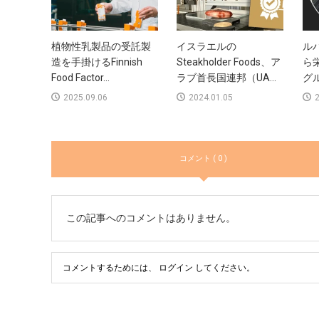
植物性乳製品の受託製
イスラエルの
ル
造を手掛けるFinnish
Steakholder Foods、ア
ら
Food Factor...
ラブ首長国連邦（UA...
グル
2025.09.06
2024.01.05
2
コメント ( 0 )
この記事へのコメントはありません。
コメントするためには、
ログイン
してください。