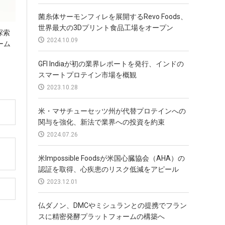
菌糸体サーモンフィレを展開するRevo Foods、
世界最大の3Dプリント食品工場をオープン
探索
2024.10.09
ーム
GFI Indiaが初の業界レポートを発行、インドの
スマートプロテイン市場を概観
2023.10.28
米・マサチューセッツ州が代替プロテインへの
関与を強化、新法で業界への投資を約束
2024.07.26
米Impossible Foodsが米国心臓協会（AHA）の
認証を取得、心疾患のリスク低減をアピール
2023.12.01
仏ダノン、DMCやミシュランとの提携でフラン
スに精密発酵プラットフォームの構築へ