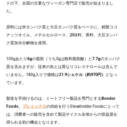
ドの下、全国の主要なヴィーガン専門店で販売が始まりまし
た。
原料には米タンパク質と大豆タンパク質をベースに、精製ココ
ナッツオイル、メチルセルロース、調味料、香料、大豆タンパ
ク質加水分解物を使用。
100gあたり
6g
の脂肪（うち3gは飽和脂肪酸）と
7.7g
のタンパク
質を含みますが、従来の魚とは異なりコレステロールは含んで
いません。180g入りで価格は
21.9シェケル（約970円）
となっ
ています。
製造を手掛けるのは、ミートフリー製品を専門とする
Bondor
Foods
。
プレミックス
の供給を行うSteakholder Foodsにとって
は、消費者への販売を含めて製品サイクル全体からの収益源を
得られる初の機会となります。