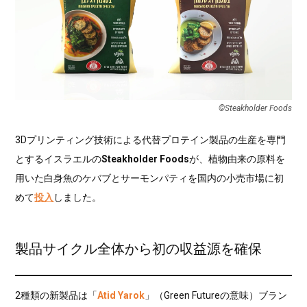
©Steakholder Foods
3Dプリンティング技術による代替プロテイン製品の生産を専門
とするイスラエルの
Steakholder Foods
が、植物由来の原料を
用いた白身魚のケバブとサーモンパティを国内の小売市場に初
めて
投入
しました。
製品サイクル全体から初の収益源を確保
2種類の新製品は「
Atid Yarok
」（Green Futureの意味）ブラン