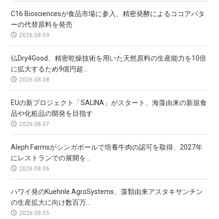
C16 Biosciencesが食品市場に参入、精密発酵によるココアバタ
ーの代替原料を発売
2026.08.09
仏Dry4Good、精密乾燥技術を用いた天然原料の生産能力を10倍
に拡大するため9億円超...
2026.08.08
EUの新プロジェクト「SALINA」がスタート、海藻由来の新規食
品や化粧品の開発を目指す
2026.08.07
Aleph Farmsがシンガポールで培養牛肉の認可を取得、2027年
にレストランでの展開を...
2026.08.06
ハワイ発のKuehnle AgroSystems、藻類由来アスタキサンチン
の生産拡大に向け数百万...
2026.08.05