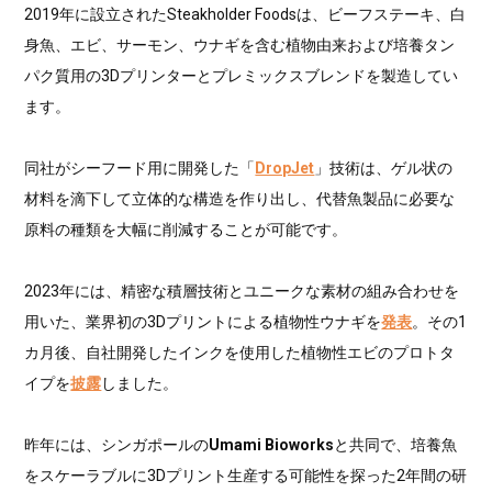
2019年に設立されたSteakholder Foodsは、ビーフステーキ、白
身魚、エビ、サーモン、ウナギを含む植物由来および培養タン
パク質用の3Dプリンターとプレミックスブレンドを製造してい
ます。
同社がシーフード用に開発した「
DropJet
」技術は、ゲル状の
材料を滴下して立体的な構造を作り出し、代替魚製品に必要な
原料の種類を大幅に削減することが可能です。
2023年には、精密な積層技術とユニークな素材の組み合わせを
用いた、業界初の3Dプリントによる植物性ウナギを
発表
。その1
カ月後、自社開発したインクを使用した植物性エビのプロトタ
イプを
披露
しました。
昨年には、シンガポールの
Umami Bioworks
と共同で、培養魚
をスケーラブルに3Dプリント生産する可能性を探った2年間の研