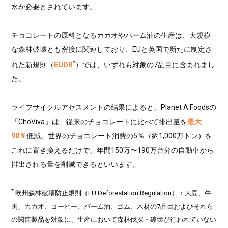
水が必要とされています。
チョコレートの原料となるカカオやパーム油の生産は、大規模
な森林破壊とも密接に関連しており、EUと英国で新たに制定さ
*
れた新規則（
EUDR
）では、いずれも対象の7品目に含まれまし
た。
ライフサイクルアセスメントの結果によると、Planet A Foodsの
「ChoViva」は、従来のチョコレートに比べて排出量を
最大
90％
低減。世界のチョコレート消費の5％（約1,000万トン）を
これに置き換えるだけで、年間150万〜190万台分の自動車から
排出される量を削減できるといいます。
*
欧州森林破壊防止規則（EU Deforestation Regulation）：大豆、牛
肉、カカオ、コーヒー、パーム油、ゴム、木材の7品目およびそれら
の関連製品を対象に、生産において森林伐採・破壊が行われていない