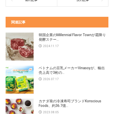
関連記事
韓国企業のMillennial Flavor Townが霜降り
発酵ステー...
2024.11.17
ベトナムの豆乳メーカーVinasoyが、輸出
売上高で3桁の...
2026.07.17
カナダ発の冷凍寿司ブランドKonscious
Foods、約36.7億...
2023.08.05