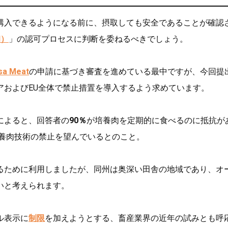
購入できるようになる前に、摂取しても安全であることが確認
d）
」の認可プロセスに判断を委ねるべきでしょう。
sa Meat
の申請に基づき審査を進めている最中ですが、今回提
アおよびEU全体で禁止措置を導入するよう求めています。
によると、回答者の
90％
が培養肉を定期的に食べるのに抵抗が
養肉技術の禁止を望んでいるとのこと。
るために利用しましたが、同州は奥深い田舎の地域であり、オ
いと考えられます。
ル表示に
制限
を加えようとする、畜産業界の近年の試みとも呼