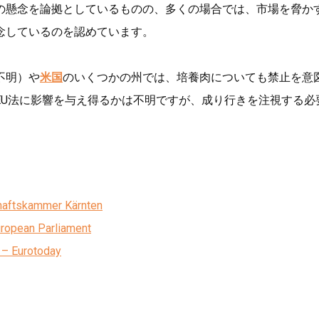
の懸念を論拠としているものの、多くの場合では、市場を脅か
念しているのを認めています。
不明）や
米国
のいくつかの州では、培養肉についても禁止を意
EU法に影響を与え得るかは不明ですが、成り行きを注視する必
chaftskammer Kärnten
European Parliament
 – Eurotoday