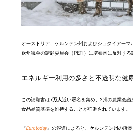
オーストリア、ケルンテン州およびシュタイアーマ
欧州議会の請願委員会（PETI）に培養肉に反対す
エネルギー利用の多さと不透明な健
この請願書は
7万人
近い署名を集め、2州の農業会議
食品品質基準を維持することが強調されています。
『
Eurotoday
』の報道によると、ケルンテン州の所長を務め