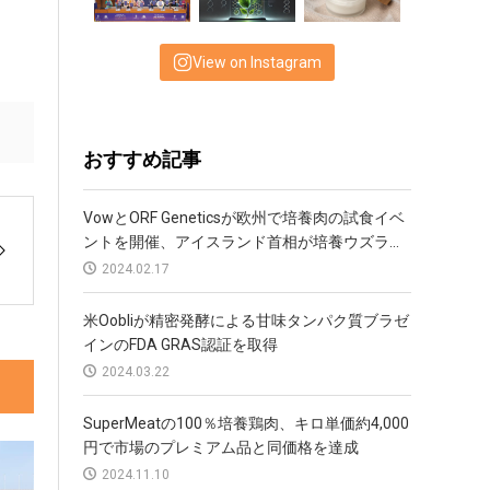
View on Instagram
おすすめ記事
VowとORF Geneticsが欧州で培養肉の試食イベ
ントを開催、アイスランド首相が培養ウズラ...
2024.02.17
米Oobliが精密発酵による甘味タンパク質ブラゼ
インのFDA GRAS認証を取得
2024.03.22
SuperMeatの100％培養鶏肉、キロ単価約4,000
円で市場のプレミアム品と同価格を達成
2024.11.10