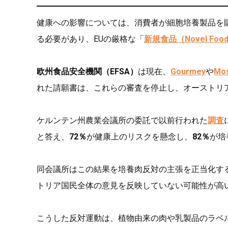
健康への影響については、消費者が細胞培養製品を
る必要があり、EUの厳格な「
新規食品（Novel Foo
欧州食品安全機関（EFSA）
は現在、
Gourmey
や
Mo
れた請願書は、これらの審査を停止し、オーストリ
ケルンテン州農業会議所の委託で以前行われた
調査
と答え、
72％
が健康上のリスクを懸念し、
82％
が培
同会議所はこの結果を培養肉反対の主張を正当化す
トリア国民全体の意見を反映していない可能性が高
こうした反対運動は、植物由来の肉や乳製品のラベ