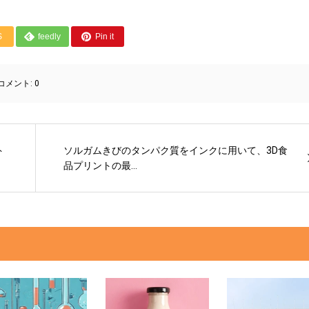
S
feedly
Pin it
コメント:
0
ト
ソルガムきびのタンパク質をインクに用いて、3D食
品プリントの最...