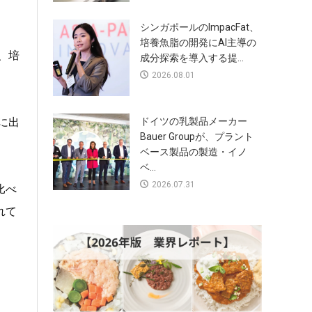
シンガポールのImpacFat、
培養魚脂の開発にAI主導の
、培
成分探索を導入する提...
2026.08.01
に出
ドイツの乳製品メーカー
Bauer Groupが、プラント
ベース製品の製造・イノ
ベ...
2026.07.31
比べ
れて