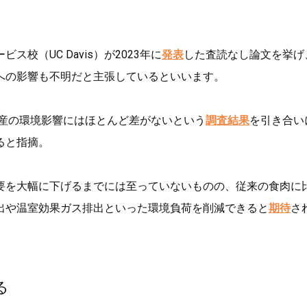
（UC Davis）が2023年に
発表
した査読なし論文を挙げ
への影響も不明だと主張しているといいます。
産の環境影響にはほとんど差がないという
調査結果
を引き合い
ると指摘。
要を大幅に下げるまでには至っていないものの、従来の食肉に
出や温室効果ガス排出といった環境負荷を削減できると
期待
さ
る