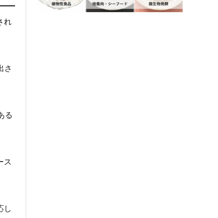
され
出さ
ある
ース
応し