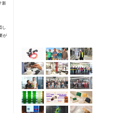
す新
図し
要が