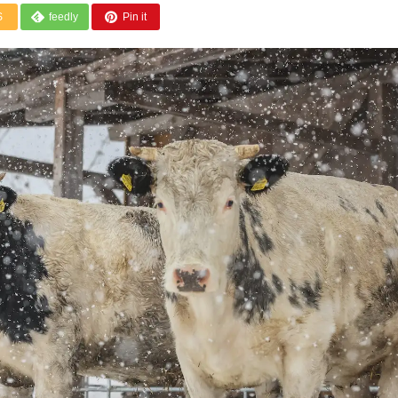
S
feedly
Pin it