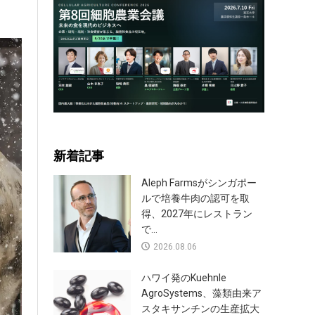
新着記事
Aleph Farmsがシンガポー
ルで培養牛肉の認可を取
得、2027年にレストラン
で...
2026.08.06
ハワイ発のKuehnle
AgroSystems、藻類由来ア
スタキサンチンの生産拡大