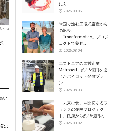
に向...
2026.08.05
米国で進む工場式畜産から
ärnten
の転換、
「Transfarmation」プロジ
が、
ェクトで養豚...
2026.08.04
エストニアの国営企業
Metrosert、約3.6億円を投
じたパイロット発酵プラ
ン...
2026.08.03
高い
「未来の食」を開拓するフ
ランスの発酵プロジェク
ト、政府から約35億円の...
2026.08.02
規模の