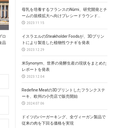
母乳を培養するフランスのNūmi、研究開発とチ
ームの規模拡大へ向けプレシードラウンド...
2023.11.15
プロ
イスラエルのSteakholder Foodsが、3Dプリン
食品
トにより製造した植物性ウナギを発表
2023.12.29
米Synonym、世界の発酵生産の現状をまとめた
レポートを発表
2023.12.04
Redefine Meatの3Dプリントしたフランクステ
ーキ、欧州の小売店で販売開始
2024.07.06
ドイツのバーガーキング、全ヴィーガン製品で
従来の肉を下回る価格を実現