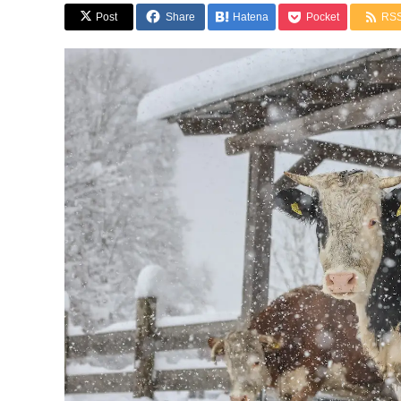
Post
Share
Hatena
Pocket
RS