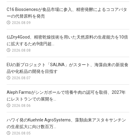
C16 Biosciencesが食品市場に参入、精密発酵によるココアバタ
ーの代替原料を発売
2026.08.09
仏Dry4Good、精密乾燥技術を用いた天然原料の生産能力を10倍
に拡大するため9億円超...
2026.08.08
EUの新プロジェクト「SALINA」がスタート、海藻由来の新規食
品や化粧品の開発を目指す
2026.08.07
Aleph Farmsがシンガポールで培養牛肉の認可を取得、2027年
にレストランでの展開を...
2026.08.06
ハワイ発のKuehnle AgroSystems、藻類由来アスタキサンチン
の生産拡大に向け数百万...
2026.08.05