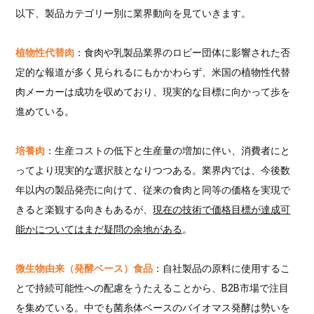
以下、製品カテゴリー別に業界動向を見ていきます。
植物性代替肉
：食肉や乳製品業界のロビー団体に影響された否
定的な報道が多く見られるにもかかわらず、米国の植物性代替
肉メーカーは成功を収めており、現実的な目標に向かって歩を
進めている。
培養肉
：生産コストの低下と生産量の増加に伴い、消費者にと
ってより現実的な選択肢となりつつある。業界内では、今後数
年以内の製品発売に向けて、従来の食肉と同等の価格を実現で
きると楽観する向きもあるが、
現在の技術で価格目標が達成可
能かについてはまだ疑問の余地がある
。
微生物由来（発酵ベース）食品
：自社製品の原料に使用するこ
とで持続可能性への配慮をうたえることから、B2B市場で注目
を集めている。中でも菌糸体ベースのバイオマス発酵は勢いを