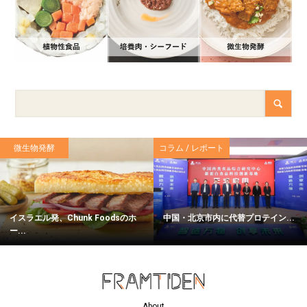
微生物発酵
コラム / レポート
イスラエル発、Chunk Foodsのホ
中国・北京市内に代替プロテイン...
ー...
About