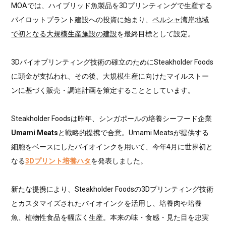
MOAでは、ハイブリッド魚製品を3Dプリンティングで生産する
パイロットプラント建設への投資に始まり、
ペルシャ湾岸地域
で初となる大規模生産施設の建設
を最終目標として設定。
3Dバイオプリンティング技術の確立のためにSteakholder Foods
に頭金が支払われ、その後、大規模生産に向けたマイルストー
ンに基づく販売・調達計画を策定することとしています。
Steakholder Foodsは昨年、シンガポールの培養シーフード企業
Umami Meats
と戦略的提携で合意。Umami Meatsが提供する
細胞をベースにしたバイオインクを用いて、今年4月に世界初と
なる
3Dプリント培養ハタ
を発表しました。
新たな提携により、Steakholder Foodsの3Dプリンティング技術
とカスタマイズされたバイオインクを活用し、培養肉や培養
魚、植物性食品を幅広く生産。本来の味・食感・見た目を忠実