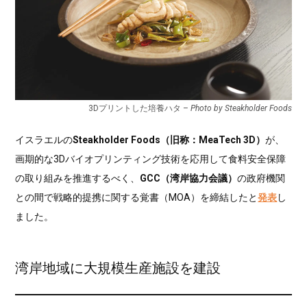
3Dプリントした培養ハタ –
Photo by Steakholder Foods
イスラエルの
Steakholder Foods（旧称：MeaTech 3D）
が、
画期的な3Dバイオプリンティング技術を応用して食料安全保障
の取り組みを推進するべく、
GCC（湾岸協力会議）
の政府機関
との間で戦略的提携に関する覚書（MOA）を締結したと
発表
し
ました。
湾岸地域に大規模生産施設を建設