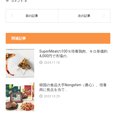
コメント:
0
関連記事
SuperMeatの100％培養鶏肉、キロ単価約
4,000円で市場の...
2024.11.10
韓国の食品大手Nongshim（農心）、培養
肉に焦点を当て...
2023.10.29