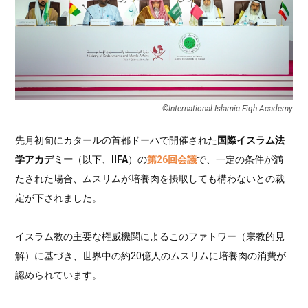
©International Islamic Fiqh Academy
先月初旬にカタールの首都ドーハで開催された
国際イスラム法
学アカデミー
（以下、
IIFA
）の
第26回会議
で、一定の条件が満
たされた場合、ムスリムが培養肉を摂取しても構わないとの裁
定が下されました。
イスラム教の主要な権威機関によるこのファトワー（宗教的見
解）に基づき、世界中の約20億人のムスリムに培養肉の消費が
認められています。