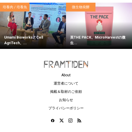
培養肉 / 培養魚
微生物発酵
Umami BioworksとCell
英THE PACK、MicroHarvestの微
AgriTech、...
生...
About
運営者について
掲載＆取材のご依頼
お知らせ
プライバシーポリシー