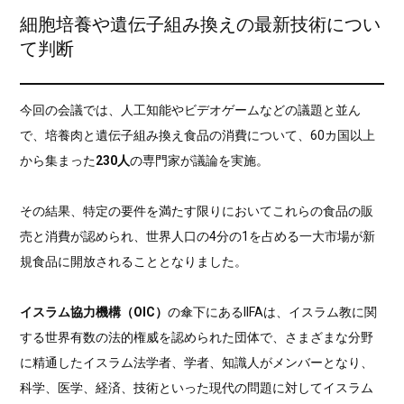
細胞培養や遺伝子組み換えの最新技術につい
て判断
今回の会議では、人工知能やビデオゲームなどの議題と並ん
で、培養肉と遺伝子組み換え食品の消費について、60カ国以上
から集まった
230人
の専門家が議論を実施。
その結果、特定の要件を満たす限りにおいてこれらの食品の販
売と消費が認められ、世界人口の4分の1を占める一大市場が新
規食品に開放されることとなりました。
イスラム協力機構（OIC）
の傘下にあるIIFAは、イスラム教に関
する世界有数の法的権威を認められた団体で、さまざまな分野
に精通したイスラム法学者、学者、知識人がメンバーとなり、
科学、医学、経済、技術といった現代の問題に対してイスラム