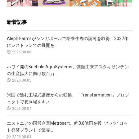
新着記事
Aleph Farmsがシンガポールで培養牛肉の認可を取得、2027年
にレストランでの展開を...
2026.08.06
ハワイ発のKuehnle AgroSystems、藻類由来アスタキサンチン
の生産拡大に向け数百万...
2026.08.05
米国で進む工場式畜産からの転換、「Transfarmation」プロジ
ェクトで養豚場をキノ...
2026.08.04
エストニアの国営企業Metrosert、約3.6億円を投じたパイロッ
ト発酵プラントで業界...
2026.08.03