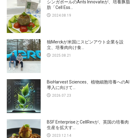
シンガポールのAnts Innovateが、培養豚脂
肪「Cell Ess...
2024.08.19
独Merckが米国にスピンアウト企業を設
立、培養肉向け食...
2025.08.21
BioHarvest Sciences、植物細胞培養へのAI
導入に向けて...
2026.07.23
BSF EnterpriseとCellRevが、英国の培養肉
生産を拡大す...
2023.12.14