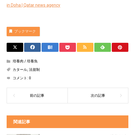
in Doha | Qatar news agency
ブックマーク
培養肉 / 培養魚
カタール
,
法規制
コメント:
0
関連記事