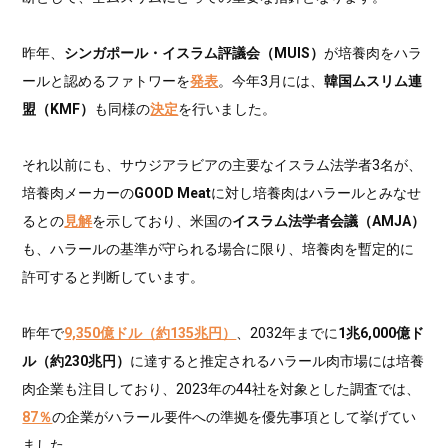
昨年、
シンガポール・イスラム評議会（MUIS）
が培養肉をハラ
ールと認めるファトワーを
発表
。今年3月には、
韓国ムスリム連
盟（KMF）
も同様の
決定
を行いました。
それ以前にも、サウジアラビアの主要なイスラム法学者3名が、
培養肉メーカーの
GOOD Meat
に対し培養肉はハラールとみなせ
るとの
見解
を示しており、米国の
イスラム法学者会議（AMJA）
も、ハラールの基準が守られる場合に限り、培養肉を暫定的に
許可すると判断しています。
昨年で
9,350億ドル（約135兆円）
、2032年までに
1兆6,000億ド
ル（約230兆円）
に達すると推定されるハラール肉市場には培養
肉企業も注目しており、2023年の44社を対象とした調査では、
87％
の企業がハラール要件への準拠を優先事項として挙げてい
ました。