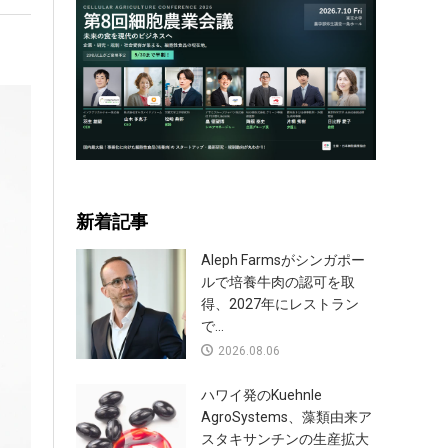
新着記事
Aleph Farmsがシンガポー
ルで培養牛肉の認可を取
得、2027年にレストラン
で...
2026.08.06
ハワイ発のKuehnle
AgroSystems、藻類由来ア
スタキサンチンの生産拡大