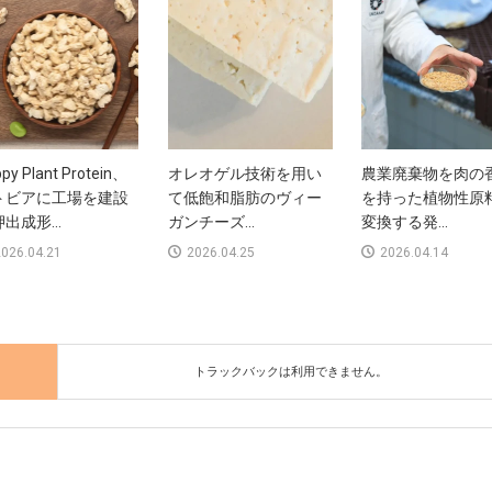
py Plant Protein、
オレオゲル技術を用い
農業廃棄物を肉の
トビアに工場を建設
て低飽和脂肪のヴィー
を持った植物性原
出成形...
ガンチーズ...
変換する発...
026.04.21
2026.04.25
2026.04.14
トラックバックは利用できません。