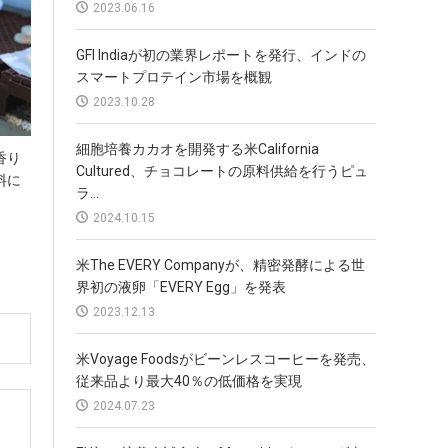
2023.06.16
GFI Indiaが初の業界レポートを発行、インドの
スマートプロテイン市場を概観
2023.10.28
細胞培養カカオを開発する米California
香り
Cultured、チョコレートの原料供給を行うピュ
料に
ラ...
2024.10.15
米The EVERY Companyが、精密発酵による世
界初の液卵「EVERY Egg」を発表
2023.12.13
米Voyage Foodsがビーンレスコーヒーを発売、
従来品より最大40％の低価格を実現
2024.07.23