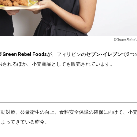
©Green Rebel
業
Green Rebel Foods
が、フィリピンの
セブン-イレブン
で2つ
供されるほか、小売商品としても販売されています。
変動対策、公衆衛生の向上、食料安全保障の確保に向けて、小
高まってきている昨今。