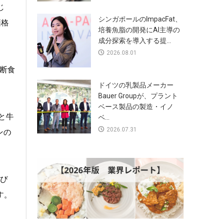
じ
シンガポールのImpacFat、
価格
培養魚脂の開発にAI主導の
成分探索を導入する提...
2026.08.01
の断食
ドイツの乳製品メーカー
Bauer Groupが、プラント
ベース製品の製造・イノ
と牛
ベ...
2026.07.31
ンの
び
す。