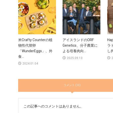
米Crafty Counterの植
アイスランドのORF
Hap
物性代替卵
Genetics、分子農業に
ラ
「WunderEggs」、外
よる培養肉向...
し押
食...
2025.09.13
2
2024.01.04
コメント ( 0 )
この記事へのコメントはありません。