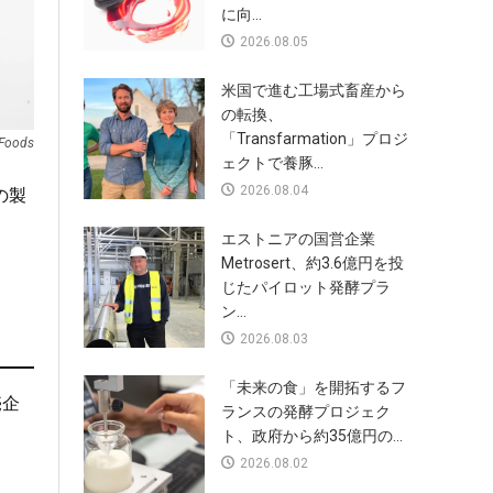
に向...
2026.08.05
米国で進む工場式畜産から
の転換、
「Transfarmation」プロジ
 Foods
ェクトで養豚...
2026.08.04
の製
エストニアの国営企業
Metrosert、約3.6億円を投
じたパイロット発酵プラ
ン...
2026.08.03
「未来の食」を開拓するフ
売企
ランスの発酵プロジェク
ト、政府から約35億円の...
2026.08.02