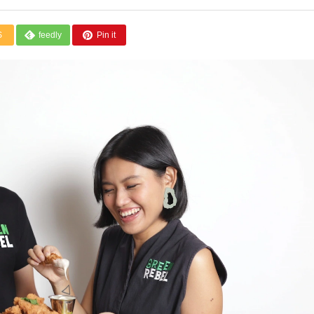
S
feedly
Pin it