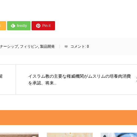
S
feedly
Pin it
ナーシップ
,
フィリピン
,
製品開発
コメント:
0
留
イスラム教の主要な権威機関がムスリムの培養肉消費
を承認、将来...