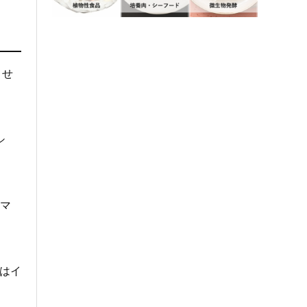
させ
シ
ーマ
はイ