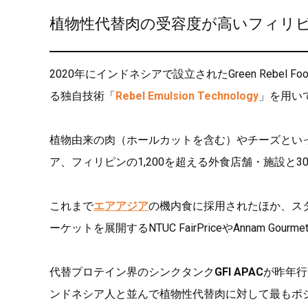
植物性代替肉の受容度が高いフィリ
2020年にインドネシアで設立されたGreen Rebe
る独自技術「
Rebel Emulsion Technology
」を用い
植物由来の肉（ホールカットを含む）やチーズとい
ア、フィリピンの1,200を超える外食店舗・施設と
これまで
エアアジア
の機内食に採用されたほか、スターバ
ーケットを展開するNTUC FairPriceやAnnam G
代替プロテイン界のシンクタンク
GFI APAC
が昨年行
ンドネシア人と並んで植物性代替肉に対して最もポ