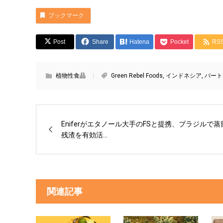
ブックマーク
Post
Share
Hatena
Pocket
RS
植物性食品
Green Rebel Foods
,
インドネシア
,
パート
Eniferがエタノール大手のFSと提携、ブラジルで蒸
残渣を有効活...
関連記事