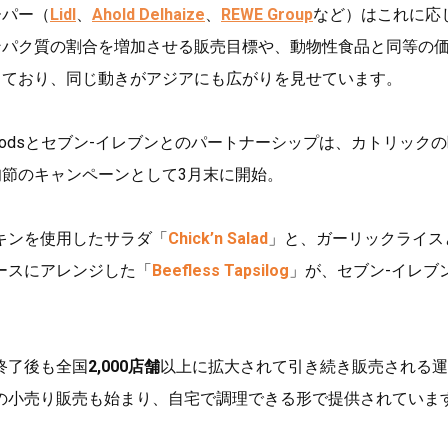
ーパー（
Lidl
、
Ahold Delhaize
、
REWE Group
など）はこれに応
ンパク質の割合を増加させる販売目標や、動物性食品と同等の
しており、同じ動きがアジアにも広がりを見せています。
bel Foodsとセブン-イレブンとのパートナーシップは、カトリック
旬節のキャンペーンとして3月末に開始。
キンを使用したサラダ「
Chick’n Salad
」と、ガーリックライス
ースにアレンジした「
Beefless Tapsilog
」が、セブン-イレブ
終了後も全国
2,000店舗
以上に拡大されて引き続き販売される運
の小売り販売も始まり、自宅で調理できる形で提供されていま