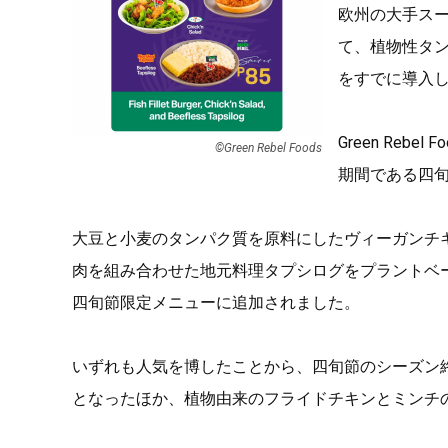
欧州の大手ス
て、植物性タ
をすでに導入
Green Re
©Green Rebel Foods
期間である四
大豆と小麦のタンパク質を原料にしたヴィーガンチ
肉を組み合わせた地元料理タプシログをプラントベ
四旬節限定メニューに追加されました。
いずれも人気を博したことから、四旬節のシーズン
となったほか、植物由来のフライドチキンとミンチ