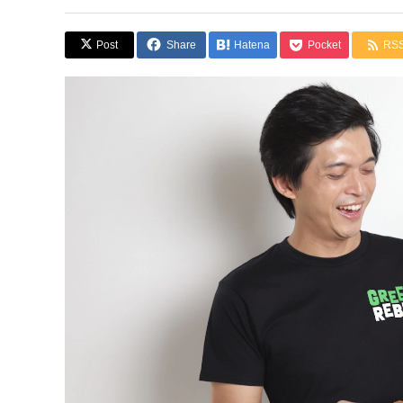
Post
Share
Hatena
Pocket
RS