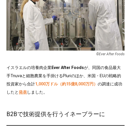
©︎Ever After Foods
イスラエルの培養肉企業
Ever After Foods
が、同国の食品最大
手Tnuvaと細胞農業を手掛けるPluriのほか、米国・EUの戦略的
投資家から合計
1,000万ドル（約15億8,000万円）
の調達に成功
したと
発表
しました。
B2Bで技術提供を行うイネーブラーに