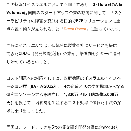
この状況はイスラエルにおいても同じであり、
GFI Israel
の
Alla
Voldman
は同国のスタートアップ企業の動向に関して、「スケ
ーラビリティの障害を克服する目的でB2Bソリューションに重
点を置く傾向が見られる」と『
Green Queen
』に語っています。
同時にイスラエルでは、伝統的に製薬会社にサービスを提供し
てきたCDMO（開発製造受託）企業が、培養肉セクターに進出
し始めているとのこと。
コスト問題への対応としては、政府機関の
イスラエル・イノベ
ーション庁（IIA）
が2022年、14の企業と10の学術機関からなる
研究コンソーシアムを設立し、
1,800万ドル（約28億5,000万
円）
を投じて、培養肉を生産するコスト効率に優れた手法の探
求に乗り出しました。
同国は、フードテックを5つの優先研究開発分野に含めており、