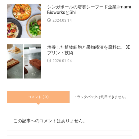
シンガポールの培養シーフード企業Umami
BioworksとShi...
2024.03.14
培養した植物細胞と果物残渣を原料に、3D
プリント技術...
2026.01.04
コメント ( 0 )
トラックバックは利用できません。
この記事へのコメントはありません。