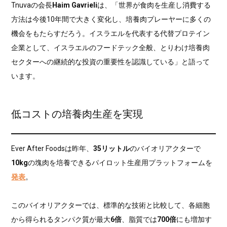
Tnuvaの会長
Haim Gavrieli
は、「世界が食肉を生産し消費する
方法は今後10年間で大きく変化し、培養肉プレーヤーに多くの
機会をもたらすだろう。イスラエルを代表する代替プロテイン
企業として、イスラエルのフードテック全般、とりわけ培養肉
セクターへの継続的な投資の重要性を認識している」と語って
います。
低コストの培養肉生産を実現
Ever After Foodsは昨年、
35リットル
のバイオリアクターで
10kg
の塊肉を培養できるパイロット生産用プラットフォームを
発表
。
このバイオリアクターでは、標準的な技術と比較して、各細胞
から得られるタンパク質が最大
6倍
、脂質では
700倍
にも増加す