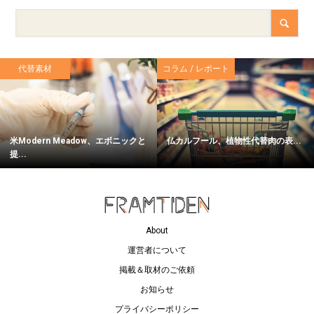
代替素材
コラム / レポート
米Modern Meadow、エボニックと
仏カルフール、植物性代替肉の表...
提...
About
運営者について
掲載＆取材のご依頼
お知らせ
プライバシーポリシー