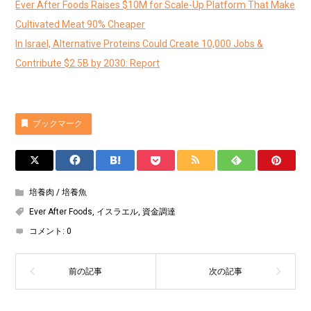
Ever After Foods Raises $10M for Scale-Up Platform That Make
Cultivated Meat 90% Cheaper
In Israel, Alternative Proteins Could Create 10,000 Jobs &
Contribute $2.5B by 2030: Report
ブックマーク
培養肉 / 培養魚
Ever After Foods
,
イスラエル
,
資金調達
コメント:
0