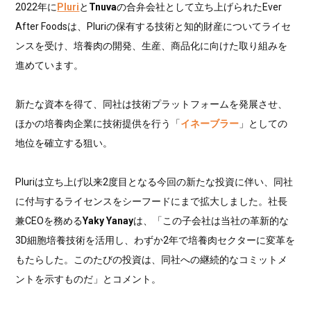
2022年に
Pluri
と
Tnuva
の合弁会社として立ち上げられたEver
After Foodsは、Pluriの保有する技術と知的財産についてライセ
ンスを受け、培養肉の開発、生産、商品化に向けた取り組みを
進めています。
新たな資本を得て、同社は技術プラットフォームを発展させ、
ほかの培養肉企業に技術提供を行う「
イネーブラー
」としての
地位を確立する狙い。
Pluriは立ち上げ以来2度目となる今回の新たな投資に伴い、同社
に付与するライセンスをシーフードにまで拡大しました。社長
兼CEOを務める
Yaky Yanay
は、「この子会社は当社の革新的な
3D細胞培養技術を活用し、わずか2年で培養肉セクターに変革を
もたらした。このたびの投資は、同社への継続的なコミットメ
ントを示すものだ」とコメント。