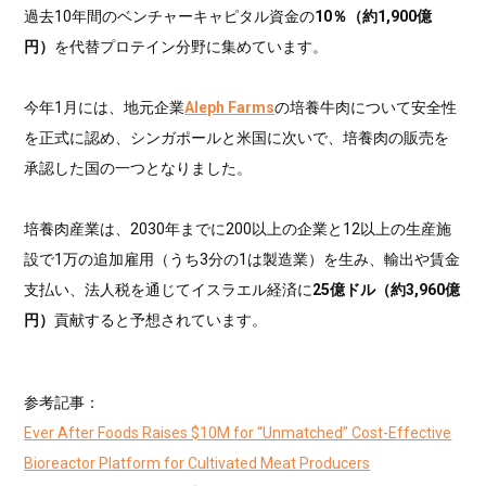
過去10年間のベンチャーキャピタル資金の
10％（約1,900億
円）
を代替プロテイン分野に集めています。
今年1月には、地元企業
Aleph Farms
の培養牛肉について安全性
を正式に認め、シンガポールと米国に次いで、培養肉の販売を
承認した国の一つとなりました。
培養肉産業は、2030年までに200以上の企業と12以上の生産施
設で1万の追加雇用（うち3分の1は製造業）を生み、輸出や賃金
支払い、法人税を通じてイスラエル経済に
25億ドル（約3,960億
円）
貢献すると予想されています。
参考記事：
Ever After Foods Raises $10M for “Unmatched” Cost-Effective
Bioreactor Platform for Cultivated Meat Producers