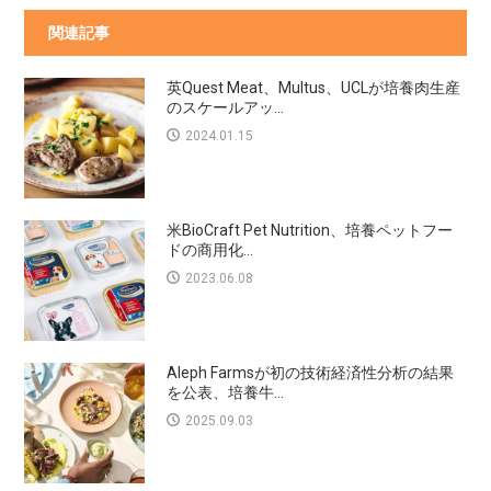
関連記事
英Quest Meat、Multus、UCLが培養肉生産
のスケールアッ...
2024.01.15
米BioCraft Pet Nutrition、培養ペットフー
ドの商用化...
2023.06.08
Aleph Farmsが初の技術経済性分析の結果
を公表、培養牛...
2025.09.03