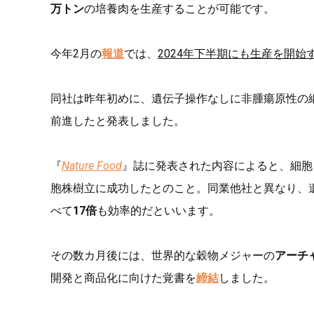
万トン
の培養肉を生産することが可能です。
今年2月の
報道
では、
2024年下半期にも生産を開始
同社は昨年初めに、遺伝子操作なしに非腫瘍原性の
前進したと発表しました。
『
Nature Food
』誌に発表された内容によると、細胞
胞株樹立に成功したとのこと。同業他社と異なり、
べて
17倍
も効率的だといいます。
その数カ月後には、世界的な穀物メジャーの
アーチ
開発と商品化に向けた覚書を
締結
しました。