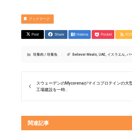
ブックマーク
Post
Share
Hatena
Pocket
RS
培養肉 / 培養魚
Believer Meats
,
UAE
,
イスラエル
,
パ
スウェーデンのMycorenaがマイコプロテインの大
工場建設を一時...
関連記事