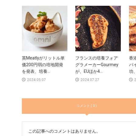
英Meatlyがリットル単
フランスの培養フォア
香港
価200円弱の培地開発
グラメーカーGourmey
パ
を発表、培養...
が、EUほか4...
功、
2024.05.07
2024.07.27
2
コメント ( 0 )
この記事へのコメントはありません。