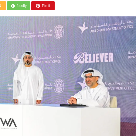
S
feedly
Pin it