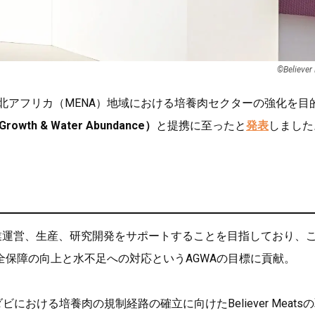
©︎Believer
北アフリカ（MENA）地域における培養肉セクターの強化を目
rowth & Water Abundance）
と提携に至ったと
発表
しました
立し、事業運営、生産、研究開発をサポートすることを目指しており、
保障の向上と水不足への対応というAGWAの目標に貢献。
における培養肉の規制経路の確立に向けたBeliever Meats