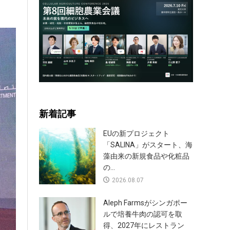
新着記事
EUの新プロジェクト
「SALINA」がスタート、海
藻由来の新規食品や化粧品
の...
2026.08.07
Aleph Farmsがシンガポー
ルで培養牛肉の認可を取
得、2027年にレストラン