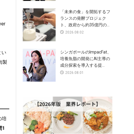
「未来の食」を開拓するフ
ランスの発酵プロジェク
er
ト、政府から約35億円の...
2026.08.02
とい
シンガポールのImpacFat、
培養魚脂の開発にAI主導の
肉製
成分探索を導入する提...
2026.08.01
の培
間1