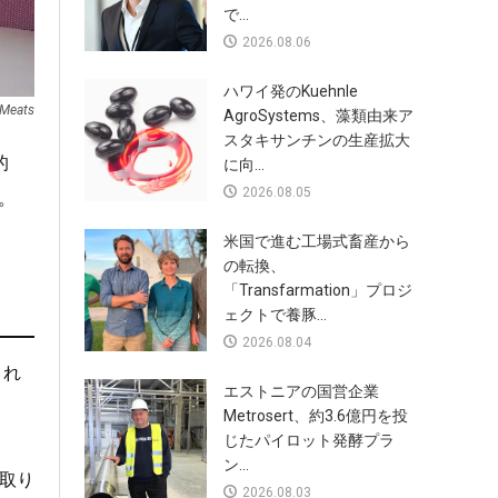
で...
2026.08.06
ハワイ発のKuehnle
 Meats
AgroSystems、藻類由来ア
スタキサンチンの生産拡大
的
に向...
2026.08.05
。
米国で進む工場式畜産から
の転換、
「Transfarmation」プロジ
ェクトで養豚...
2026.08.04
これ
エストニアの国営企業
Metrosert、約3.6億円を投
じたパイロット発酵プラ
ン...
の取り
2026.08.03