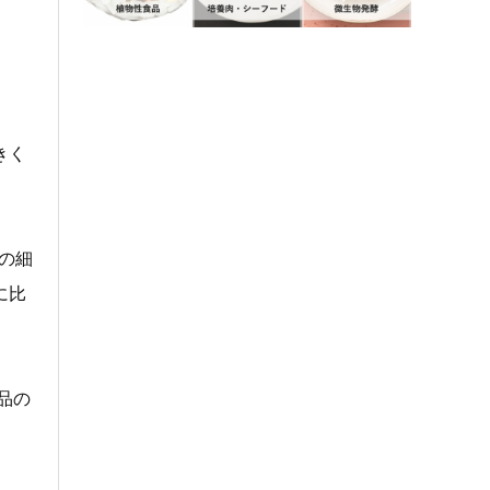
きく
の細
に比
品の