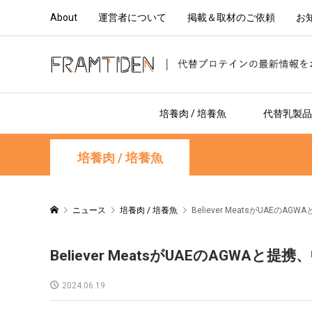
About
運営者について
掲載＆取材のご依頼
お
培養肉 / 培養魚
代替乳製品 
培養肉 / 培養魚
ニュース
培養肉 / 培養魚
Believer MeatsがUAE
Believer MeatsがUAEのAGW
2024.06.19