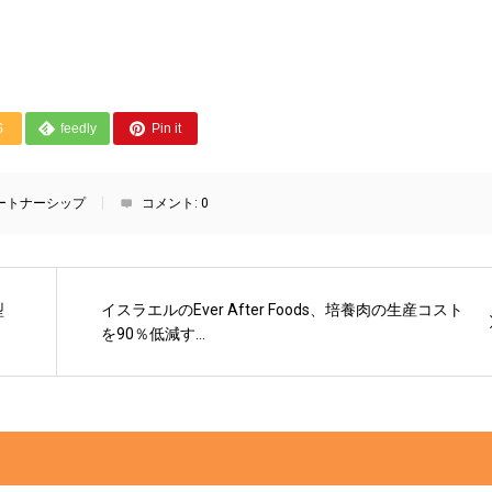
S
feedly
Pin it
ートナーシップ
コメント:
0
型
イスラエルのEver After Foods、培養肉の生産コスト
を90％低減す...