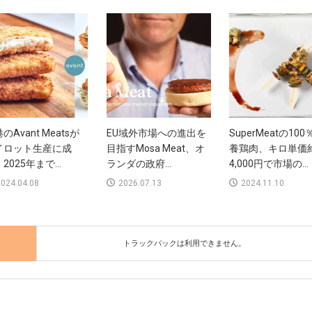
のAvant Meatsが
EU域外市場への進出を
SuperMeatの10
イロット生産に成
目指すMosa Meat、オ
養鶏肉、キロ単価
2025年まで...
ランダの政府...
4,000円で市場の...
024.04.08
2026.07.13
2024.11.10
トラックバックは利用できません。