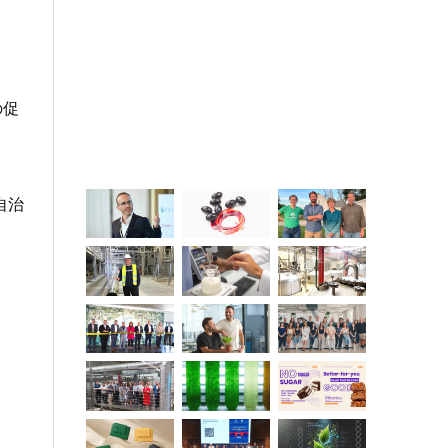
の促
自治