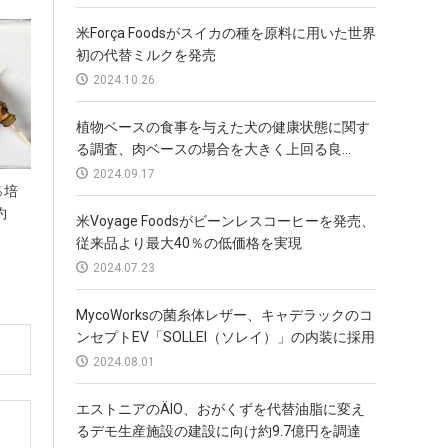
米Força Foodsがスイカの種を原料に用いた世界
初の代替ミルクを発売
2024.10.26
植物ベースの食事を与えた犬の健康状態に関す
る調査、肉ベースの場合を大きく上回る良...
2024.09.17
0％培
約
米Voyage Foodsがビーンレスコーヒーを発売、
従来品より最大40％の低価格を実現
2024.07.23
MycoWorksの菌糸体レザー、キャデラックのコ
ンセプトEV「SOLLEI（ソレイ）」の内装に採用
2024.08.01
エストニアのÄIO、おがくずを代替油脂に変え
るデモ生産施設の建設に向け約9.7億円を調達