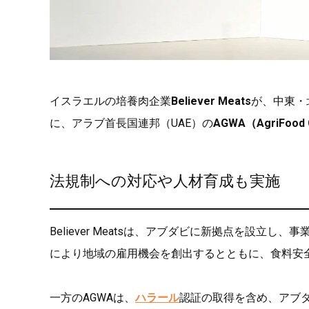
イスラエルの培養肉企業
Believer Meats
が、中東・
に、アラブ首長国連邦（UAE）の
AGWA（AgriFood G
法規制への対応や人材育成も実施
Believer Meatsは、アブダビに新拠点を設
により地域の雇用機会を創出するとともに、食料安全
一方のAGWAは、
ハラール
認証の取得を含め、アブダビ