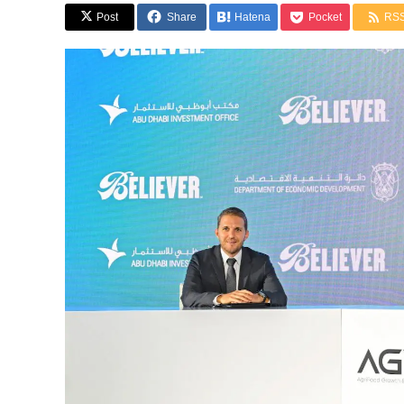
Post
Share
Hatena
Pocket
RS